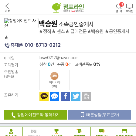
백승원
소속공인중개사
★정직★ 센스★ 급매전문★백승원 ★공인중개사
★
휴대폰
010-8713-0212
bsw0212@naver.com
이메일
칭찬
0
건 꾸중
0
건 고객만족도
0%
고객평가
추천업종
(실적순)
이자카야
3위
공유하기
창업에이전트와 통화하기
빠른상담(무료문자)