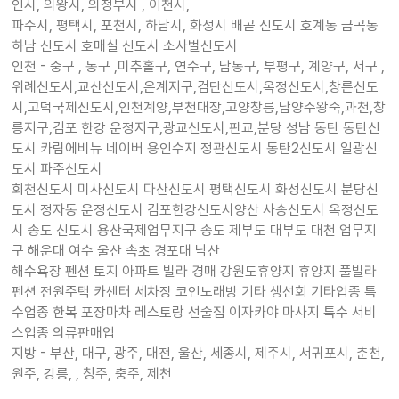
인시, 의왕시, 의정부시 , 이천시,
파주시, 평택시, 포천시, 하남시, 화성시 배곧 신도시 호계동 금곡동
하남 신도시 호매실 신도시 소사벌신도시
인천 - 중구 , 동구 ,미추홀구, 연수구, 남동구, 부평구, 계양구, 서구 ,
위례신도시,교산신도시,은계지구,검단신도시,옥정신도시,창른신도
시,고덕국제신도시,인천계양,부천대장,고양창릉,남양주왕숙,과천,창
릉지구,김포 한강 운정지구,광교신도시,판교,분당 성남 동탄 동탄신
도시 카림에비뉴 네이버 용인수지 정관신도시 동탄2신도시 일광신
도시 파주신도시
회천신도시 미사신도시 다산신도시 평택신도시 화성신도시 분당신
도시 정자동 운정신도시 김포한강신도시양산 사송신도시 옥정신도
시 송도 신도시 용산국제업무지구 송도 제부도 대부도 대천 업무지
구 해운대 여수 울산 속초 경포대 낙산
해수욕장 펜션 토지 아파트 빌라 경매 강원도휴양지 휴양지 풀빌라
펜션 전원주택 카센터 세차장 코인노래방 기타 생선회 기타업종 특
수업종 한복 포장마차 레스토랑 선술집 이자카야 마사지 특수 서비
스업종 의류판매업
지방 - 부산, 대구, 광주, 대전, 울산, 세종시, 제주시, 서귀포시, 춘천,
원주, 강릉, , 청주, 충주, 제천