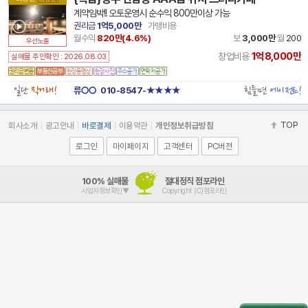
계약임박!! 오토운영시 순수익 800만이상 가능
권리금
1억5,000만
가맹비용
월수익
820만(
4.6
%)
보
3,000만
월
200
우선노출
1억8,000만
창업비용
실매물 주인확인 : 2026.08.03
일단
직거래!
힘들면
에이전트!
류○○
010-8547-★★★★
TOP
회사소개
광고안내
바로결제
이용약관
개인정보취급방침
로그인
마이페이지
고객센터
PC버전
100% 실매물
절대정직 점포라인
사업자정보확인▼
Copyright (C)점포라인