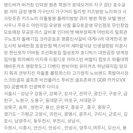
랜드버거 버거킹 인덕원 평촌 학원가 로데오거리 지구 검단 호수공
원 거리 금정 명학 가구단지 가구거리 릴리펏 키즈방방 노리파크 시
크릿쥬쥬 키즈노리 리틀봉봉 플레이방방 큐리 병원 학원 모텔 펜션
사우나 주유소 어린이집 요양원 사찰 풀오토운영 무인점포 무인창업
오토매장 무공돈까스 갈비꽃 인더비엣 배부장찌개 어반트리 밀회관
구노포차 돌배기집 크라운호프 명륜진사갈비 대게나라 대게천국 본
도시락 보배반점 호호반점 백스비어 새마을식당 인생설렁탕 리춘시
장 한신포차 이바돔 조선화로집 칠성포차 호디박스 대한곱창 양계장
집아들 피자베리 이지쿡 드림디포 아마스빈 버블티 컴포즈 와플대학
에바돈카츠 명랑핫도그 더벤티 펀비어킹 유미카츠 하남돼지집 양꼬
치 훠궈 깐부치킨 차돌풍 롤링파스타 고기원칙 노브랜드 족발야시장
스크린골프 골프존 비전플러스 투비전 골프존파크 GDR 카카오VX
SG 금별맥주 인생맥주 다이소
서울시 - 강남구 강동구, 강복구, 강서구, 관악구, 광진구, 구로구, 금
천구 , 노원구, 도봉구, 동대문구, 마포구, 서대문구
성북구, 송파 , 양천구, 용산, 은평구, 종로구 , 중구, 중랑구,
경기도 - 가평군 고양시, 과천시, 광명시, 광주시, 구리시, 군포시, 김
포시, 남양주시, 동두천시, 부천시, 성남시,
수원시, 시흥시, 안산시, 안성시 , 안성시, 양주시,여주시, 오산시, 용