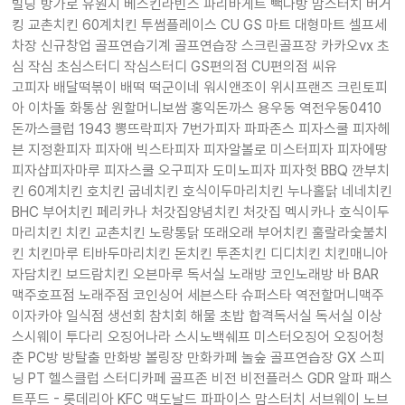
빌딩 방가로 유원지 베스킨라빈스 파리바게트 빽다방 맘스터치 버거
킹 교촌치킨 60계치킨 투썸플레이스 CU GS 마트 대형마트 셀프세
차장 신규창업 골프연습기계 골프연습장 스크린골프장 카카오vx 초
심 작심 초심스터디 작심스터디 GS편의점 CU편의점 씨유
고피자 배달떡볶이 배떡 떡군이네 워시앤조이 위시프랜즈 크린토피
아 이차돌 화통삼 원할머니보쌈 홍익돈까스 용우동 역전우동0410
돈까스클럽 1943 뽕뜨락피자 7번가피자 파파존스 피자스쿨 피자헤
븐 지정환피자 피자애 빅스타피자 피자알볼로 미스터피자 피자에땅
피자샵피자마루 피자스쿨 오구피자 도미노피자 피자헛 BBQ 깐부치
킨 60계치킨 호치킨 굽네치킨 호식이두마리치킨 누나홀닭 네네치킨
BHC 부어치킨 페리카나 처갓집양념치킨 처갓집 멕시카나 호식이두
마리치킨 치킨 교촌치킨 노랑통닭 또래오래 부어치킨 훌랄라숯불치
킨 치킨마루 티바두마리치킨 돈치킨 투존치킨 디디치킨 치킨매니아
자담치킨 보드람치킨 오븐마루 독서실 노래방 코인노래방 바 BAR
맥주호프점 노래주점 코인싱어 세븐스타 슈퍼스타 역전할머니맥주
이자카야 일식점 생선회 참치회 해물 초밥 합격독서실 독서실 이상
스시웨이 투다리 오징어나라 스시노백쉐프 미스터오징어 오징어청
춘 PC방 방탈출 만화방 볼링장 만화카페 놀숲 골프연습장 GX 스피
닝 PT 헬스클럽 스터디카페 골프존 비전 비전플러스 GDR 알파 패스
트푸드 - 롯데리아 KFC 맥도날드 파파이스 맘스터치 서브웨이 노브