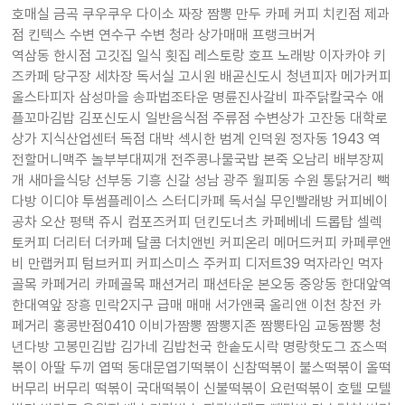
호매실 금곡 쿠우쿠우 다이소 짜장 짬뽕 만두 카페 커피 치킨점 제과
점 킨텍스 수변 연수구 수변 청라 상가매매 프랭크버거
역삼동 한시점 고깃집 일식 횟집 레스토랑 호프 노래방 이자카야 키
즈카페 당구장 세차장 독서실 고시원 배곧신도시 청년피자 메가커피
올스타피자 삼성마을 송파법조타운 명륜진사갈비 파주닭칼국수 애
플꼬마김밥 김포신도시 일반음식점 주류점 수변상가 고잔동 대학로
상가 지식산업센터 독점 대박 섹시한 범계 인덕원 정자동 1943 역
전할머니맥주 놀부부대찌개 전주콩나물국밥 본죽 오남리 배부장찌
개 새마을식당 선부동 기흥 신갈 성남 광주 월피동 수원 통닭거리 빽
다방 이디야 투썸플레이스 스터디카페 독서실 무인빨래방 커피베이
공차 오산 평택 쥬시 컴포즈커피 던킨도너츠 카페베네 드롭탑 셀렉
토커피 더리터 더카페 달콤 더치앤빈 커피온리 메머드커피 카페루앤
비 만랩커피 텀브커피 커피스미스 주커피 디저트39 먹자라인 먹자
골목 카페거리 카페골목 패션거리 패션타운 본오동 중앙동 한대앞역
한대역앞 장흥 민락2지구 급매 매매 서가앤쿡 올리앤 이천 창전 카
페거리 홍콩반점0410 이비가짬뽕 짬뽕지존 짬뽕타임 교동짬뽕 청
년다방 고봉민김밥 김가네 김밥천국 한솥도시락 명랑핫도그 죠스떡
볶이 아딸 두끼 엽떡 동대문엽기떡볶이 신참떡볶이 불스떡볶이 올떡
버무리 버무리 떡볶이 국대떡볶이 신불떡볶이 요런떡볶이 호텔 모텔