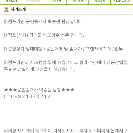
자기소개
사진/동영상
수상내역
계약후기
매매상담
유료광고의뢰
자기소개
▷점포라인 공인중개사 백승원 팀장입니다.
▷점포(상가) 급매물 양도양수 전문 입니다.
▷분양상가 임대대행 / 공실매매 및 임대차 / 프랜차이즈 MD업무
▷점포라인의 시스템을 통해 효율적이고 합리적인 매매,성공창업을
목표로 성실하게 최선을 다하겠습니다.
★★★공인중개사 백승원 팀장★★★
0 1 0 - 8 7 1 3 - 0 2 1 2
버거킹 써브웨이 서브웨이 피자헛 도미노피자 미스터피자 은계지구