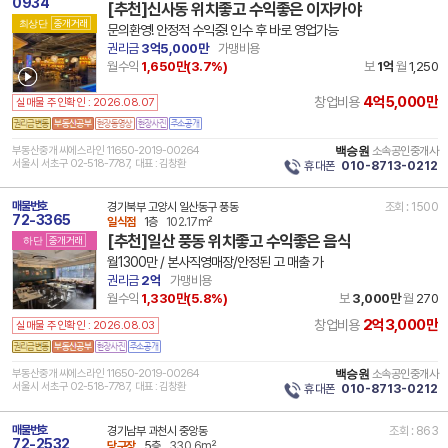
0934
[추천]신사동 위치좋고 수익좋은 이자카야
최상단
중개거래
문의환영! 안정적 수익중! 인수 후 바로 영업가능
권리금
3억5,000만
가맹비용
월수익
1,650만(
3.7
%)
보
1억
월
1,250
4억5,000만
창업비용
실매물 주인확인 : 2026.08.07
부동산중개 씨에스라인 11650-2019-00264
백승원
소속공인중개사
서울시 서초구 02-518-7787, 대표 : 김창환
휴대폰
010-8713-0212
매물번호
경기북부 고양시 일산동구 풍동
조회 : 1500
72-3365
일식점
1층
102.17m²
[추천]일산 풍동 위치좋고 수익좋은 음식
하단
중개거래
월1300만 / 본사직영매장/안정된 고 매출 가
권리금
2억
가맹비용
월수익
1,330만(
5.8
%)
보
3,000만
월
270
2억3,000만
창업비용
실매물 주인확인 : 2026.08.03
부동산중개 씨에스라인 11650-2019-00264
백승원
소속공인중개사
서울시 서초구 02-518-7787, 대표 : 김창환
휴대폰
010-8713-0212
매물번호
경기남부 과천시 중앙동
조회 : 863
72-2532
당구장
5층
330.6m²