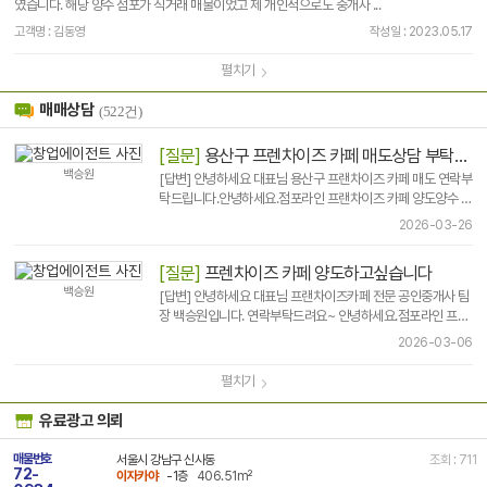
였습니다. 해당 양수 점포가 직거래 매물이었고 제 개인적으로도 중개사 ...
고객명 : 김동영
작성일 : 2023.05.17
펼치기
매매상담
(522건)
[질문]
용산구 프렌차이즈 카페 매도상담 부탁드립니다.
백승원
[답변] 안녕하세요 대표님 용산구 프랜차이즈 카페 매도 연락부
탁드립니다.안녕하세요.점포라인 프랜차이즈 카페 양도양수 전
문 공인중개사 백승원입니다.빠른 매매 원하신다면 연락주세
2026-03-26
요.전문가의 전문적인 상담을 통해 최..
[질문]
프렌차이즈 카페 양도하고싶습니다
백승원
[답변] 안녕하세요 대표님 프랜차이즈카페 전문 공인중개사 팀
장 백승원입니다. 연락부탁드려요~ 안녕하세요.점포라인 프랜
차이즈 카페 양도양수 전문 공인중개사 백승원입니다.빠른 매
2026-03-06
매 원하신다면 연락주세요.전문가의 전문적인 상담을 통해 최..
펼치기
유료광고 의뢰
매물번호
서울시 강남구 신사동
조회 : 711
72-
이자카야
-1층
406.51m²