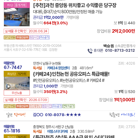
[추천]과천 중앙동 위치좋고 수익좋은 당구장
하단
중개거래
대대6,중대7/순익 800만원/안정된 매출 가능
권리금
1억2,000만
가맹비용
월수익
664만(
3.0
%)
보
1억
월
440
2억2,000만
창업비용
실매물 주인확인 : 2026.06.24
부동산중개 씨에스라인 11650-2019-00264
백승원
소속공인중개사
서울시 서초구 02-518-7787, 대표 : 김창환
휴대폰
010-8713-0212
매물번호
인천시 남동구 논현동
조회 : 4026
67-7447
독서실
카페24창업센터
2층
481.6m²
{카페24}인천논현 공유오피스 특급매물!
최상단
직거래
#인천공유오피스 #논현공유오피스 # 카페24 #
권리금
1,000만
가맹비용
월수익
350만(
3.2
%)
보
1억
월
530
우선노출
1억1,000만
창업비용
실매물 주인확인 : 2026.07.09
일단
직거래!
힘들면
에이전트!
김○○
010-8078-★★★★
매물번호
충청북도 청주시 서원구 산남동
조회 : 2735
61-1816
독서실
이잼스터디카페
2층
330.58m²
{특급}청주 산남동 AAA급 위치 스터디카페
최상단
직거래