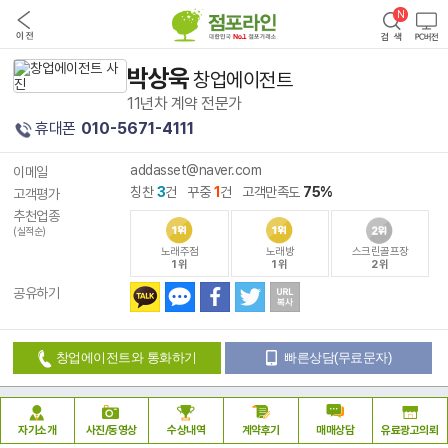
박상욱
창업에이전트
11년차 계약 전문가
휴대폰
010-5671-4111
addasset@naver.com
이메일
칭찬
3
건 꾸중
1
건 고객만족도
75%
고객평가
추천업종
(실적순)
노래주점
노래방
스크린골프장
1위
1위
2위
공유하기
창업에이전트와 통화하기
빠른상담(무료문자)
자기소개
사진/동영상
수상내역
계약후기
매매상담
유료광고의뢰