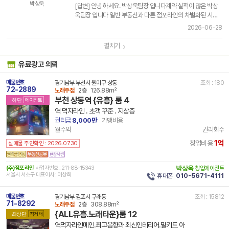
박상욱
[답변] 안녕 하세요. 박상욱팀장 입니다계약 실적이 많은 박상
욱팀장 입니다 일반 부동산과 다른 점포라인의 차별화된 시스
템으로 양도 도와 드립니다.긍금한점은 전화 주세요. 010
2026-06-28
5671 41..
펼치기
유료광고 의뢰
매물번호
경기남부 부천시 원미구 상동
조회 : 180
72-2889
노래주점
2층
126.88m²
부천 상동역 {유흥} 룸 4
하단
에이전트
역 먹자라인 . 초객 꾸준 . 지상층
권리금
8,000만
가맹비용
월수익
권리회수
1억
창업비용
실매물 주인확인 : 2026.07.30
(주)점포라인
사업자번호 : 211-88-15343
박상욱
창업에이전트
서울시 서초구 대표이사 : 이상희
휴대폰
010-5671-4111
매물번호
경기남부 김포시 구래동
조회 : 15812
71-8292
노래주점
2층
308.88m²
{ALL유흥.노래타운}룸 12
최상단
직거래
역먹자라인메인.최고음향과 최신인테리어.밀키트 아