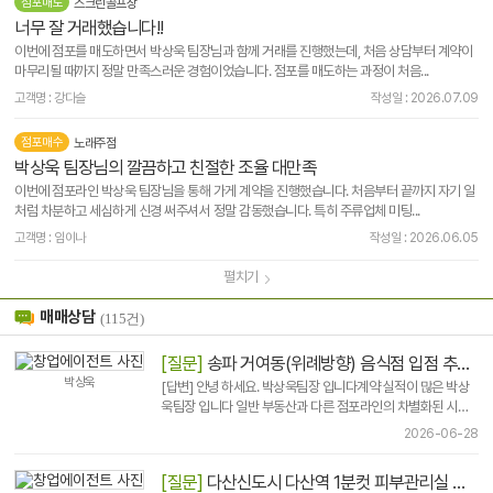
점포매도
스크린골프장
- 2020년 12월
계약분야 2위
너무 잘 거래했습니다!!
- 2019년 07월
계약분야 3위
이번에 점포를 매도하면서 박상욱 팀장님과 함께 거래를 진행했는데, 처음 상담부터 계약이
- 2018년 02월
계약분야 3위
마무리될 때까지 정말 만족스러운 경험이었습니다. 점포를 매도하는 과정이 처음...
- 2018년 01월
계약분야 3위
고객명 : 강다슬
작성일 : 2026.07.09
- 2017년 02월
친절상담분야 3위
점포매수
노래주점
- 2017년 02월
의뢰분야 2위
박상욱 팀장님의 깔끔하고 친절한 조율 대만족
- 2016년 10월
친절상담분야 3위
이번에 점포라인 박상욱 팀장님을 통해 가게 계약을 진행했습니다. 처음부터 끝까지 자기 일
- 2016년 09월
친절상담분야 1위
처럼 차분하고 세심하게 신경 써주셔서 정말 감동했습니다. 특히 주류업체 미팅...
- 2016년 08월
친절상담분야 3위
고객명 : 임이나
작성일 : 2026.06.05
- 2016년 07월
친절상담분야 1위
펼치기
- 2016년 06월
의뢰분야 1위
- 2016년 05월
친절상담분야 1위
매매상담
(115건)
- 2016년 04월
의뢰분야 1위
- 2016년 02월
친절상담분야 2위
[질문]
송파 거여동(위례방향) 음식점 입점 추천 합니다.
박상욱
- 2016년 01월
친절상담분야 1위
[답변] 안녕 하세요. 박상욱팀장 입니다계약 실적이 많은 박상
욱팀장 입니다 일반 부동산과 다른 점포라인의 차별화된 시스
- 2016년 01월
의뢰분야 1위
템으로 양도 도와 드립니다.긍금한점은 전화 주세요. 010
2026-06-28
- 2015년 12월
친절상담분야 2위
5671 41..
- 2015년 12월
의뢰분야 2위
[질문]
다산신도시 다산역 1분컷 피부관리실 양도 문의
- 2015년 10월
친절상담분야 2위