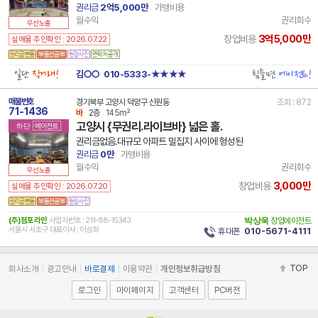
권리금
2억5,000만
가맹비용
월수익
권리회수
우선노출
3억5,000만
창업비용
실매물 주인확인 : 2026.07.22
일단
직거래!
힘들면
에이전트!
김○○
010-5333-★★★★
매물번호
경기북부 고양시 덕양구 신원동
조회 : 872
71-1436
바
2층
145m²
고양시 {무권리.라이브바} 넓은 홀.
하단
에이전트
권리금없음.대규모 아파트 밀집지 사이에 형성된
권리금
0만
가맹비용
월수익
권리회수
우선노출
3,000만
창업비용
실매물 주인확인 : 2026.07.20
(주)점포라인
사업자번호 : 211-88-15343
박상욱
창업에이전트
서울시 서초구 대표이사 : 이상희
휴대폰
010-5671-4111
TOP
회사소개
광고안내
바로결제
이용약관
개인정보취급방침
로그인
마이페이지
고객센터
PC버전