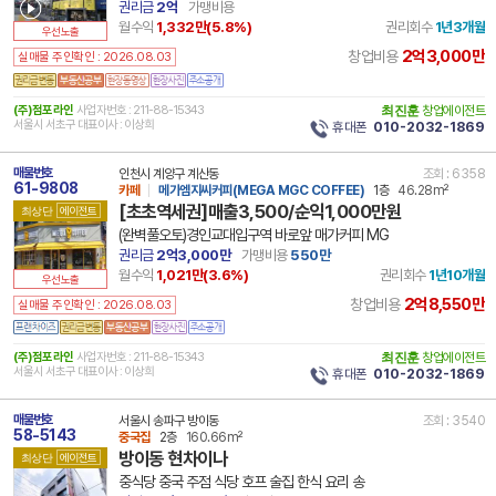
권리금
2억
가맹비용
월수익
1,332만(
5.8
%)
권리회수
1년3개월
우선노출
2억3,000만
창업비용
실매물 주인확인 : 2026.08.03
(주)점포라인
사업자번호 : 211-88-15343
최진훈
창업에이전트
서울시 서초구 대표이사 : 이상희
휴대폰
010-2032-1869
매물번호
인천시 계양구 계산동
조회 : 6358
61-9808
카페
메가엠지씨커피(MEGA MGC COFFEE)
1층
46.28m²
[초초역세권]매출3,500/순익1,000만원
최상단
에이전트
(완벽풀오토)경인교대입구역 바로앞 매가커피 MG
권리금
2억3,000만
가맹비용
550만
월수익
1,021만(
3.6
%)
권리회수
1년10개월
우선노출
2억8,550만
창업비용
실매물 주인확인 : 2026.08.03
(주)점포라인
사업자번호 : 211-88-15343
최진훈
창업에이전트
서울시 서초구 대표이사 : 이상희
휴대폰
010-2032-1869
매물번호
서울시 송파구 방이동
조회 : 3540
58-5143
중국집
2층
160.66m²
방이동 현차이나
최상단
에이전트
중식당 중국 주점 식당 호프 술집 한식 요리 송