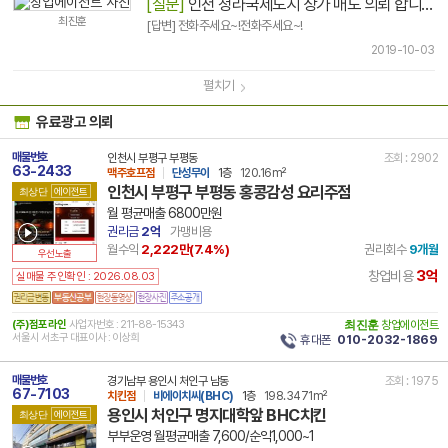
[질문]
인천 청라국제도시 상가 매도 의뢰 합니다.
최진훈
[답변] 전화주세요~!전화주세요~!
2019-10-03
펼치기
유료광고 의뢰
매물번호
인천시 부평구 부평동
조회 : 2902
63-2433
맥주호프점
단성무이
1층
120.16m²
인천시 부평구 부평동 홍콩감성 요리주점
최상단
에이전트
월 평균매출 6800만원
권리금
2억
가맹비용
월수익
2,222만(
7.4
%)
권리회수
9개월
우선노출
3억
창업비용
실매물 주인확인 : 2026.08.03
(주)점포라인
사업자번호 : 211-88-15343
최진훈
창업에이전트
서울시 서초구 대표이사 : 이상희
휴대폰
010-2032-1869
매물번호
경기남부 용인시 처인구 남동
조회 : 1975
67-7103
치킨점
비에이치씨(BHC)
1층
198.3471m²
용인시 처인구 명지대학앞 BHC치킨
최상단
에이전트
부부운영 월평균매출 7,600/순익1,000~1