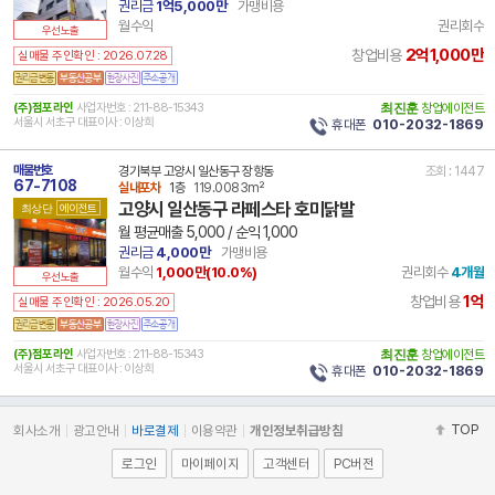
권리금
1억5,000만
가맹비용
월수익
권리회수
우선노출
2억1,000만
창업비용
실매물 주인확인 : 2026.07.28
(주)점포라인
사업자번호 : 211-88-15343
최진훈
창업에이전트
서울시 서초구 대표이사 : 이상희
휴대폰
010-2032-1869
매물번호
경기북부 고양시 일산동구 장항동
조회 : 1447
67-7108
실내포차
1층
119.0083m²
고양시 일산동구 라페스타 호미닭발
최상단
에이전트
월 평균매출 5,000 / 순익 1,000
권리금
4,000만
가맹비용
월수익
1,000만(
10.0
%)
권리회수
4개월
우선노출
1억
창업비용
실매물 주인확인 : 2026.05.20
(주)점포라인
사업자번호 : 211-88-15343
최진훈
창업에이전트
서울시 서초구 대표이사 : 이상희
휴대폰
010-2032-1869
TOP
회사소개
광고안내
바로결제
이용약관
개인정보취급방침
로그인
마이페이지
고객센터
PC버전