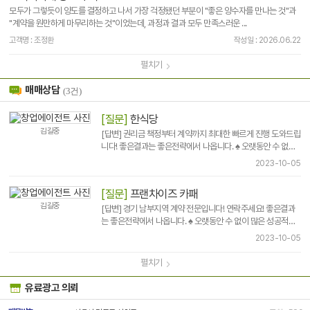
- 2015년 11월
의뢰분야 2위
모두가 그렇듯이 양도를 결정하고 나서 가장 걱정됐던 부분이 "좋은 양수자를 만나는 것"과
- 2015년 10월
의뢰분야 2위
"계약을 원만하게 마무리하는 것"이었는데, 과정과 결과 모두 만족스러운 ...
- 2015년 06월
신규매물분야 3위
고객명 : 조정환
작성일 : 2026.06.22
펼치기
매매상담
(3건)
[질문]
한식당
김길중
[답변] 권리금 책정부터 계약까지 최대한 빠르게 진행 도와드립
니다! 좋은결과는 좋은전략에서 나옵니다. ♠ 오랫동안 수 없이
많은 성공적인 계약을 써왔습니다 ^^ ♠ 점포라인에서 10년 넘
2023-10-05
게 안정적으로 계약을 쓰는 ..
[질문]
프랜차이즈 카패
김길중
[답변] 경기 남부지역 계약 전문입니다! 연락주세요! 좋은결과
는 좋은전략에서 나옵니다. ♠ 오랫동안 수 없이 많은 성공적인
계약을 써왔습니다 ^^ ♠ 점포라인에서 10년 넘게 안정적으로
2023-10-05
계약을 쓰는 ..
펼치기
유료광고 의뢰