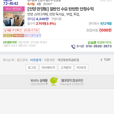
경기남부 안양시 동안구 관양동
조회 : 231
72-4542
독서실
4층
200m²
[안양 관양동] 일반인 수요 탄탄한 안정수익
하단
에이전트
안양 스터디카페, 안양 독서실 , 부업, 투잡,
권리금
4,000만
가맹비용
월수익
270만(
3.9
%)
권리회수
1년2개월
7,000만
창업비용
실매물 주인확인 : 2026.07.20
(주)점포라인
사업자번호 : 211-88-15343
김길중
창업에이전트
서울시 서초구 대표이사 : 이상희
휴대폰
010-3530-3573
TOP
회사소개
광고안내
바로결제
이용약관
개인정보취급방침
로그인
마이페이지
고객센터
PC버전
100% 실매물
절대정직 점포라인
사업자정보확인▼
Copyright (C)점포라인