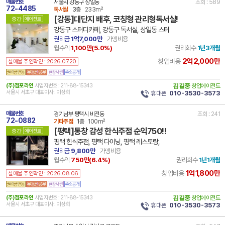
매물번호
서울시 강동구 상일동
조회 : 589
72-4485
독서실
3층
233m²
[강동]대단지 배후, 코칭형 관리형독서실!
중간
에이전트
강동구 스터디카페, 강동구 독서실, 상일동 스터
권리금
1억7,000만
가맹비용
월수익
1,100만(
5.0
%)
권리회수
1년3개월
2억2,000만
창업비용
실매물 주인확인 : 2026.07.20
(주)점포라인
사업자번호 : 211-88-15343
김길중
창업에이전트
서울시 서초구 대표이사 : 이상희
휴대폰
010-3530-3573
매물번호
경기남부 평택시 비전동
조회 : 241
72-0882
기타주점
1층
100m²
[평택]통창 감성 한식주점 순익750!!
중간
에이전트
평택 힌식주점, 평택 다이닝, 평택 레스토랑,
권리금
9,800만
가맹비용
월수익
750만(
6.4
%)
권리회수
1년1개월
1억1,800만
창업비용
실매물 주인확인 : 2026.08.06
(주)점포라인
사업자번호 : 211-88-15343
김길중
창업에이전트
서울시 서초구 대표이사 : 이상희
휴대폰
010-3530-3573