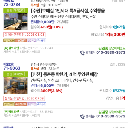
매물번호
경기남부 수원시 권선구 금곡동
조회 : 547
72-0784
독서실
2층
181.82m²
[수원]호매실 1만세대 특A급시설,수익좋음
중간
에이전트
수원 스터디카페 권선구 스터디카페, 부업,투잡
권리금
9,000만
가맹비용
월수익
450만(
3.0
%)
권리회수
1년8개월
1억5,000만
창업비용
실매물 주인확인 : 2026.08.03
(주)점포라인
사업자번호 : 211-88-15343
김길중
창업에이전트
서울시 서초구 대표이사 : 이상희
휴대폰
010-3530-3573
매물번호
인천시 연수구 동춘동
조회 : 1338
71-9063
독서실
5층
234m²
[인천] 동춘동 학원가, 4억 투입된 매장
중간
에이전트
인천독서실, 인천 스터디카페, 연수구 독서실,
권리금
6,000만
가맹비용
월수익
380만(
3.8
%)
권리회수
1년3개월
1억
창업비용
실매물 주인확인 : 2026.07.09
(주)점포라인
사업자번호 : 211-88-15343
김길중
창업에이전트
서울시 서초구 대표이사 : 이상희
휴대폰
010-3530-3573
매물번호