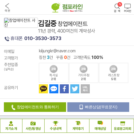
김길중
창업에이전트
11년 경력, 400여건의 계약성사
휴대폰
010-3530-3573
kiljungkr@naver.com
이메일
칭찬
3
건 꾸중
0
건 고객만족도
100%
고객평가
추천업종
(실적순)
독서실
기타주점
레스토랑
2위
2위
5위
공유하기
창업에이전트와 통화하기
빠른상담(무료문자)
자기소개
사진/동영상
수상내역
계약후기
매매상담
유료광고의뢰