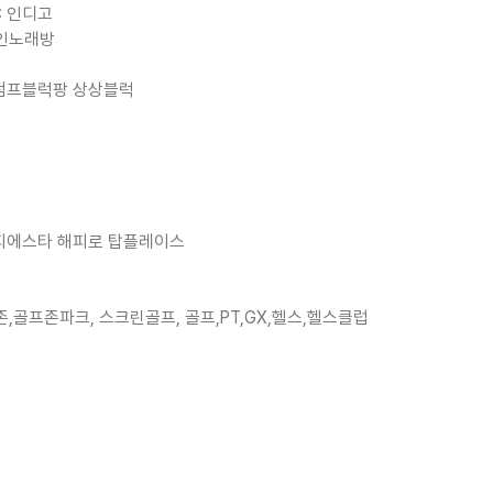
C 인디고
코인노래방
콩점프블럭팡 상상블럭
 피에스타 해피로 탑플레이스
골프존파크, 스크린골프, 골프,PT,GX,헬스,헬스클럽