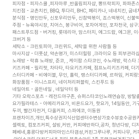
피자점 - 피자스쿨 ,피자마루 ,반올림피자샵, 뽕뜨락피자, 파파존
치킨점 - 교촌치킨, BBQ, 투다리, BHC, 페리카나, 네네치킨, 굽
분식점 - 명인만두, 신포우리만두, 신참떡볶이, 죠스떡볶이, 신불떡볶
주점 - 뉴욕야시장, 치어스, 봉구비어, 포차어게인, 포차천국, 삼구
패스트푸드점 - 버거킹, 롯데리아, 맘스터치, 에그드랍, 에그몬, 
크버거 등
세탁소 - 크린토피아, 크린위드, 세탁을 위한 사람들 등
마사지샵 - 더풋샵, 약손명가, 미스터힐링 ,크라이오 등 피부관라샵 
노래방 - 락휴 노래방, 준코, , 케이팝 스타코인, 수노래방, 락스타 
키즈카페 - 릴리펏, 차타타, 타요키즈카페, 점프노리키즈카페, 더가
스터디카페 - 비에이블, 무인, 홀릭, 랭스터디카페, 르하임, 커피랑
화장품점 - 이니스프리, 네이처리퍼블릭, 스킨푸드 등
네일아트 - 골든네일 , 네일닥터 등
기타 오락스포츠 - 레전드야구존, 슈퍼스타코인노래연습장, 방탈
요가필라테스 - 아메리카요가, 비욘드요가, 핫요가, 14일동안, 
두끼, 빨간자전거, 다올커피, 스파에코, 이동원
프랜차이즈,개인,특수상권지식산업센터수변상가호수뷰호수공원카
셀렉토, 컴포즈커피, 설빙,커반, 커피에반하다,공차, 청년다방, 
페베네,홍콩다방커피마마인스타갬성,커핀그루나루, 커피나무, 커피