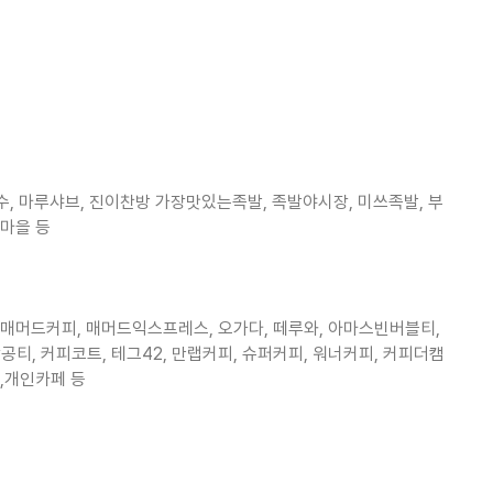
 고수, 마루샤브, 진이찬방 가장맛있는족발, 족발야시장, 미쓰족발, 부
리마을 등
, 매머드커피, 매머드익스프레스, 오가다, 떼루와, 아마스빈버블티,
티, 커피코트, 테그42, 만랩커피, 슈퍼커피, 워너커피, 커피더캠
트,개인카페 등