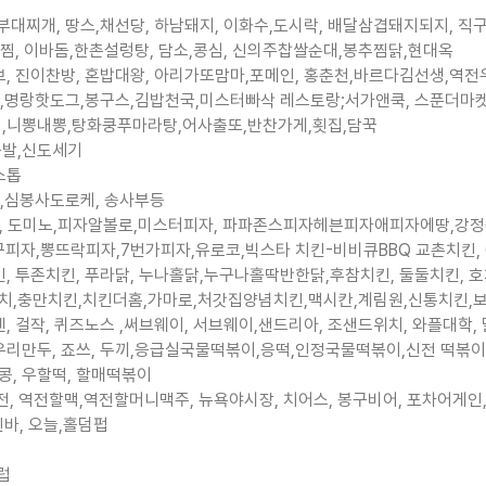
찌개, 땅스,채선당, 하남돼지, 이화수,도시락, 배달삼겹돼지되지, 직구삼, 
두찜, 이바돔,한촌설렁탕, 담소,콩심, 신의주찹쌀순대,봉추찜닭,현대옥
브, 진이찬방, 혼밥대왕, 아리가또맘마,포메인, 홍춘천,바르다김선생,역전
이,명랑핫도그,봉구스,김밥천국,미스터빠삭 레스토랑;서가앤쿡, 스푼더마켓
신화 ,니뽕내뽕,탕화쿵푸마라탕,어사출또,반찬가게,횟집,담꾹
족발,신도세기
니스톱
당,심봉사도로케, 송사부등
자헛, 도미노,피자알볼로,미스터피자, 파파존스피자헤븐피자애피자에땅,강정
,뽕뜨락피자,7번가피자,유로코,빅스타 치킨-비비큐BBQ 교촌치킨, 60
킨, 투존치킨, 푸라닭, 누나홀닭,누구나홀딱반한닭,후참치킨, 둘둘치킨, 
꼬치,충만치킨,치킨더홈,가마로,처갓집양념치킨,맥시칸,계림원,신통치킨,
, 걸작, 퀴즈노스 ,써브웨이, 서브웨이,샌드리아, 조샌드위치, 와플대학,
만두, 죠쓰, 두끼,응급실국물떡볶이,응떡,인정국물떡볶이,신전 떡볶이, 신참
킹콩, 우할떡, 할매떡볶이
, 역전할맥,역전할머니맥주, 뉴욕야시장, 치어스, 봉구비어, 포차어게인,
인바, 오늘,홀덤펍
럽