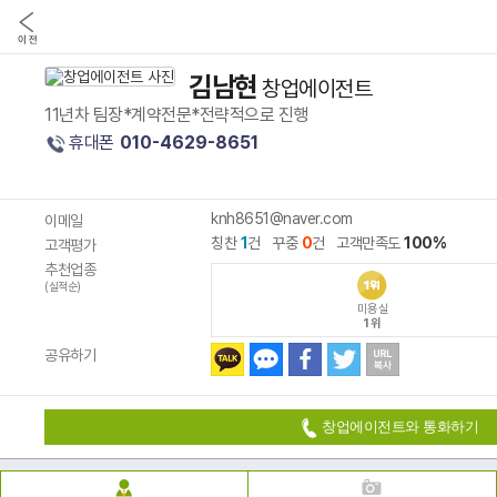
김남현
창업에이전트
11년차 팀장*계약전문*전략적으로 진행
휴대폰
010-4629-8651
knh8651@naver.com
이메일
칭찬
1
건 꾸중
0
건 고객만족도
100%
고객평가
추천업종
(실적순)
미용실
1위
공유하기
창업에이전트와 통화하기