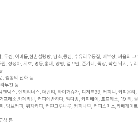
찜닭, 두찜, 이바돔,한촌설렁탕, 담소,콩심, 수유리우동집, 배부장, 싸움의
, 정정아, 지호, 명동,홍대, 양평, 맵꼬만, 존가네, 족장, 착한 낙지, 누
등
운, 짬뽕의 신화 등
 라무진 등
앤탐스, 엔제리너스, 더벤티, 타이거슈가, 디저트39, 커피니, 커피온리
소,카페리빈, 커피에반하다, 빽다방, 커피베이, 토프레소, 19 티, 팔공
타커피, 텀브커피, 위치커피, 커핀그루나루, 커피나무, 커피스미스,카페게이
 굿샵 등