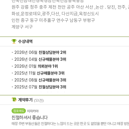
전북전남대전경북경남전북전남충북충남
원주 강릉 청주 충주 제천 천안 공주 아산 서산 ,논산 . 당진, 전주, 
화성,운정로데오,광주,다산, 다산지금,옥정신도시
인천 중구 동구 미추홀구 연수구 남동구 부평구
계양구 서구
수상내역
- 2026년 06월
친절상담분야 2위
- 2026년 04월
신규매물분야 3위
- 2026년 01월
의뢰분야 1위
- 2025년 11월
신규매물분야 3위
- 2025년 08월
신규매물분야 3위
- 2025년 07월
친절상담분야 3위
- 2015년 04월
친절상담분야 1위
계약후기
(53건)
- 2015년 03월
친절상담분야 1위
- 2015년 02월
친절상담분야 1위
점포매도
이자카야
- 2015년 01월
친절상담분야 1위
친절하셔서 좋습니다
- 2014년 12월
친절상담분야 1위
매장 주변 부동산들은 친절하다는 느낌이 드는 곳은 한곳 도 없었을 뿐만 아니고 매장 방문