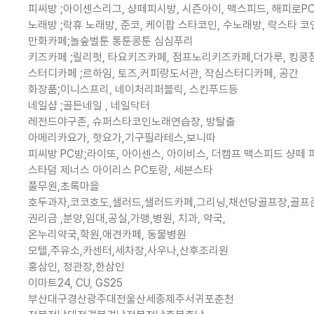
피씨방 ;아이센스리그, 샹떼피시방, 시즌아이, 맥스피드, 해피로P
노래방 ;락휴 노래방, 준코, 케이팝 스타코인, 수노래방, 락스타 
만화카페;놀숲벌툰 통툰콩툰 심심푸리
키즈카페 ;릴리펏, 타요키즈카페, 점프노리키즈카페,더가루, 킹
스터디카페 ;르하임, 토즈,커피랑도서관, 작심스터디카페, 공간
화장품;이니스프리, 네이처리퍼블릭, 스킨푸드등
네일샵 ;골든네일 , 네일닥터
레전드야구존, 슈퍼스타코인노래연습장, 방탈출
아메리카요가, 핫요가,기구필라테스,보니따
피씨방 PC방;라이또, 아이센스, 아이비스, 더캠프 맥스피드 샹떼
스타덤 제너스 아이리스 PC토랑, 세븐스타
풀무원,초록마을
호두과자,코코호도,샐러드,샐러드카페,그리닝,채선당골프장,골프존,
권리금 ,분양,임대,공실,가맹,병원, 치과, 약국,
온누리약국,학원,애견카페, 동물병원
모텔,주유소,카센터,세차장,사우나,산후조리원
홍삼인, 정관장,한삼인
이마트24, CU, GS25
부산대구경산광주대전울산세종제주서귀포춘천