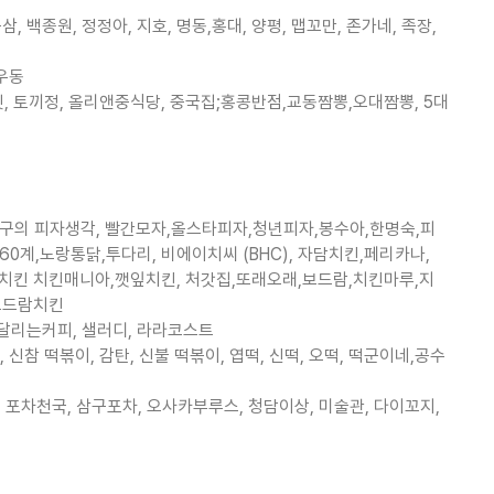
백종원, 정정아, 지호, 명동,홍대, 양평, 맵꼬만, 존가네, 족장,
우동
, 토끼정, 올리앤중식당, 중국집;홍콩반점,교동짬뽕,오대짬뽕, 5대
구의 피자생각, 빨간모자,올스타피자,청년피자,봉수아,한명숙,피
계,노랑통닭,투다리, 비에이치씨 (BHC), 자담치킨,페리카나,
호치킨 치킨매니아,깻잎치킨, 처갓집,또래오래,보드람,치킨마루,지
보드람치킨
 달리는커피, 샐러디, 라라코스트
 떡볶이, 감탄, 신불 떡볶이, 엽떡, 신떡, 오떡, 떡군이네,공수
 포차천국, 삼구포차, 오사카부루스, 청담이상, 미술관, 다이꼬지,