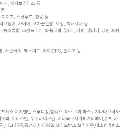
타피자, 피자브라더스 등
 등
 지지고, 스쿨푸드, 킹콩 등
터오징어, 사이야, 포차끝판왕, 오청, 짝태시대 등
아 쏭스클럽, 조샌드위치, 와플대학, 달리는커피, 샐러디, 낭만 프랭
방, 시즌아이, 맥스피드, 해피로PC, 인디고 등
레소 더치앤빈 스무디킹,할리스, 파스쿠찌,파스쿠치나따오비까
 떼루와, 아마스빈, 우주라이크앤, 커피쿡우지커피커피베이,쥬씨,카
몬 ,테그42등,풍성호,마리웨일,샐러드박스 샐러바웃,베스킨라빈스