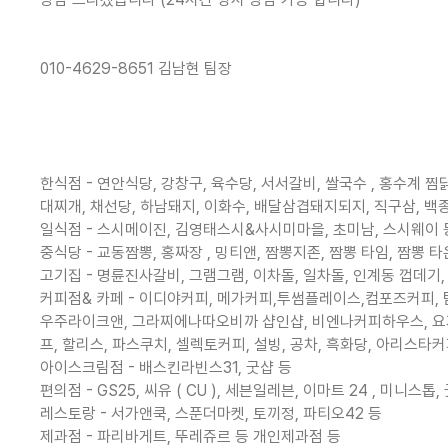
010-4629-8651 김남현 팀장
한식점 - 연안식당, 강창구, 육수당, 서서갈비, 쌀국수 , 홍수계 
대찌개, 채선당, 하남돼지, 이화수, 배달삼겹돼지되지, 직구삼, 백종원
일식점 - 스시메이진, 김영태스시&사시미마을, 초미남, 스시웨이 
중식당 - 교동짬뽕, 홍짜장 , 밍티앤, 짬뽕지존, 짬뽕 타임, 짬뽕 타
고기집 - 명륜진사갈비, 그램그램, 이차돌, 일차돌, 인계동 껍데기,
커피점& 카페 - 이디야커피, 메가커피,투썸플레이스,컴포즈커피, 탐
우주라이크앤, 그라찌에나따오비까 샵인샵, 비엔나커피하우스, 요거프레
프, 할리스, 파스쿠치, 셀렉토커피, 설빙, 공차, 흑화당, 아리스
아이스크림점 - 배스킨라빈스31, 굿샵 등
편의점 - GS25, 씨유 ( CU ), 세븐일레븐, 이마트 24 , 미니스톱,
레스토랑 - 서가앤쿡, 스푼더마켓, 토끼정, 파티오42 등
제과점 - 파리바게트, 뚜레쥬르 등 개인제과점 등