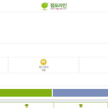
1층다용도
1위