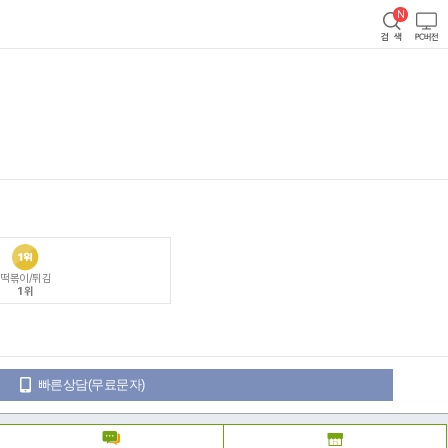
떡볶이/튀김
1위
빠른상담(무료문자)