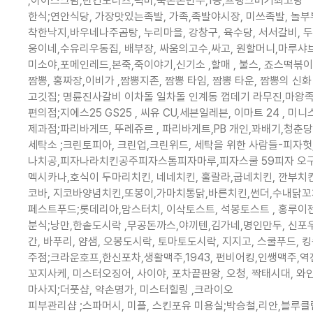
,아이스크림,던킨도너츠,픽미,북촌손만두,1종,프랭크버거최고당
한식;연안식당, 가장맛있는족발, 가족,족발야시장, 미쓰족발, 놀부부대
착한낙지,바우네나주곰탕, 누리마을, 강창구, 육수당, 서서갈비, 
웅이네,수유리우동집, 배부장, 싸움의고수,싸고, 원할머니,마루샤
미소야,포메인레드,본죽,죽이야기,신기소 ,할매 , 불스, 죠스떡볶
짬뽕, 홍짜장,이비가 ,짬뽕지존, 짬뽕 타임, 짬뽕 타운, 짬뽕의 
고깃집; 명륜진사갈비 이차돌 일차돌 인계동 껍데기 라무진,마왕
편의점;지에스25 GS25 , 씨유 CU,세븐일레븐, 이마트 24 , 미
제과점;파리바게뜨, 뚜레쥬르 , 파리바게트,PB 개인,꽈배기,청춘
세탁소 ;크린토피아, 크린업,크린위드, 세탁을 위한 사람들-피
나치공,피자나라치킨공주피자스톰피자마루,피자스쿨 59피자 오구피자
멕시카나,호식이 두마리치킨, 네네치킨, 훌랄라,굽네치킨, 깐부치
코바, 지코바양념치킨,또봉이,가마치통닭,바른치킨,썬더,수내닭
페스트푸드;롯데리아,맘스터치, 이삭토스트, 석봉토스트 , 홍루이젠
분식;낭만,한솥도시락 ,무공돈까스,야끼텐,김가네,명인만두, 신포우리
간, 바푸리, 얌샘, 오봉도시락, 토마토도시락, 지지고, 스쿨푸드, 
주점;크라운호프,한신포차,생활맥주,1943, 펀비어킹,인쌩맥주,역전
꼬지사케, 미스터오징어, 사이야, 포차끝판왕, 오청, 짝태시대, 와
마사지;더풋샵, 약손명가, 미스터힐링 ,크라이오
피부관리샵 ;스파머시, 미플, 스킨포유 미용실;박승철,리안,블루클