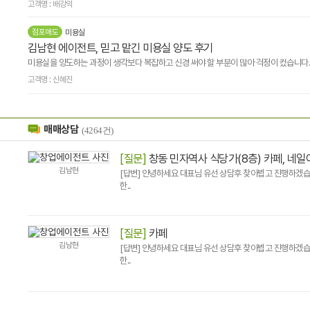
고객명 : 배강익
점포매도
미용실
김남현 에이전트, 믿고 맡긴 미용실 양도 후기
미용실을 양도하는 과정이 생각보다 복잡하고 신경 써야 할 부분이 많아 걱정이 컸습니다. 
고객명 : 신혜진
매매상담
(4264건)
[질문]
창동 민자역사 식당가(8층) 카페, 네일
김남현
[답변] 안녕하세요 대표님 유선 상담후 찾아뵙고 진행하겠습니
한..
[질문]
카페
김남현
[답변] 안녕하세요 대표님 유선 상담후 찾아뵙고 진행하겠습니
한..