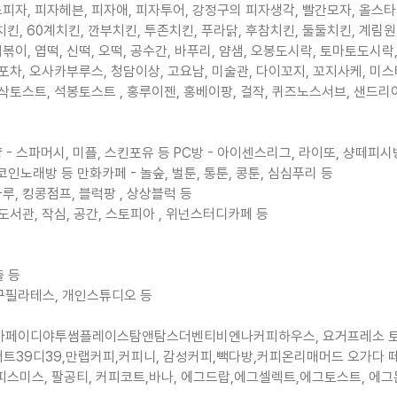
스피자, 피자헤븐, 피자애, 피자투어, 강정구의 피자생각, 빨간모자, 올스
네치킨, 60계치킨, 깐부치킨, 투존치킨, 푸라닭, 후참치킨, 둘둘치킨, 계림원
이, 엽떡, 신떡, 오떡, 공수간, 바푸리, 얌샘, 오봉도시락, 토마토도시락,
포차, 오사카부루스, 청담이상, 고요남, 미술관, 다이꼬지, 꼬지사케, 미스
이삭토스트, 석봉토스트 , 홍루이젠, 홍베이팡, 걸작, 퀴즈노스서브, 샌드리
- 스파머시, 미플, 스킨포유 등 PC방 - 아이센스리그, 라이또, 샹떼피시
코인노래방 등 만화카페 - 놀숲, 벌툰, 통툰, 콩툰, 심심푸리 등
루, 킹콩점프, 블럭팡 , 상상블럭 등
도서관, 작심, 공간, 스토피아 , 위넌스터디카페 등
출 등
기구필라테스, 개인스튜디오 등
페이디야투썸플레이스탐앤탐스더벤티비엔나커피하우스, 요거프레소 토프
디저트39디39,만랩커피,커피니, 감성커피,빽다방,커피온리매머드 오가다
스미스, 팔공티, 커피코트,바나, 에그드랍,에그셀렉트,에그토스트, 에그