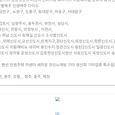
 금별맥주 인생맥주 다이소
 금천구 , 노원구, 도봉구, 동대문구, 마포구, 서대문구
 김포시, 남양주시, 동두천시, 부천시, 성남시,
용인시, 의왕시, 의정부시 , 이천시,
곡동 하남 신도시 호매실 신도시 소사벌신도시
양구, 서구 ,위례신도시,교산신도시,은계지구,검단신도시,옥정신도시,창른신
탄신도시 카림에비뉴 네이버 용인수지 정관신도시 동탄2신도시 일광신도
도시 정자동 운정신도시 김포한강신도시양산 사송신도시 옥정신도시 송
라 펜션 전원주택 카센터 세차장 코인노래방 기타 생선회 기타업종 특수업
, 원주, 강릉, , 청주, 충주, 제천