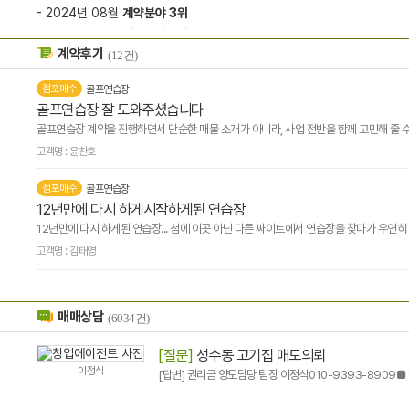
- 2024년 08월
계약분야 3위
- 2024년 04월
계약분야 3위
계약후기
(12건)
- 2023년 01월
의뢰분야 3위
- 2021년 11월
의뢰분야 2위
점포매수
골프연습장
- 2020년 11월
친절상담분야 3위
골프연습장 잘 도와주셨습니다
골프연습장 계약을 진행하면서 단순한 매물 소개가 아니라, 사업 전반을 함께 고민해 줄 수
고객명 : 윤찬호
점포매수
골프연습장
12년만에 다시 하게시작하게된 연습장
12년만에 다시 하게된 연습장... 첨에 이곳 아닌 다른 싸이트에서 연
고객명 : 김태영
매매상담
(6034건)
[질문]
성수동 고기집 매도의뢰
이정식