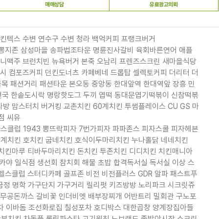
매매상담
유료광고의뢰
 킨텍스 수변 연수구 수변 청라 백억커피 프랭크버거
 짬뽕지존 삼성마을 송파법조타운 명륜진사갈비 육회바른연어 애플
할머니맥주 브런치빈 뉴욕버거 본죽 오남리 프렌즈스크린 새마을식당
쥬시 컴포즈커피 던킨도너츠 카페베네 드롭탑 셀렉토커피 더리터 더
목 패션거리 패션타운 본오동 중앙동 한대앞역 한대역앞 장흥 민
밥천국 한솥도시락 명랑핫도그 두끼 엽떡 동대문엽기떡볶이 신참떡볶
방 맘스터치 버거킹 교촌치킨 60계치킨 투썸플레이스 CU GS 마
점 씨유
스클럽 1943 뽕뜨락피자 7번가피자 파파존스 피자스쿨 피자헤븐
0계치킨 호치킨 굽네치킨 호식이두마리치킨 누나홀닭 네네치킨
 치킨마루 티바두마리치킨 돈치킨 투존치킨 디디치킨 치킨매니아
야 일식점 생선회 참치회 해물 초밥 합격독서실 독서실 이상 스
헬스클럽 스터디카페 골프존 비전 비전플러스 GDR 알파 패스트푸
 금정 명학 가구단지 가구거리 릴리펏 키즈방방 노리파크 시크릿쥬
장 무공돈까스 갈비꽃 인더비엣 배부장찌개 어반트리 밀회관 구노포
차 이바돔 조선화로집 칠성포차 호디박스 대한곱창 양계장집아들
깐부치킨 차돌풍 롤링파스타 고기원칙 노브랜드 족발야시장 스크린