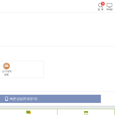
상가매매
3위
빠른상담(무료문자)