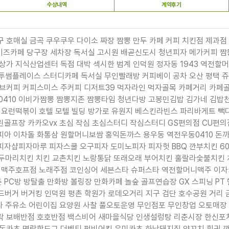
수상내역
계약후기
호매실 금곡 쿠우쿠우 다이소 짜장 짬뽕 만두 카페 커피 치킨점 제과점
 키즈카페 당구장 세차장 독서실 고시원 배곧신도시 청년피자 메가커피
상가 지식산업센터 독점 대박 섹시한 범계 인덕원 정자동 1943 역전
야 투썸플레이스 스터디카페 독서실 무인빨래방 커피베이 공차 오산 평택 
브커피 커피스미스 주커피 디저트39 먹자라인 먹자골목 카페거리 카페골
점0410 이비가짬뽕 짬뽕지존 짬뽕타임 청년다방 고봉민김밥 김가네 김
요런떡볶이 호텔 모텔 빌딩 방가로 유원지 베스킨라빈스 파리바게트 빽다
골프장 카카오vx 초심 작심 초심스터디 작심스터디 GS편의점 CU편의
아 이차돌 화통삼 원할머니보쌈 홍익돈까스 용우동 역전우동0410 돈까
피자샵피자마루 피자스쿨 오구피자 도미노피자 피자헛 BBQ 깐부치킨 6
이두마리치킨 치킨 교촌치킨 노랑통닭 또래오래 부어치킨 훌랄라숯불치킨
R 맥주호프점 노래주점 코인싱어 세븐스타 슈퍼스타 역전할머니맥주 이자카
C방 방탈출 만화방 볼링장 만화카페 놀숲 골프연습장 GX 스피닝 PT 
랜드버거 버거킹 인덕원 평촌 학원가 로데오거리 지구 검단 호수공원 거리
우나 주유소 어린이집 요양원 사찰 풀오토운영 무인점포 무인창업 오토매
락 보배반점 호호반점 백스비어 새마을식당 인생설렁탕 리춘시장 한신포
바돈카츠 명랑핫도그 더벤티 펀비어킹 유미카츠 하남돼지집 양꼬치 훠궈 