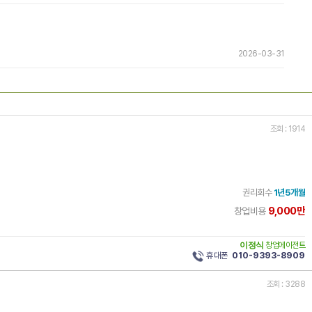
2026-03-31
조회 : 1914
권리회수
1년5개월
9,000만
창업비용
이정식
창업에이전트
휴대폰
010-9393-8909
조회 : 3288