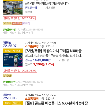
클라이밍 전문가로 운영자를 찾습니다.
권리금
1억
가맹비용
월수익
실매물 주인확인 : 2026.07.14
(주)점포라인
사업자번호 : 211-88-15343
서울시 서초구 대표이사 : 이상희
매물번호
경기남부 성남시 수정구 창곡동
72-5507
스크린골프장
1층
720m²
[보안/특급] 최상의가치 고매출 NX매물
최상단
에이전트
최고의 가치 매장 골프존파크 추가입점 상가 없다!
권리금
14억3,000만
가맹비용
월수익
3,250만(
2.0
%)
실매물 주인확인 : 2026.08.02
(주)점포라인
사업자번호 : 211-88-15343
서울시 서초구 대표이사 : 이상희
매물번호
경기남부 수원시 팔달구 고등동
72-3085
스크린골프장
1층
520m²
[룸8] 골프존 비전플러스 NX+설치가능매장
최상단
에이전트