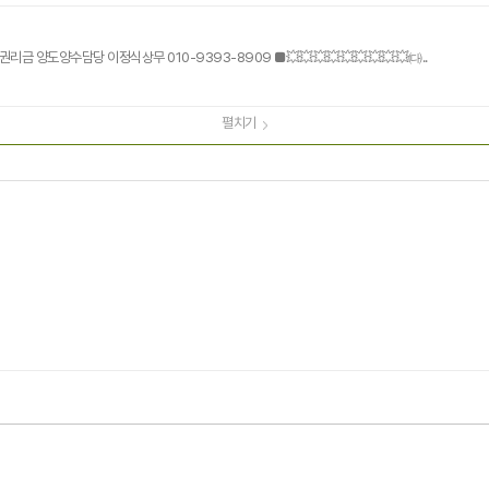
[답변] 권리금 양도담당 팀장 이정식010-9393-8909■ 권리금 양도양수담당 이정식상무 010-9393-8909 ■💥💥💥💥💥💥💥💥💥㈐..
펼치기