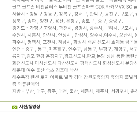
골프 골프존 비전플러스 투비전 골프존파크 GDR 카카오VX SG
서울시 - 강남구 강동구, 강복구, 강서구, 관악구, 광진구, 구로구,
성북구, 송파 , 양천구, 용산, 은평구, 종로구 , 중구, 중랑구,
경기도 - 가평군 고양시, 과천시, 광명시, 광주시, 구리시, 군포시,
수원시, 시흥시, 안산시, 안성시 , 안성시, 양주시,여주시, 오산시, 
파주시, 평택시, 포천시, 하남시, 화성시 배곧 신도시 호계동 금
인천 - 중구 , 동구 ,미추홀구, 연수구, 남동구, 부평구, 계
릉지구,김포 한강 운정지구,광교신도시,판교,분당 성남 동탄 동
회천신도시 미사신도시 다산신도시 평택신도시 화성신도시 분당신
해운대 여수 울산 속초 경포대 낙산
해수욕장 펜션 토지 아파트 빌라 경매 강원도휴양지 휴양지 풀빌
종 의류판매업
지방 - 부산, 대구, 광주, 대전, 울산, 세종시, 제주시, 서귀포시, 춘천
사진/동영상