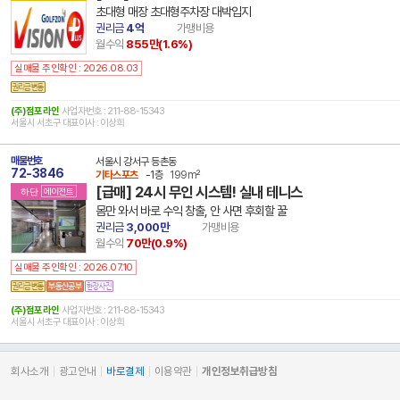
초대형 매장 초대형주차장 대박입지
권리금
4억
가맹비용
월수익
855만(
1.6
%)
실매물 주인확인 : 2026.08.03
(주)점포라인
사업자번호 : 211-88-15343
서울시 서초구 대표이사 : 이상희
매물번호
서울시 강서구 등촌동
72-3846
기타스포츠
-1층
199m²
[급매] 24시 무인 시스템! 실내 테니스
하단
에이전트
몸만 와서 바로 수익 창출, 안 사면 후회할 꿀
권리금
3,000만
가맹비용
월수익
70만(
0.9
%)
실매물 주인확인 : 2026.07.10
(주)점포라인
사업자번호 : 211-88-15343
서울시 서초구 대표이사 : 이상희
회사소개
광고안내
바로결제
이용약관
개인정보취급방침