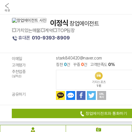
이정식
창업에이전트
💥가치있는매물💥계약💥TOP팀장
휴대폰
010-9393-8909
stark840420@naver.com
이메일
칭찬
0
건 꾸중
0
건 고객만족도
0%
고객평가
추천업종
(실적순)
기타스포츠
1위
공유하기
창업에이전트와 통화하기