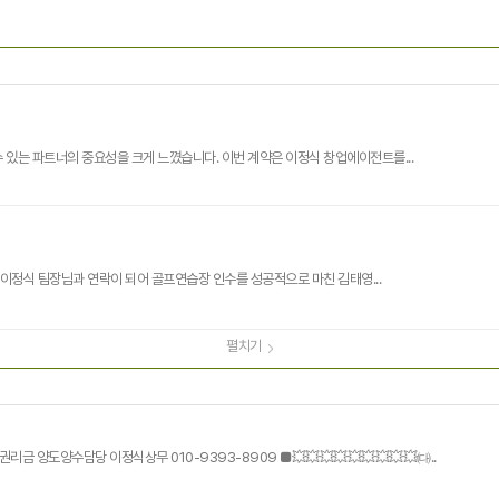
 있는 파트너의 중요성을 크게 느꼈습니다. 이번 계약은 이정식 창업에이전트를...
습장을 찾다가 우연히 이정식 팀장님과 연락이 되어 골프연습장 인수를 성공적으로 마친 김태영...
펼치기
[답변] 권리금 양도담당 팀장 이정식010-9393-8909■ 권리금 양도양수담당 이정식상무 010-9393-8909 ■💥💥💥💥💥💥💥💥💥㈐..