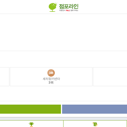
세차장/카센타
3위