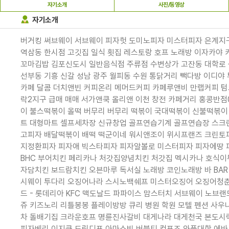
자기소개
사진/동영상
자기소개
버거킹 써브웨이 서브웨이 피자헛 도미노피자 미스터피자 은계지구 
역삼동 한시점 고깃집 일식 횟집 레스토랑 호프 노래방 이자카야
꼬마김밥 김포신도시 일반음식점 주류점 수변상가 고잔동 대학로 
선부동 기흥 신갈 성남 광주 월피동 수원 통닭거리 빽다방 이디
카페 달콤 더치앤빈 커피온리 메머드커피 카페루앤비 만랩커피 텀
락2지구 급매 매매 서가앤쿡 올리앤 이천 창전 카페거리 홍콩반
이 불스떡볶이 올떡 버무리 버무리 떡볶이 국대떡볶이 신불떡볶이 
트 대형마트 셀프세차장 신규창업 골프연습기계 골프연습장 스크린
고피자 배달떡볶이 배떡 떡군이네 워시앤조이 위시프랜즈 크린토피
지정환피자 피자애 빅스타피자 피자알볼로 미스터피자 피자에땅 
BHC 부어치킨 페리카나 처갓집양념치킨 처갓집 멕시카나 호식
자담치킨 보드람치킨 오븐마루 독서실 노래방 코인노래방 바 BA
시웨이 투다리 오징어나라 스시노백쉐프 미스터오징어 오징어청춘 P
드 - 롯데리아 KFC 맥도날드 파파이스 맘스터치 서브웨이 노브
쥬 키즈노리 리틀봉봉 플레이방방 큐리 병원 학원 모텔 펜션 사
차 돌배기집 크라운호프 명륜진사갈비 대게나라 대게천국 본도시
피자베리 이지쿡 드림디포 아마스빈 버블티 컴포즈 와플대학 에