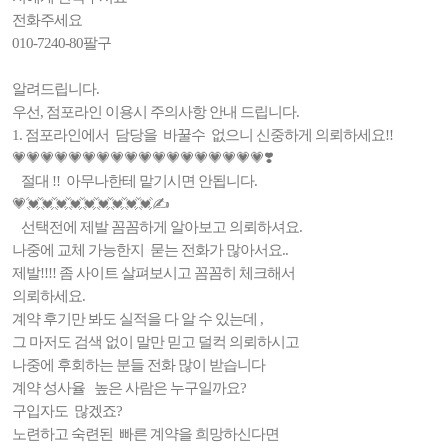
전화주세요
010-7240-80팔구
알려드립니다.
우선, 점포라인 이용시 주의사항 안내 드립니다.
1. 점포라인에서 담당을 바꿀수 없으니 신중하게 의뢰하세요!!
💗💗💗💗💗💗💗💗💗💗💗💗💗💗💗💗💗💗❣️
절대 !! 아무나한테 맡기시면 안됩니다.
💗💓💓💓💓💓💓💓💓💓✍️
선택전에 제발 꼼꼼하게 알아보고 의뢰하셔요.
나중에 교체 가능한지 묻는 전화가 많아서요..
제발!!!! 좀 사이트 살펴보시고 꼼꼼히 체크해서
의뢰하세요.
계약 후기만 봐도 실적을 다 알 수 있는데 ,
그 마저도 검색 없이 말만 믿고 덜컥 의뢰하시고
나중에 후회하는 분들 전화 많이 받습니다
계약 성사율 높은 사람은 누구일까요?
구입자도 많겠죠?
노련하고 숙련된 빠른 계약을 희망하신다면