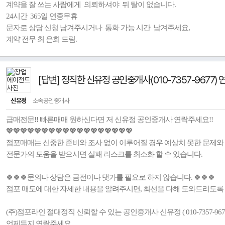
계약을 잘 쓰는 사람에게 의뢰하셔야 뒤 탈이 없습니다.
24시간 365일 연중무휴
문자로 상담 신청 남겨주시거나 통화 가능 시간 남겨주세요,
계약 전무 최 은희 드림.
[답변] 정직한 신유정 공인중개사(010-7357-9677)
신유정
소속공인중개사
급매전문!! 빠른매매 원하신다면 저 신유정 공인중개사 연락주세요!!
💖💖💖💖💖💖💖💖💖💖💖💖💖💖💖💖💖💖
점포매매는 신중한 준비와 조사 없이 이루어질 경우 예상치 못한 문제와 
전문가의 도움을 받으시면 실패 리스크를 최소화 할 수 있습니다.
🍀🍀🍀문의나 상담은 금전이나 댓가를 필요로 하지 않습니다. 🍀🍀🍀
점포 매도에 대한 자세한 내용을 알려주시면, 최선을 다해 도와드리도록
(주)점포라인 절대정직 신뢰할 수 있는 공인중개사 신유정 ( 010-7357-9677
언제든지 연락주세요.