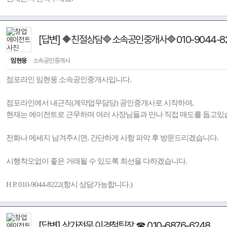
[답변] 🔶친절상담🔷소속공인중개사🔷010-9044-82
임현웅
소속공인중개사
점포라인 임현웅 소속공인중개사입니다.
점포라인에서 내근직(계약업무담당) 공인중개사로 시작하여,
현재는 에이전트로 근무하며 여러 사장님들과 만나 직접 매도를 돕고있
전화나 메세지 남겨주시면, 간단하게 사항 파악 후 방문드리겠습니다.
시행착오없이 좋은 거래될 수 있도록 최선을 다하겠습니다.
H P. 010-9044-8222(항시 상담가능합니다.)
[답변] 상가전문 이경철팀장 ☎ 010-6876-6248