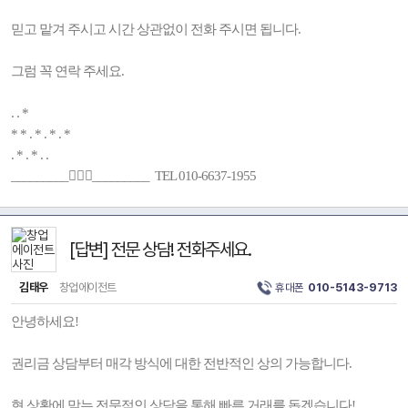
믿고 맡겨 주시고 시간 상관없이 전화 주시면 됩니다.
그럼 꼭 연락 주세요.
. . *
* * . * . * . *
. * . * . .
_________🚶🏻‍♂️_________ TEL 010-6637-1955
[답변] 전문 상담! 전화주세요.
김태우
창업에이전트
휴대폰
010-5143-9713
안녕하세요!
권리금 상담부터 매각 방식에 대한 전반적인 상의 가능합니다.
현 상황에 맞는 전문적인 상담을 통해 빠른 거래를 돕겠습니다!