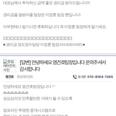
대표님께서 투자하신 금액 좋은 권리금 받아드립니다!!!
권리금을 잘받아줄 팀장은 이정훈 팀장 뿐입니다!
아무한테나 맡기시면 후회하십니다 꼭 이정훈 팀장에게 맡기세요.
💥💥💥💥💥💥💥💥💥💥💥💥💥💥💥💥💥💥💥
■ 권리금 양도양수담당 이정훈 팀장 010-8283-0185 ■
[답변] 안녕하세요 염건호팀장입니다 문의주셔서
감사합니다
염건호
창업에이전트
휴대폰
010-8164-1345
안녕하세요 염건호팀장입니다 ^^
🙏🙏🙏🙏🙏🙏🙏
성심성의것 만족할만한 거래가 될 수 있도록
점포라인 투명한 중개시스템으로