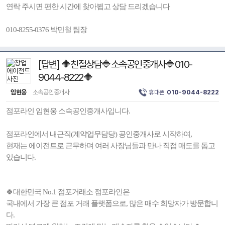
연락 주시면 편한 시간에 찾아뵙고 상담 드리겠습니다
010-8255-0376 박민철 팀장
[답변] 🔶친절상담🔷소속공인중개사🔷010-
9044-8222🔶
임현웅
소속공인중개사
휴대폰
010-9044-8222
점포라인 임현웅 소속공인중개사입니다.
점포라인에서 내근직(계약업무담당) 공인중개사로 시작하여,
현재는 에이전트로 근무하며 여러 사장님들과 만나 직접 매도를 돕고
있습니다.
🍀대한민국 No.1 점포거래소 점포라인은
국내에서 가장 큰 점포 거래 플랫폼으로, 많은 매수 희망자가 방문합니
다.