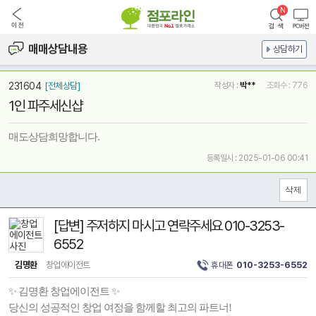
매매상담내용
상담하기
231604
[전체상담]
작성자 :
박**
조회수 : 776
1인 파주세신샵
매도상담희망합니다.
등록일시 : 2025-01-06 00:41
[답변] 주저하지 마시고 연락주세요 010-3253-
6552
김명환
창업에이전트
휴대폰
010-3253-6552
✨ 김명환 창업에이전트 ✨
당신의 성공적인 창업 여정을 함께할 최고의 파트너!