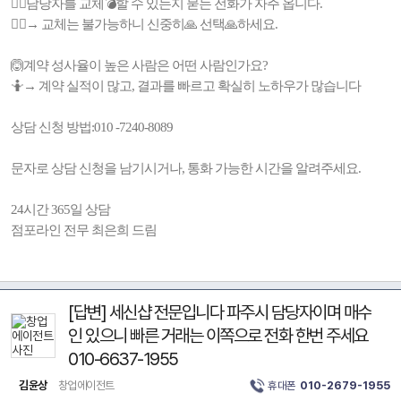
🧔‍♀️담당자를 교체💣할 수 있는지 묻는 전화가 자주 옵니다.
🤦‍♀️→ 교체는 불가능하니 신중히🙏 선택🙏하세요.
🙆계약 성사율이 높은 사람은 어떤 사람인가요?
🤷→ 계약 실적이 많고, 결과를 빠르고 확실히 노하우가 많습니다
상담 신청 방법:010 -7240-8089
문자로 상담 신청을 남기시거나, 통화 가능한 시간을 알려주세요.
24시간 365일 상담
점포라인 전무 최은희 드림
[답변] 세신샵 전문입니다 파주시 담당자이며 매수
인 있으니 빠른 거래는 이쪽으로 전화 한번 주세요
010-6637-1955
김윤상
창업에이전트
휴대폰
010-2679-1955