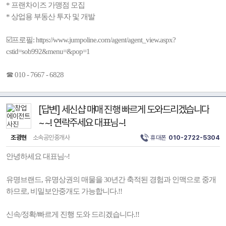
* 프랜차이즈 가맹점 모집
* 상업용 부동산 투자 및 개발
☑️프로필: https://www.jumpoline.com/agent/agent_view.aspx?
cstid=sob992&menu=&pop=1
☎ 010 - 7667 - 6828
[답변] 세신샵 매매 진행 빠르게 도와드리겠습니다
~~! 연락주세요 대표님~!
조광현
소속공인중개사
휴대폰
010-2722-5304
안녕하세요 대표님~!
유명브랜드, 유명상권의 매물을 30년간 축적된 경험과 인맥으로 중개
하므로, 비밀보안중개도 가능합니다.!!
신속/정확/빠르게 진행 도와 드리겠습니다.!!