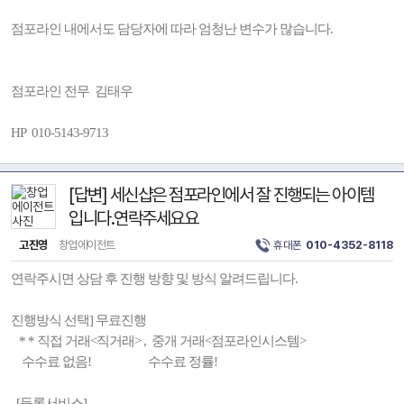
점포라인 내에서도 담당자에 따라 엄청난 변수가 많습니다.
점포라인 전무 김태우
HP 010-5143-9713
[답변] 세신샵은 점포라인에서 잘 진행되는 아이템
입니다.연락주세요요
고진영
창업에이전트
휴대폰
010-4352-8118
연락주시면 상담 후 진행 방향 및 방식 알려드립니다.
진행방식 선택] 무료진행
* * 직접 거래<직거래> , 중개 거래<점포라인시스템>
수수료 없음! 수수료 정률!
[등록서비스]