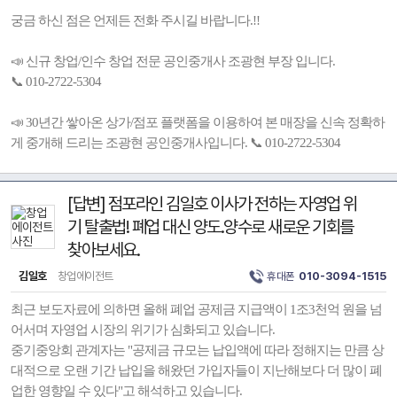
궁금 하신 점은 언제든 전화 주시길 바랍니다.!!
📣 신규 창업/인수 창업 전문 공인중개사 조광현 부장 입니다.
📞 010-2722-5304
📣 30년간 쌓아온 상가/점포 플랫폼을 이용하여 본 매장을 신속 정확하
게 중개해 드리는 조광현 공인중개사입니다. 📞 010-2722-5304
[답변] 점포라인 김일호 이사가 전하는 자영업 위
기 탈출법! 폐업 대신 양도.양수로 새로운 기회를
찾아보세요.
김일호
창업에이전트
휴대폰
010-3094-1515
최근 보도자료에 의하면 올해 폐업 공제금 지급액이 1조3천억 원을 넘
어서며 자영업 시장의 위기가 심화되고 있습니다.
중기중앙회 관계자는 "공제금 규모는 납입액에 따라 정해지는 만큼 상
대적으로 오랜 기간 납입을 해왔던 가입자들이 지난해보다 더 많이 폐
업한 영향일 수 있다"고 해석하고 있습니다.