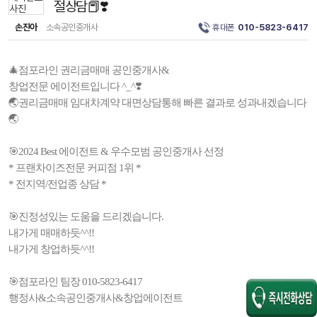
절상담📕❣️
손진아
소속공인중개사
휴대폰
010-5823-6417
🎄점포라인 권리금매매 공인중개사&
창업전문 에이전트입니다 ^_^❣️
🌏권리금매매 임대차계약 대면상담통해 빠른 결과로 성과내겠습니다
🌏
🎯2024 Best 에이전트 & 우수모범 공인중개사 선정
* 프랜차이즈전문 커피점 1위 *
* 전지역/전업종 상담 *
🎯진정성있는 도움을 드리겠습니다.
내가게 매매하듯^^!!
내가게 창업하듯^^!!
🎯점포라인 팀장 010-5823-6417
행정사&소속공인중개사&창업에이전트