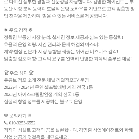
로 다져진 풍부한 경험과 전문성을 자랑합니다. 김명환 에이전트는 부
동산 시장 분석 능력과 효율적 운영 노하우를 기반으로 고객 맞춤형 창
업 전략을 제안하며, 믿을 수 있는 서비스를 제공합니다.
🌟 주요 강점 🌟
정확한 부동산 시장 분석: 철저한 정보 제공과 심도 있는 통찰력!
효율적 운영 역량: 시간 관리와 문제 해결의 마스터!
계약·협상 전문가: 시장 동향을 꿰뚫는 뛰어난 비즈니스 감각!
맞춤형 점포 매칭: 고객의 요구를 완벽히 반영한 최적의 솔루션 제공!
🏆 주요 성과 🏆
유튜브 점포 소개 전문 채널 리얼점포TV 운영
2022년 ~ 2024년 무인 셀프빨래방 계약 전국 1등
2023년 아이스크림할인점 계약 전국 1등
실질적 창업 정보를 제공하는 블로그 운영
💬 문의하기 💬
📞 010-3253-6552
정직과 성실로 고객의 꿈을 실현합니다. 김명환 창업에이전트와 함께
창업 성공의 첫걸음을 내딛으세요!