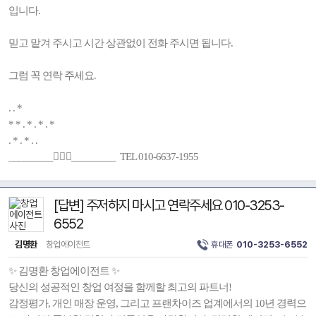
입니다.
믿고 맡겨 주시고 시간 상관없이 전화 주시면 됩니다.
그럼 꼭 연락 주세요.
. . *
* * . * . * . *
. * . * . .
_________🚶🏻‍♂️_________ TEL 010-6637-1955
[답변] 주저하지 마시고 연락주세요 010-3253-
6552
김명환
창업에이전트
휴대폰
010-3253-6552
✨ 김명환 창업에이전트 ✨
당신의 성공적인 창업 여정을 함께할 최고의 파트너!
감정평가, 개인 매장 운영, 그리고 프랜차이즈 업계에서의 10년 경력으