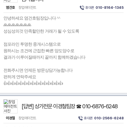
염건호
창업에이전트
휴대폰
010-8164-1345
안녕하세요 염건호팀장입니다 ^^
🙏🙏🙏🙏🙏🙏🙏
성심성의것 만족할만한 거래가 될 수 있도록
점포라인 투명한 중개시스템으로
원하시는 조건에 근접한 빠른 양도양수로
결과가 이루어질때까지 끝까지 함께하겠습니다
전화주시면 언제든 방문상담가능합니다
편하게 연락주세요
👍👍👍👍👍👍👍👍👍👍👍👍👍👍👍
[답변] 상가전문 이경철팀장 ☎ 010-6876-6248
이경철
창업에이전트
휴대폰
010-2566-6248