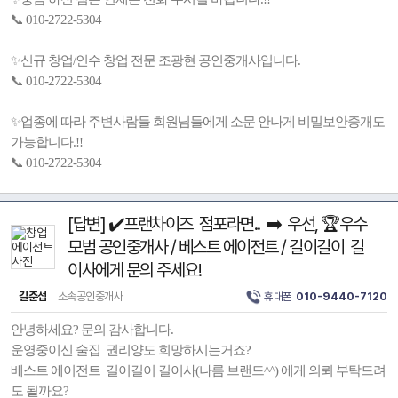
📞 010-2722-5304
✨신규 창업/인수 창업 전문 조광현 공인중개사입니다.
📞 010-2722-5304
✨업종에 따라 주변사람들 회원님들에게 소문 안나게 비밀보안중개도
가능합니다.!!
📞 010-2722-5304
[답변] ✔️프랜차이즈 점포라면.. ➡️ 우선, 🏆우수
모범 공인중개사 / 베스트 에이전트 / 길이길이 길
이사에게 문의 주세요!
길준섭
소속공인중개사
휴대폰
010-9440-7120
안녕하세요? 문의 감사합니다.
운영중이신 술집 권리양도 희망하시는거죠?
베스트 에이전트 길이길이 길이사(나름 브랜드^^) 에게 의뢰 부탁드려
도 될까요?