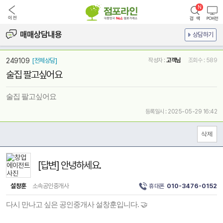
매매상담내용
상담하기
249109
[전체상담]
작성자 :
고객님
조회수 : 589
술집 팔고싶어요
술집 팔고싶어요
등록일시 : 2025-05-29 16:42
[답변] 안녕하세요.
설창훈
소속공인중개사
휴대폰
010-3476-0152
다시 만나고 싶은 공인중개사 설창훈입니다. 🤝