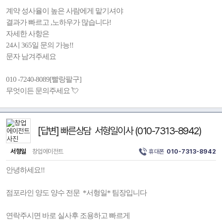
계약 성사율이 높은 사람에게 맡기셔야
결과가 빠르고 ,노하우가 많습니다!
자세한 사항은
24시 365일 문의 가능!!
문자 남겨주세요
010 -7240-8089[빨랑팔구]
무엇이든 문의주세요 💘
[답변] 빠른상담 서형일이사 (010-7313-8942)
서형일
창업에이전트
휴대폰
010-7313-8942
안녕하세요!!
점포라인 양도 양수 전문 *서형일* 팀장입니다
연락주시면 바로 실사후 조용하고 빠르게