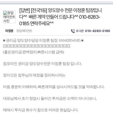
[답변] [전국1등] 양도양수 전문 이정훈 팀장입니
다^^ 빠른 계약 만들어 드립니다^^ 010-8283-
0185 연락주세요^^
이정훈
창업에이전트
휴대폰
010-8283-0185
■ 권리금 양도양수담당 이정훈 팀장 010-8283-0185 ■
💥💥💥💥💥💥💥💥💥💥💥💥💥💥💥💥💥💥💥
(좋은권리금,완벽정리,빠른시스템 급매)
점포라인 권리금 양도양수전문 이정훈 팀장 입니다.
정이깃든 점주님의 매장을 정리하시려는
마음 충분히 이해하며, 빠른계약을 성사시켜드릴 것을 약속합니다.
대표님께서 초기 창업시 들어간 투자금은 소액이 아니다보니,
매매시 투자금 회수가 참으로 어려운 현실입니다.