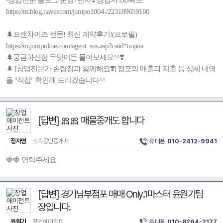
-창업전문 블로그 운영7년차❣️ 창업자 DB확보
https://m.blog.naver.com/jumpo1004-/223189659180
🌲프랜차이즈 전문! 최신 계약후기!(프로필)
https://m.jumpoline.com/agent_sns.asp?cstid=oojina
🌲궁금하신점 무엇이든 물어보세요^^❣️
🌲 [창업전문가 손팀장과 함께해요❣️] 점포의 매출과 지출 등 상세 내역
을 "직접" 확인해 드리겠습니다^^
[답변] 🎀🎀 매물중개도 합니다
정자영
소속공인중개사
휴대폰
010-2412-9941
🍓🍓 연락주세요
[답변] 경기남부점포 매매 Only.1마스터 윤원기팀
장입니다.
윤원기
창업에이전트
휴대폰
010-8264-2177