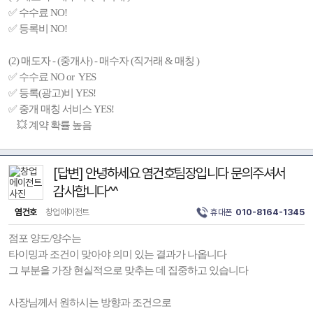
✅ 수수료 NO!
✅ 등록비 NO!
(2) 매도자 - (중개사) - 매수자 (직거래 & 매칭 )
✅ 수수료 NO or YES
✅ 등록(광고)비 YES!
✅ 중개 매칭 서비스 YES!
💥 계약 확률 높음
[답변] 안녕하세요 염건호팀장입니다 문의주셔서
감사합니다^^
염건호
창업에이전트
휴대폰
010-8164-1345
점포 양도/양수는
타이밍과 조건이 맞아야 의미 있는 결과가 나옵니다
그 부분을 가장 현실적으로 맞추는 데 집중하고 있습니다
사장님께서 원하시는 방향과 조건으로