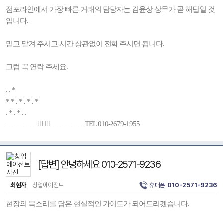
점포라인에서 가장 빠른 거래의 담당자는 김윤상 상무가 곧 해답일 것
입니다.
믿고 맡겨 주시고 시간 상관없이 전화 주시면 됩니다.
그럼 꼭 연락 주세요.
. . *
* * . * . * . *
. * . * . .
_________🚶🏻‍♂️_________ TEL 010-2679-1955
[답변] 안녕하세요 010-2571-9236
최현자
창업에이전트
휴대폰
010-2571-9236
현장의 목소리를 담은 현실적인 가이드가 되어드리겠습니다.