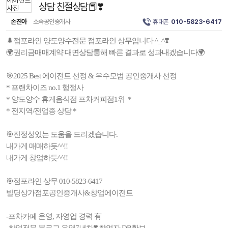
상담 친절상담📕❣️
손진아
소속공인중개사
휴대폰
010-5823-6417
🌲점포라인 양도양수전문 점포라인 상무입니다 ^_^❣️
🌍권리금매매계약 대면상담통해 빠른 결과로 성과내겠습니다🌍
🎯2025 Best 에이전트 선정 & 우수모범 공인중개사 선정
* 프랜차이즈 no.1 행정사
* 양도양수 휴게음식점 프차커피점1위 *
* 전지역/전업종 상담 *
🎯진정성있는 도움을 드리겠습니다.
내가게 매매하듯^^!!
내가게 창업하듯^^!!
🎯점포라인 상무 010-5823-6417
빌딩상가점포공인중개사&창업에이전트
-프차카페 운영, 자영업 경력 有