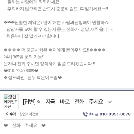
잘하는 사람에게 의뢰하세요.
후회하지 않으려면 반드시 충분히 검토 후 맡기세요~~!!
☘️☘️☘️원활한 계약은? 많이 해본 사람과진행해야 원활하죠
담당자를 교체 할 수 있는지 묻는 전화가 정말 자주 옵니다.
처음부터 잘 맡기셔야 합니다!.
🍀🍀🍀🍀 더 궁금사항은 🍀저에게 문의주세요!!🍀🍀🍀🍀
24시 365일 문의 가능!!
문자나 전화 주시면 정직하게 말씀 드리겠습니다 !!
❤️010 -7240-8089❤️
🍀점포라인 전무 최은이드림❤️
[답변] ⭐ 지금 바로 전화 주세요 ⭐
이수아
창업에이전트
휴대폰
010-9991-0078
❤️ 전화 주세요 ❤️