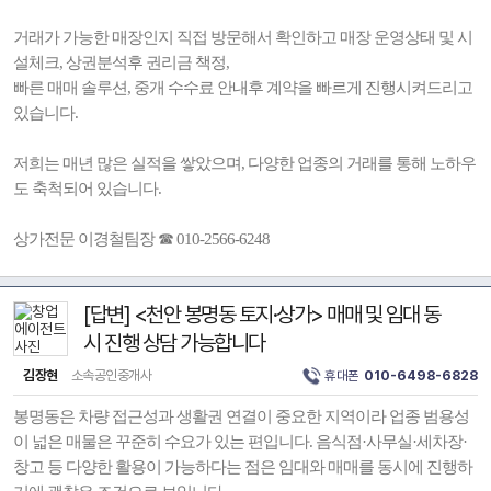
거래가 가능한 매장인지 직접 방문해서 확인하고 매장 운영상태 및 시
설체크, 상권분석후 권리금 책정,
빠른 매매 솔루션, 중개 수수료 안내후 계약을 빠르게 진행시켜드리고
있습니다.
저희는 매년 많은 실적을 쌓았으며, 다양한 업종의 거래를 통해 노하우
도 축척되어 있습니다.
상가전문 이경철팀장 ☎ 010-2566-6248
[답변] <천안 봉명동 토지·상가> 매매 및 임대 동
시 진행 상담 가능합니다
김장현
소속공인중개사
휴대폰
010-6498-6828
봉명동은 차량 접근성과 생활권 연결이 중요한 지역이라 업종 범용성
이 넓은 매물은 꾸준히 수요가 있는 편입니다. 음식점·사무실·세차장·
창고 등 다양한 활용이 가능하다는 점은 임대와 매매를 동시에 진행하