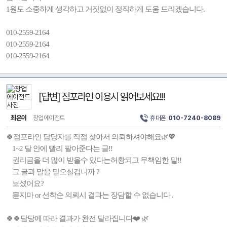
1원도 소중하게 생각하고 거짓없이 정직하게 도움 드리겠습니다.
010-2559-2164
010-2559-2164
010-2559-2164
[답변] 점포라인 이용시 읽어보세요!!!
최은이
창업에이전트
휴대폰
010-7240-8089
🍀점포라인 담당자를 직접 찾아서 의뢰하셔야해요🌿💖
1~2 달 안에 빨리 팔아준다는 글!!
권리금을 더 많이 받을수 있다는허황되고 무책임한 말!!
그 글과 말을 믿으실겁니까 ?
보셨어요?
묻지마 or 선착순 의뢰시 결과는 장담할 수 없습니다 .
🍀🍀담당에 따라 결과가 완전 달라집니다❤️ 🌿