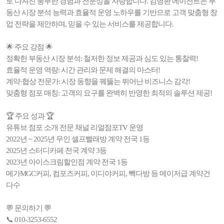
로 다져진 풍부한 경험과 전문성을 자랑합니다. 김명환 에이전트는 부
동산 시장 분석 능력과 효율적 운영 노하우를 기반으로 고객 맞춤형 창
업 전략을 제안하며, 믿을 수 있는 서비스를 제공합니다.
🌟 주요 강점 🌟
정확한 부동산 시장 분석: 철저한 정보 제공과 심도 있는 통찰력!
효율적 운영 역량: 시간 관리와 문제 해결의 마스터!
계약·협상 전문가: 시장 동향을 꿰뚫는 뛰어난 비즈니스 감각!
맞춤형 점포 매칭: 고객의 요구를 완벽히 반영한 최적의 솔루션 제공!
🏆 주요 성과 🏆
유튜브 점포 소개 전문 채널 리얼점포TV 운영
2022년 ~ 2025년 무인 셀프빨래방 계약 전국 1등
2025년 스터디카페 전국 계약 3등
2023년 아이스크림할인점 계약 전국 1등
메가MGC커피, 컴포즈커피, 이디야커피, 빽다방 등 메이저급 계약건
다수
💬 문의하기 💬
📞 010-3253-6552