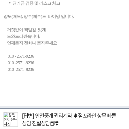
* 권리금 검증 및 리스크 체크
양도(매도), 양수(매수)도 타이밍 입니다.
거짓없이 책임감 있게
도와드리겠습니다.
언제든지 전화나 문자주세요.
010 - 2571-9236
010 -2571 -9236
010- 2571 -9236
[답변] 안전중개 권리계약 🌲점포라인 상무 빠른
상담 친절상담📕❣️