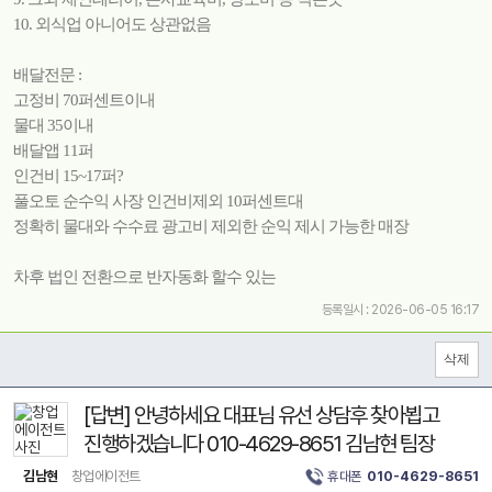
10. 외식업 아니어도 상관없음
배달전문 :
고정비 70퍼센트이내
물대 35이내
배달앱 11퍼
인건비 15~17퍼?
풀오토 순수익 사장 인건비제외 10퍼센트대
정확히 물대와 수수료 광고비 제외한 순익 제시 가능한 매장
차후 법인 전환으로 반자동화 할수 있는
등록일시 : 2026-06-05 16:17
[답변] 안녕하세요 대표님 유선 상담후 찾아뵙고
진행하겠습니다 010-4629-8651 김남현 팀장
김남현
창업에이전트
휴대폰
010-4629-8651