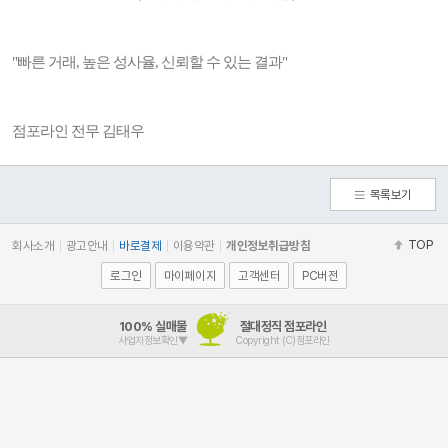
"빠른 거래, 높은 성사율, 신뢰할 수 있는 결과"
점포라인 전무 김태우
목록보기
TOP
회사소개
광고안내
바로결제
이용약관
개인정보취급방침
로그인
마이페이지
고객센터
PC버전
100% 실매물
절대정직 점포라인
사업자정보확인▼
Copyright (C)점포라인