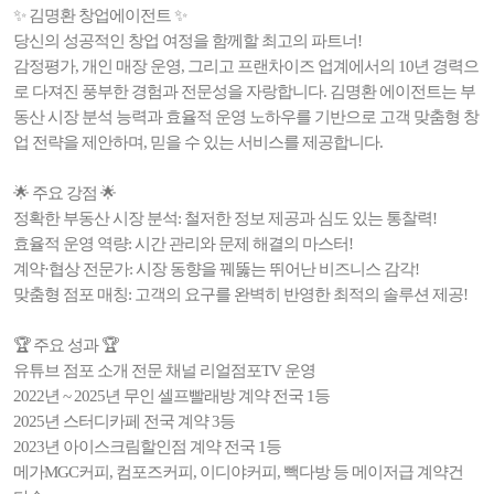
✨ 김명환 창업에이전트 ✨
당신의 성공적인 창업 여정을 함께할 최고의 파트너!
감정평가, 개인 매장 운영, 그리고 프랜차이즈 업계에서의 10년 경력으
로 다져진 풍부한 경험과 전문성을 자랑합니다. 김명환 에이전트는 부
동산 시장 분석 능력과 효율적 운영 노하우를 기반으로 고객 맞춤형 창
업 전략을 제안하며, 믿을 수 있는 서비스를 제공합니다.
🌟 주요 강점 🌟
정확한 부동산 시장 분석: 철저한 정보 제공과 심도 있는 통찰력!
효율적 운영 역량: 시간 관리와 문제 해결의 마스터!
계약·협상 전문가: 시장 동향을 꿰뚫는 뛰어난 비즈니스 감각!
맞춤형 점포 매칭: 고객의 요구를 완벽히 반영한 최적의 솔루션 제공!
🏆 주요 성과 🏆
유튜브 점포 소개 전문 채널 리얼점포TV 운영
2022년 ~ 2025년 무인 셀프빨래방 계약 전국 1등
2025년 스터디카페 전국 계약 3등
2023년 아이스크림할인점 계약 전국 1등
메가MGC커피, 컴포즈커피, 이디야커피, 빽다방 등 메이저급 계약건