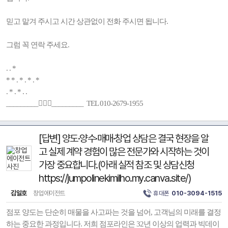
믿고 맡겨 주시고 시간 상관없이 전화 주시면 됩니다.
그럼 꼭 연락 주세요.
. . *
* * . * . * . *
. * . * . .
_________🚶🏻‍♂️_________ TEL 010-2679-1955
[답변] 양도·양수·매매·창업 상담은 결국 현장을 알
고 실제 계약 경험이 많은 전문가와 시작하는 것이
가장 중요합니다.(아래 실적 참조 및 상담신청
https://jumpolinekimilho.my.canva.site/)
김일호
창업에이전트
휴대폰
010-3094-1515
점포 양도는 단순히 매물을 사고파는 것을 넘어, 고객님의 미래를 결정
하는 중요한 과정입니다. 저희 점포라인은 32년 이상의 업력과 빅데이