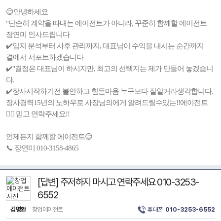
😊안녕하세요
"단순히 계약을 따내는 에이전트가 아니라, 꾸준히 함께할 에이전트
장연미 인사드립니다
✔️입지 분석부터 사후 관리까지, 대표님이 수익을 내시는 순간까지
곁에서 서포트하겠습니다
✔️"결정은 대표님이 하시지만, 최고의 선택지는 제가 만들어 놓겠습니
다.
✔️장사시작하기전 불안하고 힘든마음 누구보다 잘알거라생각합니다.
장사경력15년의 노하우로 사장님의에게 알려드릴수있는!!에이전트
🙋‍♀️ 믿고 연락주세요!!
언제든지 함께할 에이전트😊
📞 장연미 010-3158-4865
[답변] 주저하지 마시고 연락주세요 010-3253-
6552
김명환
창업에이전트
휴대폰
010-3253-6552