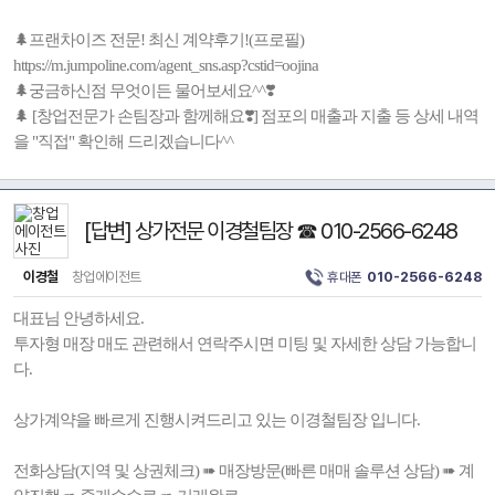
🌲프랜차이즈 전문! 최신 계약후기!(프로필)
https://m.jumpoline.com/agent_sns.asp?cstid=oojina
🌲궁금하신점 무엇이든 물어보세요^^❣️
🌲 [창업전문가 손팀장과 함께해요❣️] 점포의 매출과 지출 등 상세 내역
을 "직접" 확인해 드리겠습니다^^
[답변] 상가전문 이경철팀장 ☎ 010-2566-6248
이경철
창업에이전트
휴대폰
010-2566-6248
대표님 안녕하세요.
투자형 매장 매도 관련해서 연락주시면 미팅 및 자세한 상담 가능합니
다.
상가계약을 빠르게 진행시켜드리고 있는 이경철팀장 입니다.
전화상담(지역 및 상권체크) ➠ 매장방문(빠른 매매 솔루션 상담) ➠ 계