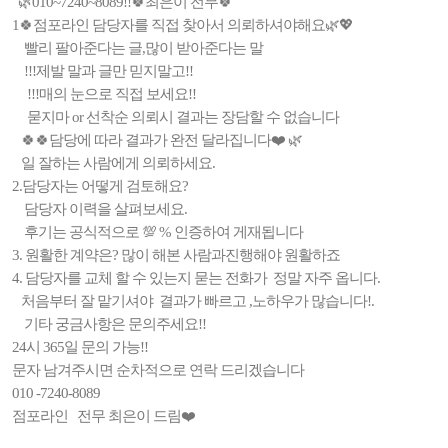
🌿010~7240~8089!!🍀최은이 전무🍀
1🍀점포라인 담당자를 직접 찾아서 의뢰하셔야해요🌿💖
빨리 팔아준다는 글,많이 받아준다는 말
!!!제발 말과 글만 믿지말고!!
!!!매의 눈으로 직접 보세요!!
묻지마 or 선착순 의뢰시 결과는 장담할 수 없습니다
🍀🍀담당에 따라 결과가 완전 달라집니다❤️ 🌿
일 잘하는 사람에게 의뢰하세요.
2.담당자는 어떻게 검토해요?
담당자 이력을 살펴보세요.
후기는 공식적으로 💯 % 인증하여 게재됩니다
3. 원활한 계약은? 많이 해본 사람과진행해야 원활하죠
4. 담당자를 교체 할 수 있는지 묻는 전화가 정말 자주 옵니다.
처음부터 잘 맡기셔야 결과가 빠르고 ,노하우가 많습니다!.
기타 궁금사항은 문의주세요!!
24시 365일 문의 가능!!
문자 남겨주시면 순차적으로 연락 드리겠습니다
010 -7240-8089
점포라인 전무 최은이 드림❤️