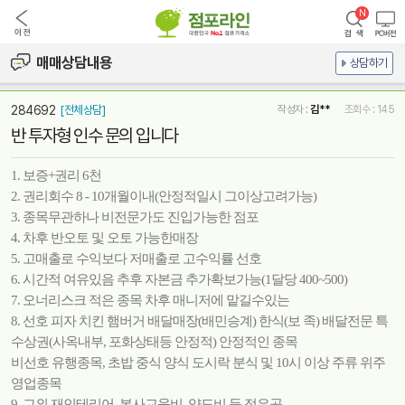
매매상담내용
상담하기
284692
[전체상담]
작성자 :
김**
조회수 : 145
반 투자형 인수 문의 입니다
1. 보증+권리 6천
2. 권리회수 8 - 10개월이내(안정적일시 그이상고려가능)
3. 종목무관하나 비전문가도 진입가능한 점포
4. 차후 반오토 및 오토 가능한매장
5. 고매출로 수익보다 저매출로 고수익률 선호
6. 시간적 여유있음 추후 자본금 추가확보가능(1달당 400~500)
7. 오너리스크 적은 종목 차후 매니저에 맡길수있는
8. 선호 피자 치킨 햄버거 배달매장(배민승계) 한식(보 족) 배달전문 특
수상권(사옥내부, 포화상태등 안정적) 안정적인 종목
비선호 유행종목, 초밥 중식 양식 도시락 분식 및 10시 이상 주류 위주
영업종목
9. 그외 재인테리어, 본사교육비, 양도비 등 적은곳