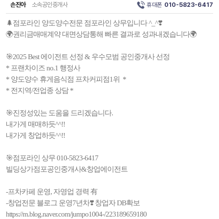
손진아
소속공인중개사
휴대폰
010-5823-6417
🌲점포라인 양도양수전문 점포라인 상무입니다 ^_^❣️
🌍권리금매매계약 대면상담통해 빠른 결과로 성과내겠습니다🌍
🎯2025 Best 에이전트 선정 & 우수모범 공인중개사 선정
* 프랜차이즈 no.1 행정사
* 양도양수 휴게음식점 프차커피점1위 *
* 전지역/전업종 상담 *
🎯진정성있는 도움을 드리겠습니다.
내가게 매매하듯^^!!
내가게 창업하듯^^!!
🎯점포라인 상무 010-5823-6417
빌딩상가점포공인중개사&창업에이전트
-프차카페 운영, 자영업 경력 有
-창업전문 블로그 운영7년차❣️ 창업자 DB확보
https://m.blog.naver.com/jumpo1004-/223189659180