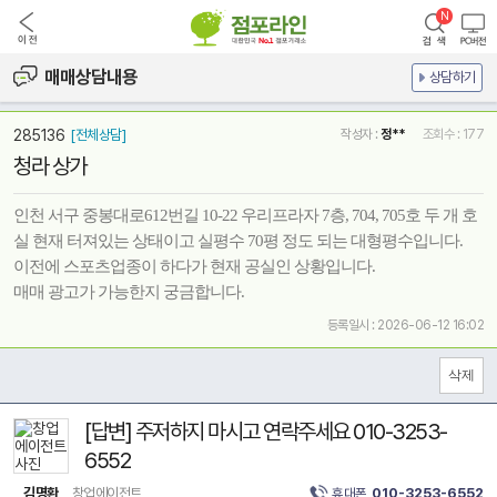
매매상담내용
상담하기
285136
[전체상담]
작성자 :
정**
조회수 : 177
청라 상가
인천 서구 중봉대로612번길 10-22 우리프라자 7층, 704, 705호 두 개 호
실 현재 터져있는 상태이고 실평수 70평 정도 되는 대형평수입니다.
이전에 스포츠업종이 하다가 현재 공실인 상황입니다.
매매 광고가 가능한지 궁금합니다.
등록일시 : 2026-06-12 16:02
[답변] 주저하지 마시고 연락주세요 010-3253-
6552
김명환
창업에이전트
휴대폰
010-3253-6552