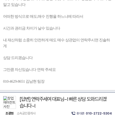
알고 있습니다
어떠한 방식으로 매도,매수 진행을 하느냐에 따라서
시간과 권리금 차이가 날수 있습니다
내 재산처럼 소중히 안전하게 매도 매수 상관없이 연락주시면 진솔하
게
상담 드리겠습니다
그만큼 자신있습니다 연락 주세요
010-4629-8651 김남현 팀장
[답변] 연락주세여 대표님~! 빠른 상담 도와드리겠
습니다~!
조광현
소속공인중개사
휴대폰
010-2722-5304