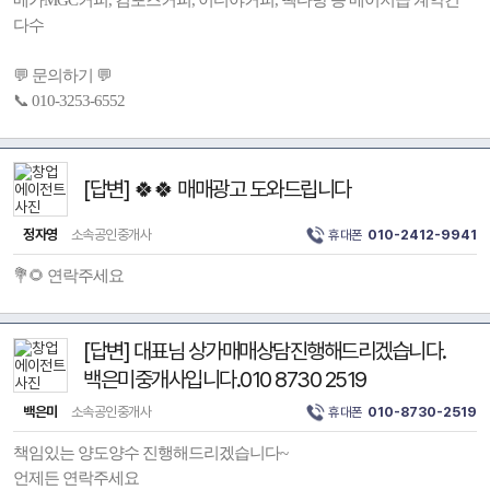
메가MGC커피, 컴포즈커피, 이디야커피, 빽다방 등 메이저급 계약건
다수
💬 문의하기 💬
📞 010-3253-6552
[답변] 🍀🍀 매매광고 도와드립니다
정자영
소속공인중개사
휴대폰
010-2412-9941
💐🌻 연락주세요
[답변] 대표님 상가매매상담진행해드리겠습니다.
백은미중개사입니다.010 8730 2519
백은미
소속공인중개사
휴대폰
010-8730-2519
책임있는 양도양수 진행해드리겠습니다~
언제든 연락주세요