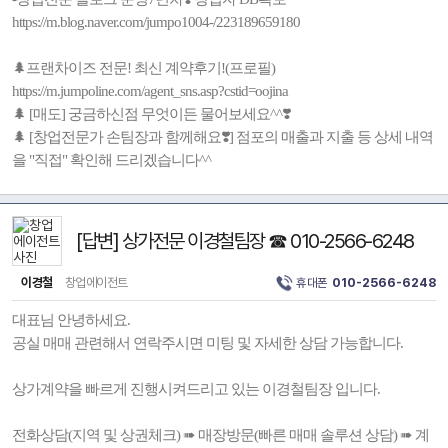
https://m.blog.naver.com/jumpo1004-/223189659180
🌲프랜차이즈 전문! 최신 계약후기!(프로필)
https://m.jumpoline.com/agent_sns.asp?cstid=oojina
🌲 [매도] 궁금하신점 무엇이든 물어보세요^^❣️
🌲 [창업전문가 손팀장과 함께해요❣️] 점포의 매출과 지출 등 상세 내역
을 "직접" 확인해 드리겠습니다^^
[답변] 상가전문 이경철팀장 ☎ 010-2566-6248
이경철
창업에이전트
휴대폰
010-2566-6248
대표님 안녕하세요.
공실 매매 관련해서 연락주시면 미팅 및 자세한 상담 가능합니다.
상가계약을 빠르게 진행시켜드리고 있는 이경철팀장 입니다.
전화상담(지역 및 상권체크) ➠ 매장방문(빠른 매매 솔루션 상담) ➠ 계