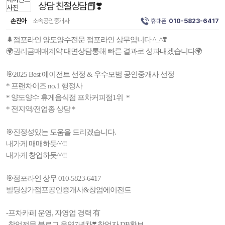
상담 친절상담📕❣️
손진아
소속공인중개사
휴대폰
010-5823-6417
🌲점포라인 양도양수전문 점포라인 상무입니다 ^_^❣️
🌍권리금매매계약 대면상담통해 빠른 결과로 성과내겠습니다🌍
🎯2025 Best 에이전트 선정 & 우수모범 공인중개사 선정
* 프랜차이즈 no.1 행정사
* 양도양수 휴게음식점 프차커피점1위 *
* 전지역/전업종 상담 *
🎯진정성있는 도움을 드리겠습니다.
내가게 매매하듯^^!!
내가게 창업하듯^^!!
🎯점포라인 상무 010-5823-6417
빌딩상가점포공인중개사&창업에이전트
-프차카페 운영, 자영업 경력 有
-창업전문 블로그 운영7년차❣️ 창업자 DB확보