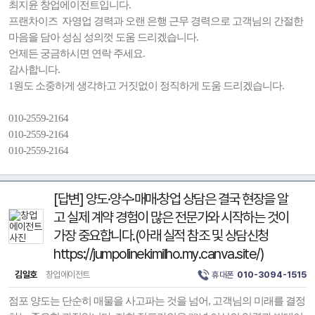
최지윤 창업에이전트입니다.
프랜차이즈 자영업 경력과 오랜 은행 근무 경력으로 고객님의 간절한
마음을 담아 성심 성의껏 도움 드리겠습니다.
언제든 궁금하시면 연락 주세요.
감사합니다.
1원도 소중하게 생각하고 거짓없이 정직하게 도움 드리겠습니다.
010-2559-2164
010-2559-2164
010-2559-2164
[답변] 양도·양수·매매·창업 상담은 결국 현장을 알
고 실제 계약 경험이 많은 전문가와 시작하는 것이
가장 중요합니다.(아래 실적 참조 및 상담신청
https://jumpolinekimilho.my.canva.site/)
김일호
창업에이전트
휴대폰
010-3094-1515
점포 양도는 단순히 매물을 사고파는 것을 넘어, 고객님의 미래를 결정