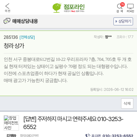
매매상담내용
상담하기
285136
[전체상담]
작성자 :
정**
조회수 : 177
청라 상가
인천 서구 중봉대로612번길 10-22 우리프라자 7층, 704, 705호 두 개 호
실 현재 터져있는 상태이고 실평수 70평 정도 되는 대형평수입니다.
이전에 스포츠업종이 하다가 현재 공실인 상황입니다.
매매 광고가 가능한지 궁금합니다.
등록일시 : 2026-06-12 16:02
[답변] 주저하지 마시고 연락주세요 010-3253-
6552
김명환
창업에이전트
휴대폰
010-3253-6552