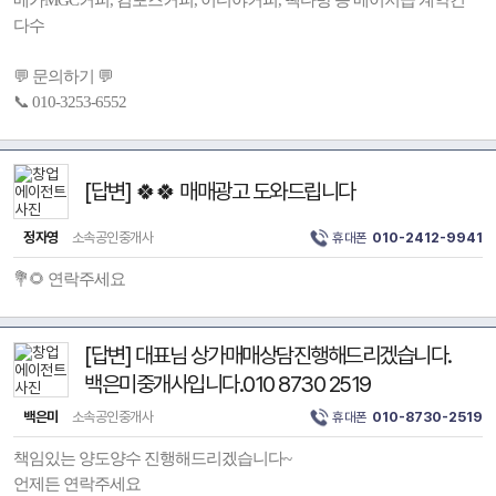
메가MGC커피, 컴포즈커피, 이디야커피, 빽다방 등 메이저급 계약건
다수
💬 문의하기 💬
📞 010-3253-6552
[답변] 🍀🍀 매매광고 도와드립니다
정자영
소속공인중개사
휴대폰
010-2412-9941
💐🌻 연락주세요
[답변] 대표님 상가매매상담진행해드리겠습니다.
백은미중개사입니다.010 8730 2519
백은미
소속공인중개사
휴대폰
010-8730-2519
책임있는 양도양수 진행해드리겠습니다~
언제든 연락주세요