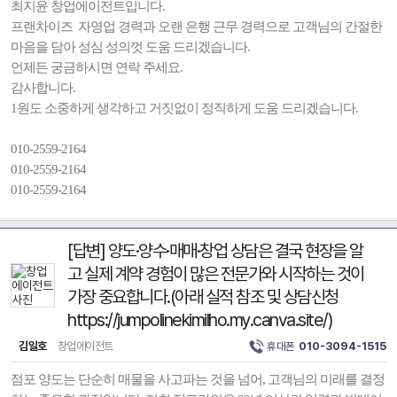
최지윤 창업에이전트입니다.
프랜차이즈 자영업 경력과 오랜 은행 근무 경력으로 고객님의 간절한
마음을 담아 성심 성의껏 도움 드리겠습니다.
언제든 궁금하시면 연락 주세요.
감사합니다.
1원도 소중하게 생각하고 거짓없이 정직하게 도움 드리겠습니다.
010-2559-2164
010-2559-2164
010-2559-2164
[답변] 양도·양수·매매·창업 상담은 결국 현장을 알
고 실제 계약 경험이 많은 전문가와 시작하는 것이
가장 중요합니다.(아래 실적 참조 및 상담신청
https://jumpolinekimilho.my.canva.site/)
김일호
창업에이전트
휴대폰
010-3094-1515
점포 양도는 단순히 매물을 사고파는 것을 넘어, 고객님의 미래를 결정