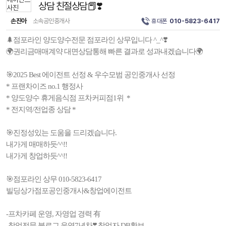
상담 친절상담📕❣️
손진아
소속공인중개사
휴대폰
010-5823-6417
🌲점포라인 양도양수전문 점포라인 상무입니다 ^_^❣️
🌍권리금매매계약 대면상담통해 빠른 결과로 성과내겠습니다🌍
🎯2025 Best 에이전트 선정 & 우수모범 공인중개사 선정
* 프랜차이즈 no.1 행정사
* 양도양수 휴게음식점 프차커피점1위 *
* 전지역/전업종 상담 *
🎯진정성있는 도움을 드리겠습니다.
내가게 매매하듯^^!!
내가게 창업하듯^^!!
🎯점포라인 상무 010-5823-6417
빌딩상가점포공인중개사&창업에이전트
-프차카페 운영, 자영업 경력 有
-창업전문 블로그 운영7년차❣️ 창업자 DB확보