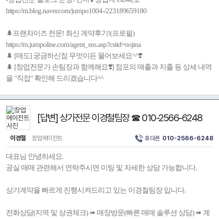
https://m.blog.naver.com/jumpo1004-/223189659180
🌲프랜차이즈 전문! 최신 계약후기!(프로필)
https://m.jumpoline.com/agent_sns.asp?cstid=oojina
🌲 [매도] 궁금하신점 무엇이든 물어보세요^^❣️
🌲 [창업전문가 손팀장과 함께해요❣️] 점포의 매출과 지출 등 상세 내역
을 "직접" 확인해 드리겠습니다^^
[답변] 상가전문 이경철팀장 ☎ 010-2566-6248
이경철
창업에이전트
휴대폰
010-2566-6248
대표님 안녕하세요.
공실 매매 관련해서 연락주시면 미팅 및 자세한 상담 가능합니다.
상가계약을 빠르게 진행시켜드리고 있는 이경철팀장 입니다.
전화상담(지역 및 상권체크) ➠ 매장방문(빠른 매매 솔루션 상담) ➠ 계