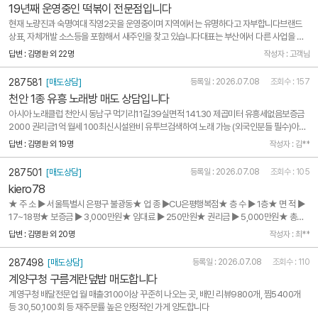
19년째 운영중인 떡볶이 전문점입니다
현재 노량진과 숙명여대 직영2곳을 운영중이며 지역에서는 유명하다고 자부합니다브랜드
상표, 자체개발 소스등을 포함해서 새주인을 찾고 있습니다대표는 부산에서 다른 사업을 하
고 있어서 관리어력이 안되고 직원들도 19년 함께 했으나 암환자, 지병등 직원들도 노후화가
답변 : 김명환 외 22명
작성자 : 고객님
되어서 퇴사를 원합니다. 새로운 주인분이 잘 인수받으시고 젊은 사람들로 구성해서 발전시
켜주길 ..
287581
[매도상담]
등록일 : 2026.07.08
조회수 : 157
천안 1종 유흥 노래방 매도 상담입니다
아시아 노래클럽 천안시 동남구 먹기리11길39실면적 141.30 제곱미터 유흥세없음보증금
2000 권리금1억 월세 100최신시설완비 유투브검색하여 노래 가능 (외국인분들 필수)아자
노래클럽 동남구 신부2길27. 실면적118.50제곱미터 영업허가1종 유흥주점 윌세150. 보증
답변 : 김명환 외 19명
작성자 : 김**
금1000. 권리금 8000둘다 룸 4개입니다 노래클럽 두개 매도 빠르게 하고싶습니다
287501
[매도상담]
등록일 : 2026.07.08
조회수 : 105
kiero78
★ 주 소 ▶ 서울특별시 은평구 불광동★ 업 종 ▶CU은평행복점★ 층 수 ▶ 1층★ 면 적 ▶
17~18평★ 보증금 ▶ 3,000만원★ 임대료 ▶ 250만원★ 권리금 ▶ 5,000만원★ 총금
액 ▶ 8,000만원★ 양도사유 ▶풀오토 운영 및 집과 거리가 너무 멀어서 ★ 매출내역 & 지
답변 : 김명환 외 20명
작성자 : 최**
출내역 ▶ 일매출액 : 24년 평균246만원/ 25년/26년 평균 약 200만담배구성비 :
40~45%배분 : 76.5대 23.5★ ..
287498
[매도상담]
등록일 : 2026.07.08
조회수 : 110
계양구청 구름계란덮밥 매도합니다
계영구청 배달전문업 월 매출3100이상 꾸준히 나오는 곳, 배민 리뷰9800개, 찜5400개
등 30,50,100회 등 재주문률 높은 안정적인 가게 양도합니다