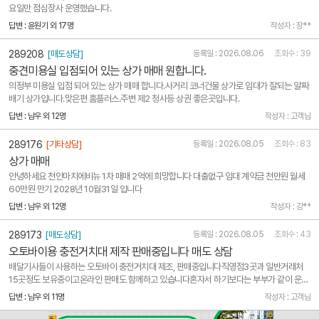
요일만 점심장사 운영했습니다.
답변 : 윤원기 외 17명
작성자 : 장**
289208
[매도상담]
등록일 : 2026.08.06
조회수 : 39
중견미용실 입점되어 있는 상가 매매 원합니다.
의정부 미용실 입점 되어 있는 상가 매매 합니다.사거리 코너건물 상가로 임대가 잘되는 알짜
배기 상가입니다.맞은편 홈플러스.주변 제2 청사등 상권 좋은곳입니다.
답변 : 남우 외 12명
작성자 : 고객님
289176
[기타상담]
등록일 : 2026.08.05
조회수 : 83
상가 매매
안녕하세요 천안마치에비뉴 1차 매매 2억에 희망합니다 대출없구 임대 계약금 천만원 월세
60만원 만기 2028년 10월31일 입니다
답변 : 남우 외 12명
작성자 : 강**
289173
[매도상담]
등록일 : 2026.08.05
조회수 : 43
오토바이용 충전거치대 제작 판매중입니다 매도 상담
배달기사들이 사용하는 오토바이 충전거치대 제조, 판매중입니다직영점3곳과 일반거래처
15곳정도 보유중이고온라인 판매도 함께하고 있습니다혼자서 하기보다는 부부가 같이 운영
하는게 좋을것 같구요현재 가게는 다른 용도로 사용할거라 부동산 거래는 하지 않습니다오프
답변 : 남우 외 11명
작성자 : 고객님
라인을 하지 않고있는데 오프라인까지 병행하면 수입은 조금더 올라갈듯 합니다작년도 매출
1억 가까이 ..