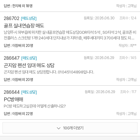
증금 / 월세2000 / 120또는 1000 / 130 (첫 3개월 월100)시설 및 특징* 강의실 여러 개 구
답변 : 한지혜 외 18명
작성자 : 고객님
성 * 학원 집기 일부 포함 * 바로 학원 운영 가능한 상태 (권리금 없음)* 학원 밀집 상권 ..
286702
[매도상담]
등록일 : 2026.06.30
조회수 : 124
골프 실내연습장 매도
남양주시 와부읍에 위치한 실내골프연습장 매도상담GDR타석 5석 , SG타석 2석, 골프존 비
전플러스 스크린방 1개1240세대 단지내상가 지하1층, 배후세대까지 3700세대 정도 되고
요전용면적은 약363제곱미터 정도 됩니다.시설과 사업자 포함한 상가의 포괄양도양수를 원
답변 : 이창배 외 20명
작성자 : 최**
합니다.매매 대금은 5억원 입니다.문의 010-5511-9000
286647
[매도상담]
등록일 : 2026.06.29
조회수 : 145
곤지암 펜션 임대 매도 상담
곤지암 펜션 임대 매도 상담원합니다. 01045104898입니다.
답변 : 이창배 외 20명
작성자 : 고객님
286644
[매도상담]
등록일 : 2026.06.29
조회수 : 117
PC방매매
PC방 매도하고싶은데 어떻게 산출하나요?
답변 : 이창배 외 22명
작성자 : 고객님
100개 더보기