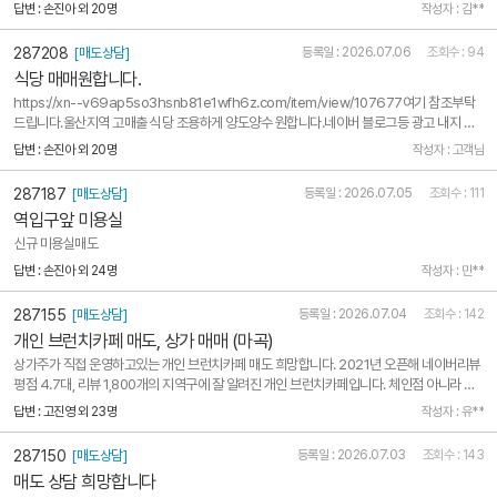
답변 : 손진아 외 20명
작성자 : 김**
287208
[매도상담]
등록일 : 2026.07.06
조회수 : 94
식당 매매원합니다.
https://xn--v69ap5so3hsnb81e1wfh6z.com/item/view/107677여기 참조부탁
드립니다.울산지역 고매출 식당 조용하게 양도양수 원합니다.네이버 블로그등 광고 내지 않
는 조건입니다.권리금 32000 받아주시면 복비 1천만원 깔끔하게 입금드립니다.부동산, 건
답변 : 손진아 외 20명
작성자 : 고객님
축 겸하고 있어 복비 네고없이 시원하게 드립니다.경남 양산 울산 부산쪽 담당자분 손님 있으
시면 연락 부탁드립니다.연락..
287187
[매도상담]
등록일 : 2026.07.05
조회수 : 111
역입구앞 미용실
신규 미용실매도
답변 : 손진아 외 24명
작성자 : 민**
287155
[매도상담]
등록일 : 2026.07.04
조회수 : 142
개인 브런치카페 매도, 상가 매매 (마곡)
상가주가 직접 운영하고있는 개인 브런치카페 매도 희망합니다. 2021년 오픈해 네이버리뷰
평점 4.7대, 리뷰 1,800개의 지역구에 잘 알려진 개인 브런치카페입니다. 체인점 아니라 가
맹수수료 등이 없고, 좋은 조건에 인수해가시는 분께는 레시피를 포함한 브랜드와 기본 기물
답변 : 고진영 외 23명
작성자 : 유**
들까지 함께 전수창업 도와드릴 수 있습니다.부모님께서 은퇴 후 운영하시던 매장을 마무리
하고 해..
287150
[매도상담]
등록일 : 2026.07.03
조회수 : 143
매도 상담 희망합니다