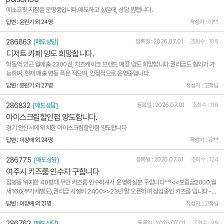
에소코핏 지점을 운영중입니다.매도하고 싶은데, 상담 원햅니다.
답변 : 윤원기 외 24명
작성자 : 이**
286863
[매도상담]
등록일 : 2026.07.01
조회수 : 105
디저트 카페 양도 희망합니다.
학동역 인근 월매출 2300선, 치즈케이크 브랜드 매장 양도 희망합니다.권리금도 협의가 가
능하며, 현재 매출 변동 폭은 적으며, 안정적으로 운영중입니다.
답변 : 윤원기 외 27명
작성자 : 고객님
286832
[매도상담]
등록일 : 2026.07.01
조회수 : 116
아이스크림할인점 양도합니다.
경기 안산시에 위치한 아이스크림할인점 양도합니다
답변 : 이창배 외 24명
작성자 : 유**
286775
[매도상담]
등록일 : 2026.07.01
조회수 : 124
여주시 키즈룸 인수자 구합니다
점봉동 위치한 40평대 무인 키즈룸 인수하셔서 운영하실분 구합니다^^!<<보증금2000,월
세160(부가세별도),권리금 시설비 2400>>23년 말 오픈하여 성업중인 키즈룸 입니다~체
인점이지만 로얄티나 부가적인 비용은 없습니다! 체인점 전국 점주님들과 대표,운영진이 정
답변 : 이창배 외 21명
작성자 : 고객님
보공유하는 단톡방이 있습니다. 놀이시설as 및 소모품 주문등은 대표본사와 연계업체에서
밴드를 통하거나..
286762
[매도상담]
등록일 : 2026.07.01
조회수 : 99