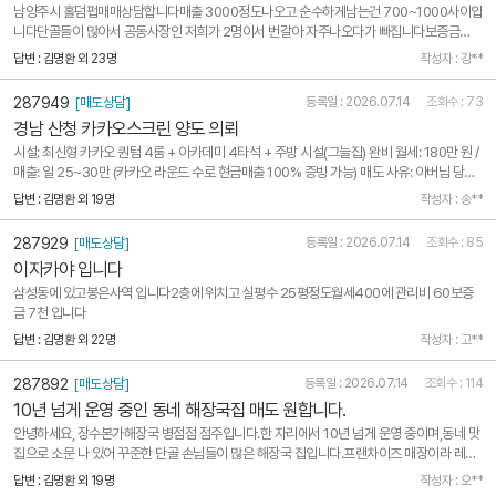
남양주시 홀덤펍매매상담합니다매출 3000정도나오고 순수하게남는건 700~1000사이입
니다단골들이 많아서 공동사장인 저희가 2명이서 번갈아 자주나오다가 빠집니다보증금
4000 권리5500총9500입니다 절충가능
답변 : 김명환 외 23명
작성자 : 강**
287949
[매도상담]
등록일 : 2026.07.14
조회수 : 73
경남 산청 카카오스크린 양도 의뢰
시설: 최신형 카카오 퀀텀 4룸 + 아카데미 4타석 + 주방 시설(그늘집) 완비 ​월세: 180만 원 /
매출: 일 25~30만 (카카오 라운드 수로 현금매출 100% 증빙 가능) ​매도 사유: 아버님 당뇨
등 건강 악화로 인한 급매 ​희망 권리금: 2.5억 ​요청 사항: 선수금/유료광고 없이 진행 원함. 단
답변 : 김명환 외 19명
작성자 : 송**
골 이탈 방지를 위해 상호 비공개 `비밀 매각` 필수. 성사 수수..
287929
[매도상담]
등록일 : 2026.07.14
조회수 : 85
이자카야 입니다
삼성동에 있고봉은사역 입니다2층에 위치고 실평수 25평정도월세400에 관리비 60보증
금 7천 입니다
답변 : 김명환 외 22명
작성자 : 고**
287892
[매도상담]
등록일 : 2026.07.14
조회수 : 114
10년 넘게 운영 중인 동네 해장국집 매도 원합니다.
안녕하세요, 장수본가해장국 병점점 점주입니다.한 자리에서 10년 넘게 운영 중이며,동네 맛
집으로 소문 나 있어 꾸준한 단골 손님들이 많은 해장국 집입니다.프랜차이즈 매장이라 레시
피는 모두 정해져 있으며,매장 자체가 크지 않아서 일이 어렵거나 힘들지는 않습니다.월 매출
답변 : 김명환 외 19명
작성자 : 오**
은 차이가 있으나 홀 매출만 보통 2,400~3,500 사이이고,배달은 코로나 때 잠깐 하고 말았