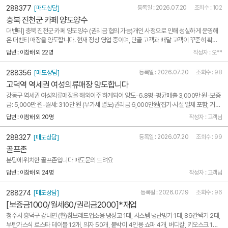
288377
[매도상담]
등록일 : 2026.07.20
조회수 : 102
충북 진천군 카페 양도양수
더벤티] 충북 진천군 카페 양도양수 (권리금 협의 가능)개인 사정으로 인해 성실하게 운영해
온 더벤티 매장을 양도합니다. 현재 정상 영업 중이며, 단골 고객과 배달 고객이 꾸준히 확보
되어 있는 안정적인 매장입니다. 인수 후 즉시 영업이 가능하며, 안정적인 매출 기반과 추가
답변 : 이창배 외 22명
작성자 : 오**
성장 가능성을 갖춘 점포입니다.■ 매장 정보? 상호명: 더벤티? 지역: 충북 진천군? 규모: 16
평..
288356
[매도상담]
등록일 : 2026.07.20
조회수 : 98
고덕역 역세권 여성의류매장 양도합니다
강동구 역세권 여성의류매장을 해외이주 하게되어 양도-6.8평-평균매출 3,000만 원-보증
금: 5,000만 원-월세: 310만 원 (부가세 별도)권리금 6,000만원(집기·시설 일체 포함, 거래
처나 운영방식 양도가능)⸻-대략적인 고정지출매입금액, 인건비(2,000,000원), 관리
답변 : 이창배 외 20명
작성자 : 고객님
비(2-300,000원), 월세⸻매장 특징 • 2021년 7월 개업, 안정 운영 매장 • 인근 경쟁 ..
288327
[매도상담]
등록일 : 2026.07.20
조회수 : 99
골프존
분당에 위치한 골프존입니다 매도문의 드려요
답변 : 이창배 외 24명
작성자 : 고객님
288274
[매도상담]
등록일 : 2026.07.19
조회수 : 96
[보증금1000/월세60/권리금2000]*재업
청주시 흥덕구 강내면 (현)참브레드업소용 냉장고 1대, 시스템 냉난방기 1대, 89간택기 2대,
부탄가스식 로스타 테이블 12개, 의자 50개, 붙박이 4인용 쇼파 4개, 버디칼, 키오스크 1대,