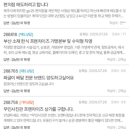
편의점 매도하려고 합니다
제주시에 위치한 gs25 편의점을 개인적인 사정상 매도를 하려고 하는데 빠르게 매도할수 있
는 방법이 있을까요? 계약기간은 대략 2년정도 남았고 24시간 미운영 .학교 학원 주택가에
위치한 안정적인 상권에 꾸준한 매출 증가추세 이지만 개인사정상 빠르게 매도를 해야하는
답변 : 김남현 외 19명
작성자 : 한**
상황이네요
288818
[매도상담]
등록일 : 2026.07.29
조회수 : 71
부산 소재 한식 프랜차이즈 가맹본부 및 수익형 직영
직영점 영업권과 시설·집기, 상표권, 가맹본부 영업권, 기존 가맹계약 관계, 정보공개서, 레시
피, 조리·교육 매뉴얼, 영상 교육자료, 홈페이지와 도메인, 광고 및 문의 채널, 물류·공급체계
등을 총체적으로 양도합니다.신규 브랜드 사업에 집중하기 위한 양도이며, 사업 부진으로 인
답변 : 김남현 외 16명
작성자 : 고객님
한 매각은 아닙니다. 일정 기간 운영 및 가맹사업 인수인계도 가능합니다.상호명과 정확한..
288765
[매도상담]
등록일 : 2026.07.28
조회수 : 66
짜글이 배달 전문 브랜드 양도하고싶어요
점포아닌 브랜드만 양도하고싶습니더
답변 : 김남현 외 18명
작성자 : 고객님
288758
[기타상담]
등록일 : 2026.07.28
조회수 : 95
무인사진관 프랜차이즈 상가를 구합니다.
안녕하세요. 저희는 *무인사진관 브랜드 모멘터링입니다.현재 전국적으로 신규 매장 확장을
계획하고 있어 연락드립니다. 유동인구가 많거나 상권 경쟁력이 좋은 매물이 있다면 언제든
편하게 제안 부탁드립니다.매물 확인 후 조건이 적합할 경우 빠르게 검토 가능합니다.1. 희망
답변 : 김남현 외 18명
작성자 : 고객님