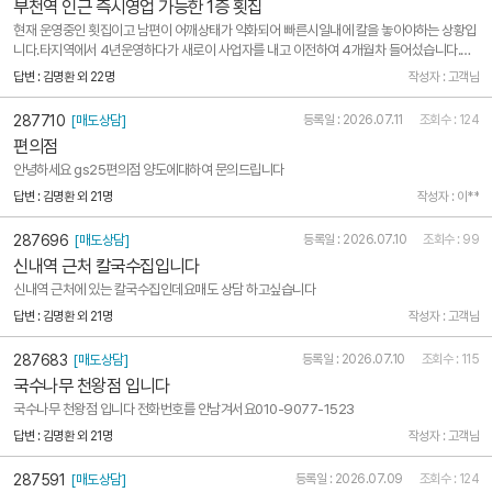
부천역 인근 즉시영업 가능한 1층 횟집
현재 운영중인 횟집이고 남편이 어깨상태가 악화되어 빠른시일내에 칼을 놓아야하는 상황입
니다.타지역에서 4년운영하다가 새로이 사업자를 내고 이전하여 4개월차 들어섰습니다.몸
만 들어와서 장사하실수 있는 상태로 양도하구요.부천역 도보7분 부천대학로 먹자골목 초입
답변 : 김명환 외 22명
작성자 : 고객님
에 위치한 1층 횟집입니다.두칸을 터서 한칸으로 운영중이며 약60평 정도에 별도로 전용뒷
마당 20평정도..
287710
[매도상담]
등록일 : 2026.07.11
조회수 : 124
편의점
안녕하세요 gs25편의점 양도에대하여 문의드립니다
답변 : 김명환 외 21명
작성자 : 이**
287696
[매도상담]
등록일 : 2026.07.10
조회수 : 99
신내역 근처 칼국수집입니다
신내역 근처에 있는 칼국수집인데요매도 상담 하고싶습니다
답변 : 김명환 외 21명
작성자 : 고객님
287683
[매도상담]
등록일 : 2026.07.10
조회수 : 115
국수나무 천왕점 입니다
국수나무 천왕점 입니다 전화번호를 안남겨서요010-9077-1523
답변 : 김명환 외 21명
작성자 : 고객님
287591
[매도상담]
등록일 : 2026.07.09
조회수 : 124