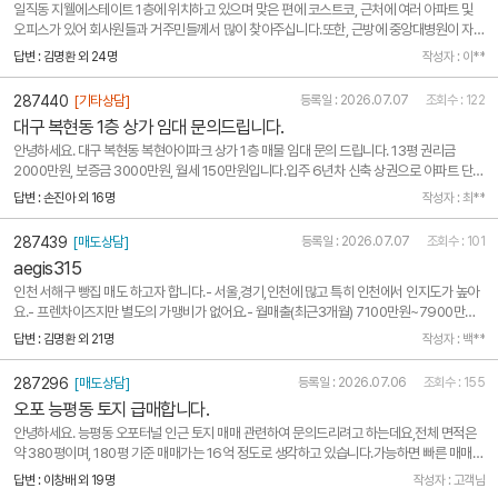
일직동 지웰에스테이트 1층에 위치하고 있으며 맞은 편에 코스트코, 근처에 여러 아파트 및
오피스가 있어 회사원들과 거주민들께서 많이 찾아주십니다.또한, 근방에 중앙대병원이 자리
잡고 있어, 환자분들도 자주 찾는 편입니다.러시아 고객분들을 비롯한 다양한 분들께서도 종
답변 : 김명환 외 24명
작성자 : 이**
종 찾아주시기도 합니다.
287440
[기타상담]
등록일 : 2026.07.07
조회수 : 122
대구 복현동 1층 상가 임대 문의드립니다.
안녕하세요. 대구 복현동 복현아이파크 상가 1층 매물 임대 문의 드립니다. 13평 권리금
2000만원, 보증금 3000만원, 월세 150만원입니다.입주 6년차 신축 상권으로 아파트 단지
주민 고정 수요 확보에 유리하고 인근에 초, 중, 고, 대학교 인접해 있습니다.
답변 : 손진아 외 16명
작성자 : 최**
287439
[매도상담]
등록일 : 2026.07.07
조회수 : 101
aegis315
인천 서해구 빵집 매도 하고자 합니다.- 서울,경기,인천에 많고 특히 인천에서 인지도가 높아
요.- 프렌차이즈지만 별도의 가맹비가 없어요.- 월매출(최근3개월) 7100만원~7900만원-
주변에 파리바게트1개, 소규모 개인빵집1개. 더 이상 빵집 들어올 건물 없음.- 2025년 9월
답변 : 김명환 외 21명
작성자 : 백**
오픈, 시설 모두 A급(사용 흔적 정도)- 재래시장 앞이고, 아파트, 주택 모두 끼고 있는 상권 입
니다.- ..
287296
[매도상담]
등록일 : 2026.07.06
조회수 : 155
오포 능평동 토지 급매합니다.
안녕하세요. 능평동 오포터널 인근 토지 매매 관련하여 문의드리려고 하는데요,전체 면적은
약 380평이며, 180평 기준 매매가는 16억 정도로 생각하고 있습니다.가능하면 빠른 매매를
희망하고 있어, 해당 조건으로 매수자 문의나 중개 가능할까요? 현재는 셀프세차장 운영중입
답변 : 이창배 외 19명
작성자 : 고객님
니다.