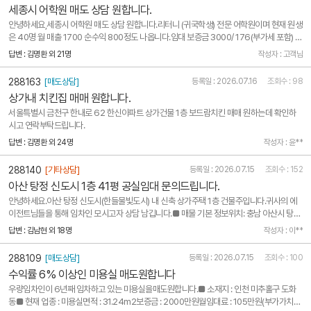
세종시 어학원 매도 상담 원합니다.
안녕하세요,세종시 어학원 매도 상담 원합니다.리터니 (귀국학생) 전문 어학원이며 현재 원생
은 40명 월 매출 1700 순수익 800정도 나옵니다.임대 보증금 3000/ 176(부가세 포함) 지
출은 강사 급여 (600) + 임대료 및 관리비 (200) 정도 나옵니다.강사는 모두 원어민 강사 (풀
답변 : 김명환 외 21명
작성자 : 고객님
타임 1 + 파트타임 3) 로 구성되어 있으며 원장 수업은 없습니다.공무원 장기 외국 연수가 많
은 세..
288163
[매도상담]
등록일 : 2026.07.16
조회수 : 98
상가내 치킨집 매매 원합니다.
서울특별시 금천구 한내로 62 한신아파트 상가건물 1층 보드람치킨 매매 원하는데 확인하
시고 연락부탁드립니다.
답변 : 김명환 외 24명
작성자 : 윤**
288140
[기타상담]
등록일 : 2026.07.15
조회수 : 152
아산 탕정 신도시 1층 41평 공실임대 문의드립니다.
안녕하세요.아산 탕정 신도시(한들물빛도시) 내 신축 상가주택 1층 건물주입니다.귀사의 에
이전트님들을 통해 임차인 모시고자 상담 남깁니다.■ 매물 기본 정보위치: 충남 아산시 탕정
면 매곡한들15길 7-18면적: 1층 전체 41평 (단독 매장)임대 조건: 보증금 5000만 원 / 월세
답변 : 김남현 외 18명
작성자 : 이**
300만 원 (6개월 렌트프리 지원)■ 매물 핵심 강점 (브리핑 포인트)완벽한 무권리 공실: 기존
시설..
288109
[매도상담]
등록일 : 2026.07.15
조회수 : 100
수익률 6% 이상인 미용실 매도원합니다
우량임차인이 6년째 임차하고 있는 미용실을매도원합니다.■ 소재지 : 인천 미추홀구 도화
동■ 현재 업종 : 미용실면적 : 31.24m2보증금 : 2000만원월임대료 : 105만원(부가가치세