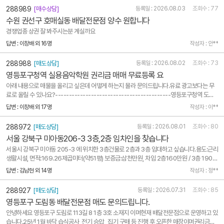
288989
[매수상담]
등록일 : 2026.08.03
조회수 : 77
수원 권선구 호매실동 배달전문점 양수 원합니다
경쟁업종 상권 잘 봐주시는분 계실까요
답변 : 이창배 외 16명
작성자 : 안**
288988
[매도상담]
등록일 : 2026.08.02
조회수 : 73
영등포구청역 실용음악학원 권리금 매매 무료등록 요
아래 내용으로 매물을 올리고 싶은데 어떻게 하는지 몰라 문의드립니다.유료 광고보다는 무
료로 올릴 수 있나요?------------------------------------------영등포구청역 도보
2분거리 위치한 실용음악학원입니다.3층 건물의 3층(55평) 전체 사용입니다.강의공간은 큰
답변 : 이창배 외 17명
작성자 : 이**
홀공간과 강의실 그리고 합주실2개로 구성되어 있습니다.공연 및 단체레슨 파티 행사, 대관
하기 좋습니다...
288972
[매도상담]
등록일 : 2026.08.01
조회수 : 80
서울 강북구 미아동206-3 3층,2층 임차인을 찾습니다
서울시 강북구 미아동 205-3 에 위치한 3층건물로 2층과 3층 임대하고 싶습니다.용도:근리
생활시설, 면적:169.26제곱미터(약51평) 보증금:삼천만원, 차임 2층160만원 / 3층 190만
원 권리금 없음3층 : 공실상태2층 : 10월계종료 엘리프미아역아파트 맞은편, 지하철3분거리
답변 : 김남현 외 14명
작성자 : 정**
에 위치하고 있습니다. 빠른연락 기다리겠습니다.
288927
[매도상담]
등록일 : 2026.07.31
조회수 : 85
영등포구 도림동 배달전문점 매도 문의드립니다.
안녕하세요 영등포구 도림로 113길 8 1층 3호 소재지 이며현재 배달전문점으로 운영하고 있
습니다.25년 1월 바닥 습식공사, 전기 승압 , 집기 구매 등 진행 후 오픈한 매장이며권리금은