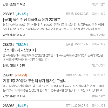
스덴 작업대 4개바로 앞에 충청대학교가 있으며, 뒤에는 한국교원대학교가 있습니다.또한
답변 : 김명환 외 19명
작성자 : 엄**
근처에 초등학교, 중학교, 고등학교가 모두 있으며 사거리 코너 모퉁이 위치로 상권이 매우 좋
습니..
288187
[매도상담]
등록일 : 2026.07.17
조회수 : 132
[급매] 울산 진장 디플렉스 상가 2018호
분양가 2억 2,300만 원 → 급매 1억 1,000만 원임대도 가능합니다.보증금 500만 원 / 월세
50만 원울산에서 마지막 대규모 유통단지 상가로, 앞으로의 발전 가능성을 기대해 볼 수 있
는 입지입니다.진장동은 대형 유통시설과 산업단지가 밀집한 지역으로 지속적인 개발이 이어
답변 : 김남현 외 17명
작성자 : 고객님
지고 있으며, 울산의 대표적인 상권 중 하나로 성장하고 있습니다. 특히 현대자동차 울산공장
과 가까..
288185
[매도상담]
등록일 : 2026.07.17
조회수 : 142
점포 매도하고싶습니다.
원주무실동에서 프랜차이즈 성업중인 점포입니다.무료등록으로 점포라인에 등록하고싶은
데 어떻게 진행하면 되는지좀 여쭤봅니다.
답변 : 김명환 외 24명
작성자 : 김**
288181
[기타상담]
등록일 : 2026.07.16
조회수 : 145
기흥 1층 30평대 무권리 상가 임차인 모싶니
용인 삼성전자 기흥캠퍼스 앞 오피스 단지 30평대 상가 임차인 분 모십니다.현 건물 9-10층
은 기숙사, 나머지 층은 삼성전자 협력체 다 입주 완료한 상태입니다.카페는 포화 상태이고 음
식점이 들어오시면 정말 좋은 자리입니다.주출입구 옆이라 광고성도 좋고 하루에 약 3000
답변 : 김남현 외 18명
작성자 : 김**
여명 다닙니다.
288168
[매도상담]
등록일 : 2026.07.16
조회수 : 103