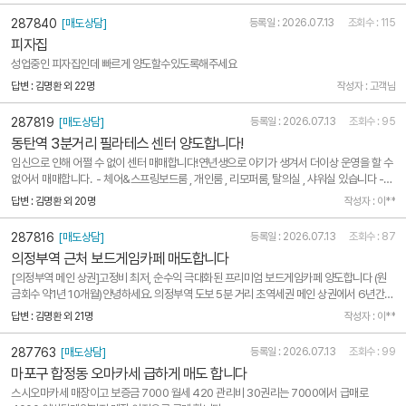
는데 배..
287840
[매도상담]
등록일 : 2026.07.13
조회수 : 115
피자집
성업중인 피자집인데 빠르게 양도할수있도록해주세요
답변 : 김명환 외 22명
작성자 : 고객님
287819
[매도상담]
등록일 : 2026.07.13
조회수 : 95
동탄역 3분거리 필라테스 센터 양도합니다!
임신으로 인해 어쩔 수 없이 센터 매매합니다!연년생으로 아기가 생겨서 더이상 운영을 할 수
없어서 매매합니다. - 체어&스프링보드룸 , 개인룸 , 리모퍼룸, 탈의실 , 샤워실 있습니다 -
5:1 그룹레슨 운영중 - 총 기구는 그룹실+개인실 체어 7개 , 바렐2개, 리포머5개, 캐포머1개,
답변 : 김명환 외 20명
작성자 : 이**
캐딜락1개 - 발란스바디입니다 보증금 4,000만..
287816
[매도상담]
등록일 : 2026.07.13
조회수 : 87
의정부역 근처 보드게임카페 매도합니다
[의정부역 메인 상권]고정비 최저, 순수익 극대화된 프리미엄 보드게임카페 양도합니다 (원
금회수 약1년 10개월)안녕하세요. 의정부역 도보 5분 거리 초역세권 메인 상권에서 6년간
탄탄하게 운영해 온 지역 대표 프리미엄 보드게임카페를 개인 사정으로 인해 권리 양도합니
답변 : 김명환 외 21명
작성자 : 이**
다.아시다시피 보드게임카페는 인테리어, 룸 시공, 수백 종의 게임 구비 등으로 인해 무에서
신규 창업..
287763
[매도상담]
등록일 : 2026.07.13
조회수 : 99
마포구 합정동 오마카세 급하게 매도 합니다
스시오마카세 매장이고 보증금 7000 월세 420 관리비 30권리는 7000에서 급매로