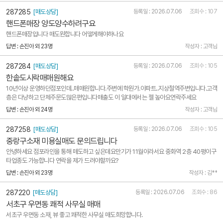
287285
[매도상담]
등록일 : 2026.07.06
조회수 : 107
핸드폰매장 양도양수하려구요
핸드폰매장입니다 매도원합니다 어떻게해야하나요
답변 : 손진아 외 23명
작성자 : 고객님
287284
[매도상담]
등록일 : 2026.07.06
조회수 : 105
한솥도시락매매원해요
10년이상 운영하던점포인데..매매원합니다.주변에 학원가.아파트..지상철역주변입니다.고객
층은 다냥하고 단체주문도많은편입니다매출도 이 일대에서는 젤 높아요연락주세요
답변 : 손진아 외 24명
작성자 : 고객님
287258
[매도상담]
등록일 : 2026.07.06
조회수 : 105
중랑구소재 미용실매도 문의드립니다
안녕하세요 점포라인을 통해 매도하고 싶은데요만기가 11월이라서요 중화역 2층 40평이구
타업종도 가능합니다 연락을 제가 드려야할까요?
답변 : 손진아 외 23명
작성자 : 김**
287220
[매도상담]
등록일 : 2026.07.06
조회수 : 86
서초구 우면동 쾌적 사무실 매매
서초구 우면동 소재, 뷰 좋고 쾌적한 사무실 매도희망합니다.