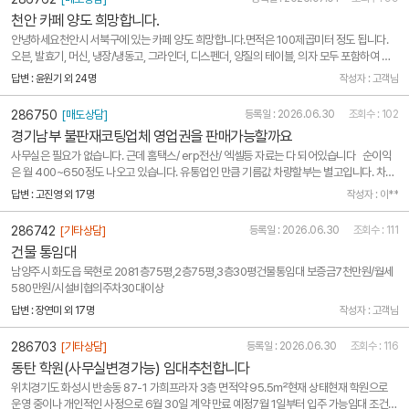
천안 카페 양도 희망합니다.
안녕하세요천안시 서북구에 있는 카페 양도 희망합니다.면적은 100제곱미터 정도 됩니다.
오븐, 발효기, 머신, 냉장/냉동고, 그라인더, 디스펜더, 양질의 테이블, 의자 모두 포함하여 양
도 희망합니다.현재 월세는 80 / 1,500입니다.6개월 평균 매출은 900 만원입니다. 주1회
답변 : 윤원기 외 24명
작성자 : 고객님
단체 손님 대관이 있어 대관비만 100만원 수익으로 월세 충당가능합니다.카페는 현재 상주
하지않고 ..
286750
[매도상담]
등록일 : 2026.06.30
조회수 : 102
경기남부 불판재코팅업체 영업권을 판매가능할까요
사무실은 필요가 없습니다. 근데 홈택스/ erp전산/ 엑셀등 자료는 다 되어있습니다 순이익
은 월 400~650정도 나오고 있습니다. 유통업인 만큼 기름값 차량할부는 별고입니다. 차량
는 개인의 문제이고 기름은 디젤기준 월 50만 정도 하고 있습니다. 판매가 가능할까요?? 점
답변 : 고진영 외 17명
작성자 : 이**
포가 아니다보니 어디다가 팔아야할지 모르겠어요.
286742
[기타상담]
등록일 : 2026.06.30
조회수 : 111
건물 통임대
남양주시 화도읍 묵현로 2081층75평,2층75평,3층30평건물통임대 보증금7천만원/월세
580만원/시설비협의주차30대이상
답변 : 장연미 외 17명
작성자 : 고객님
286703
[기타상담]
등록일 : 2026.06.30
조회수 : 116
동탄 학원(사무실변경가능) 임대추천합니다
위치경기도 화성시 반송동 87-1 가희프라자 3층 면적약 95.5㎡현재 상태현재 학원으로
운영 중이나 개인적인 사정으로 6월 30일 계약 만료 예정7월 1일부터 입주 가능임대 조건보