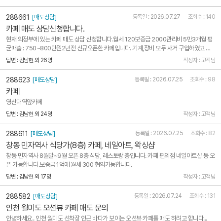
위치1) 유동인구가 있는 메인 또는 서브 라인2) 구도심 중에서도 상권이 살아 있는 곳3) 관광
지 ..
288661
[매도상담]
등록일 : 2026.07.27
조회수 : 140
카페 매도 상담신청합니다.
현재 의정부에 있는 카페 매도 상담 신청합니다.월세 120보증금 2000관리비 5만3개월 평
균매출 : 750~800만원2년전 신규오픈한 카페입니다. 기계,장비 모두 새거 구입하였고 인
테리어도 전부 새로해서바로 운영가능합니다.사정상 모두 오토로 돌리고 있는 상황입니다.오
답변 : 김남현 외 26명
작성자 : 고객님
토로 돌리고있지만 동네 상권이라 단골이 꾸준한상태이고매장 오픈 이후에 사정상 제가 한번
도 들여다볼수..
288623
[매도상담]
등록일 : 2026.07.25
조회수 : 98
카페
영산대역앞카페
답변 : 김남현 외 24명
작성자 : 고객님
288611
[매도상담]
등록일 : 2026.07.25
조회수 : 82
창동 민자역사 식당가(8층) 카페, 네일아트, 왁싱샵
창동 민자역사 8월말~9월 오픈 8층 식당, 레스토랑 층입니다. 카페 편의점 네일아트샵 등 오
픈 가능합니다.보증금 1억에 월세 300 협의가능합니다.
답변 : 김남현 외 17명
작성자 : 고객님
288582
[매도상담]
등록일 : 2026.07.24
조회수 : 131
인천 월미도 오션뷰 카페 매도 문의
안녕하세요.. 인천 월미도 선착장 인근 바다가 보이는 오션뷰 카페를 매도 하려고 합니다...