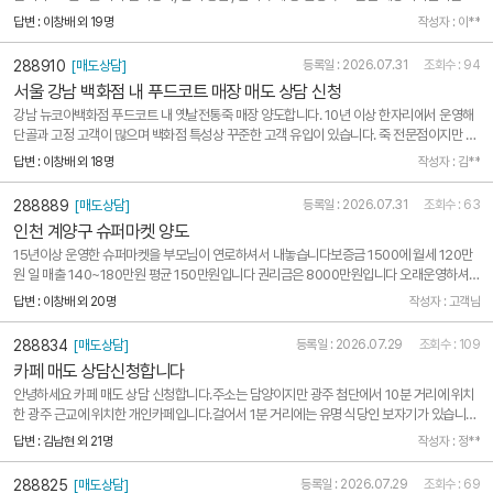
시설권리 1000만원, 시설+집기 1500만원으로 생각하고 있는데 혹시 등록 방법이 어떻게
답변 : 이창배 외 19명
작성자 : 이**
될까요?
288910
[매도상담]
등록일 : 2026.07.31
조회수 : 94
서울 강남 백화점 내 푸드코트 매장 매도 상담 신청
강남 뉴코아백화점 푸드코트 내 옛날전통죽 매장 양도합니다. 10년 이상 한자리에서 운영해
단골과 고정 고객이 많으며 백화점 특성상 꾸준한 고객 유입이 있습니다. 죽 전문점이지만 죽
만 판매하지 않고 다양한 식사류를 함께 판매하고 있습니다. 백화점 매장이지만 수수료 매장
답변 : 이창배 외 18명
작성자 : 김**
이 아닌 개인 매장으로 운영되고 있어 안정적인 운영이 가능한 것이 큰 장점입니다. 현재 배달
은 ..
288889
[매도상담]
등록일 : 2026.07.31
조회수 : 63
인천 계양구 슈퍼마켓 양도
15년이상 운영한 슈퍼마켓을 부모님이 연로하셔서 내놓습니다보증금 1500에 월세 120만
원 일 매출 140~180만원 평균 150만원입니다 권리금은 8000만원입니다 오래운영하셔
서 단골 다수확보되어 있습니다
답변 : 이창배 외 20명
작성자 : 고객님
288834
[매도상담]
등록일 : 2026.07.29
조회수 : 109
카페 매도 상담신청합니다
안녕하세요 카페 매도 상담 신청합니다.주소는 담양이지만 광주 첨단에서 10분 거리에 위치
한 광주 근교에 위치한 개인카페입니다.걸어서 1분 거리에는 유명 식당인 보자기가 있습니
다.23년 2월부터 현재까지 성황리에 영업중이며, 매해 단골 분들도 꾸준히 증가하고 있습니
답변 : 김남현 외 21명
작성자 : 정**
다.커피와 다양한 음료, 치즈 케이크와 다양한 디저트, 젤라또 아이스크림과 구슬 아이스크림
그리고 ..
288825
[매도상담]
등록일 : 2026.07.29
조회수 : 69