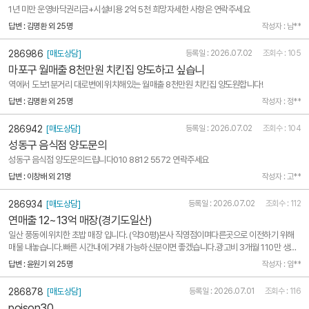
1년 미만 운영바닥권리금+시설비용 2억 5천 희망자세한 사항은 연락주세요
답변 : 김명환 외 25명
작성자 : 남**
286986
[매도상담]
등록일 : 2026.07.02
조회수 : 105
마포구 월매출 8천만원 치킨집 양도하고 싶습니
역에서 도보1분거리 대로변에 위치해있는 월매출 8천만원 치킨집 양도원합니다!
답변 : 김명환 외 25명
작성자 : 정**
286942
[매도상담]
등록일 : 2026.07.02
조회수 : 104
성동구 음식점 양도문의
성동구 음식점 양도문의드립니다010 8812 5572 연락주세요
답변 : 이창배 외 21명
작성자 : 고**
286934
[매도상담]
등록일 : 2026.07.02
조회수 : 112
연매출 12~13억 매장(경기도일산)
일산 풍동에 위치한 초밥 매장 입니다. (약30평)본사 직영점이며다른곳으로 이전하기 위해
매물 내놓습니다.빠른 시간내에 거래 가능하신분이면 좋겠습니다.광고비 3개월 110만 생각
합니다.
답변 : 윤원기 외 25명
작성자 : 임**
286878
[매도상담]
등록일 : 2026.07.01
조회수 : 116
poison30