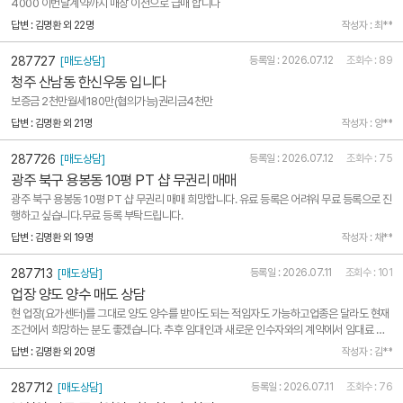
4000 이번달계약까지 매장 이전으로 급매 합니다
답변 : 김명환 외 22명
작성자 : 최**
287727
[매도상담]
등록일 : 2026.07.12
조회수 : 89
청주 산남동 한신우동 입니다
보증금 2천만월세180만(협의가능)권리금4천만
답변 : 김명환 외 21명
작성자 : 양**
287726
[매도상담]
등록일 : 2026.07.12
조회수 : 75
광주 북구 용봉동 10평 PT 샵 무권리 매매
광주 북구 용봉동 10평 PT 샵 무권리 매매 희망합니다. 유료 등록은 어려워 무료 등록으로 진
행하고 싶습니다.무료 등록 부탁드립니다.
답변 : 김명환 외 19명
작성자 : 채**
287713
[매도상담]
등록일 : 2026.07.11
조회수 : 101
업장 양도 양수 매도 상담
현 업장(요가센터)를 그대로 양도 양수를 받아도 되는 적임자도 가능하고업종은 달라도 현재
조건에서 희망하는 분도 좋겠습니다. 추후 임대인과 새로운 인수자와의 계약에서 임대료 상
승은 크게 걱정하지 않아도 되겠습니다. 아래 금액에서 크게 벗어나지 않는 범위입니다. *보
답변 : 김명환 외 20명
작성자 : 김**
증금 1천만원 / 부가세포함 ₩55만원 :60만원이었는데 재계약하면서 5만 인하를 부..
287712
[매도상담]
등록일 : 2026.07.11
조회수 : 76