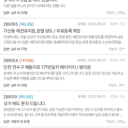
다른 일을 하느라 관리가 어려워 매도 원합니다.
답변 : 남우 외 20명
작성자 : 고객님
289065
[매도상담]
등록일 : 2026.08.04
조회수 : 53
가산동 애견유치원,호텔 양도 / 무료등록 희망
안녕하세요. 서울 금천구 가산동에서 정상 운영 중인 애견유치원·호텔 양도를 희망하여 상담
신청드립니다.업종: 애견유치원·호텔 / 동물위탁관리업 정상 운영 중보증금: 2,000만원월세:
220만원 + VAT권리금: 3,800만원전용면적: 약 28.4평 / 분양면적 약 57.6평월평균 매출:
답변 : 남우 외 17명
작성자 : 김**
약 1,050만원정기 이용 회원: 약 25마리호텔룸: 총 16개시설 및 집기 포함 양도인수 일정 협
의 후..
289054
[기타상담]
등록일 : 2026.08.04
조회수 : 60
인천 연수구 해돋이로 171번길11 베이커리 / 병의원
표제의 주소지에 병의원 및 베이커리를 임점 시키고자 합니다. 임점 조건은 유선상 가능하고,
가능한 빠른 진행을 요합니다.잘 부탁드립니다.
답변 : 남우 외 15명
작성자 : 최**
289019
[매도상담]
등록일 : 2026.08.03
조회수 : 82
상가 매도 문의 드립니다.
영업점은 아니고 상가 물건지 매도 상담 가능한가요??위치는 안산시 초지동 위치하고 평수
는 600평 정도 됩니다. 2개 층이네 복층 개념이라 5층이 약 500평이 넘도 6층이 80평 정
도 됩니다.
답변 : 박정우 외 14명
작성자 : 고객님