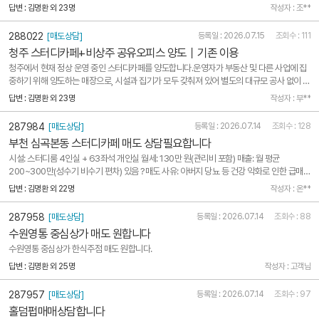
별도)
답변 : 김명환 외 23명
작성자 : 조**
288022
[매도상담]
등록일 : 2026.07.15
조회수 : 111
청주 스터디카페+비상주 공유오피스 양도｜기존 이용
청주에서 현재 정상 운영 중인 스터디카페를 양도합니다.운영자가 부동산 및 다른 사업에 집
중하기 위해 양도하는 매장으로, 시설과 집기가 모두 갖춰져 있어 별도의 대규모 공사 없이 바
로 운영할 수 있습니다.■ 매장 구성* 총 40석( 독립형 1인실 14석 / 오픈형 좌석 26석 / 별
답변 : 김명환 외 23명
작성자 : 부**
도 4인실 추가 운영 가능) 사물함 내 충전 시스템 구비 완료, 흑백 프린터 무료 이용 시스템,..
287984
[매도상담]
등록일 : 2026.07.14
조회수 : 128
부천 심곡본동 스터디카페 매도 상담필요합니다
시설: 스터디룸 4인실 + 63좌석 개인실 월세: 130만 원(관리비 포함) 매출: 월 평균
200~300만(성수기 비수기 편차) 있음 ?매도 사유: 아버지 당뇨 등 건강 악화로 인한 급매 ?
희망 권리금: 500만원 사항: 선수금/유료광고 없이 진행 원함. 단골 이탈 방지를 위해 상호 비
답변 : 김명환 외 22명
작성자 : 온**
공개 `비밀 매각` 필수. 성사 수수료 확실히 지급함.?연락 주시면 현장 방문 및 미팅 일정 잡겠
습니다. ..
287958
[매도상담]
등록일 : 2026.07.14
조회수 : 88
수원영통 중심상가 매도 원합니다
수원영통 중심상가 한식주점 매도 원합니다.
답변 : 김명환 외 25명
작성자 : 고객님
287957
[매도상담]
등록일 : 2026.07.14
조회수 : 97
홀덤펍매매상담합니다