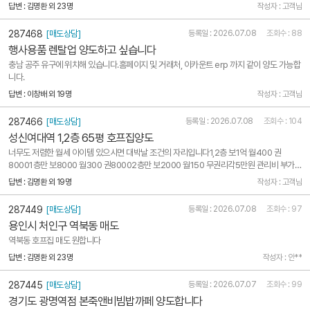
답변 : 김명환 외 23명
작성자 : 고객님
287468
[매도상담]
등록일 : 2026.07.08
조회수 : 88
행사용품 렌탈업 양도하고 싶습니다
충남 공주 유구에 위치해 있습니다.홈페이지 및 거래처, 이카운트 erp 까지 같이 양도 가능합
니다.
답변 : 이창배 외 19명
작성자 : 고객님
287466
[매도상담]
등록일 : 2026.07.08
조회수 : 104
성신여대역 1,2층 65평 호프집양도
너무도 저렴한 월세 아이템 있으시면 대박날 조건의 자리입니다1,2층 보1억 월400 권
80001층만 보8000 월300 권80002층만 보2000 월150 무권리각5만원 관리비 부가세
별도관심있으신분 빨리 계약하세요010 4302 2590
답변 : 김명환 외 19명
작성자 : 고객님
287449
[매도상담]
등록일 : 2026.07.08
조회수 : 97
용인시 처인구 역북동 매도
역북동 호프집 매도 원합니다
답변 : 김명환 외 23명
작성자 : 안**
287445
[매도상담]
등록일 : 2026.07.07
조회수 : 99
경기도 광명역점 본죽앤비빔밥까페 양도합니다