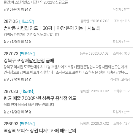
물건: 베스킨라빈스 대전지역2022년신규오픈
답변 : 윤원기 외 24명
작성자 : 최**
287105
[매도상담]
등록일 : 2026.07.03
조회수 : 116
범박동 치킨집 양도｜30평｜야장 운영 가능｜시설 최
범박동 카페거리 치킨집 양도희망합니다
답변 : 김명환 외 24명
작성자 : 신**
287073
[매도상담]
등록일 : 2026.07.02
조회수 : 106
강북구 포장배달전문점 급매
강북구 역세권 도로변에 위치 11평 프랜차이즈 포장배달전문점입니다장사잘되는곳인데 개
인사정으로 급매로 빠르게 진행합니다소자본으로 프랜차이즈 하실분 전문 이신분 답변주시
면 연락드리겠습니다
답변 : 김명환 외 24명
작성자 : 고객님
287033
[매도상담]
등록일 : 2026.07.02
조회수 : 132
평균 매출 7000만원 성동구 음식점 양도
육회 연어 음식점 빠른 양도 원합니다
답변 : 김명환 외 26명
작성자 : 손**
286993
[매도상담]
등록일 : 2026.07.02
조회수 : 127
역삼역 오피스 상권 디저트카페 매도문의