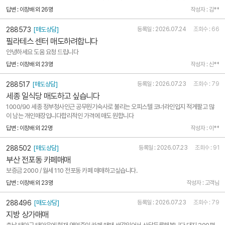
답변 : 이창배 외 26명
작성자 : 김**
288573
[매도상담]
등록일 : 2026.07.24
조회수 : 66
필라테스 센터 매도하려합니다
안녕하세요 도움 요청 드립니다
답변 : 이창배 외 23명
작성자 : 신**
288517
[매도상담]
등록일 : 2026.07.23
조회수 : 79
세종 일식당 매도하고 싶습니다
1000/90 세종 정부청사인근 공무원기숙사로 불리는 오피스텔 코너라인입지 적게팔고 많
이 남는 개인매장입니다합리적인 가격에 매도 원합니다
답변 : 이창배 외 22명
작성자 : 이**
288502
[매도상담]
등록일 : 2026.07.23
조회수 : 91
부산 전포동 카페매매
보증금 2000 / 월세 110 전포동 카페 매매하고싶습니다.
답변 : 이창배 외 23명
작성자 : 고객님
288496
[매도상담]
등록일 : 2026.07.23
조회수 : 79
지방 상가매매