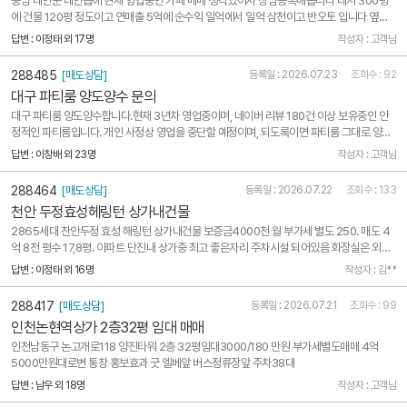
충남 태안군 태안읍에 현재 영업중인 카페 매매 생각있어서 상담등록해봅니다 대지 300평
에 건물 120평 정도이고 연매출 5억에 순수익 일억에서 일억 삼천이고 반오토 입니다 옆에
병원 공사중이고 뒤엔 공원 들어올 예정입니다 문성철 01036645844
답변 : 이정태 외 17명
작성자 : 고객님
288485
[매도상담]
등록일 : 2026.07.23
조회수 : 92
대구 파티룸 양도양수 문의
대구 파티룸 양도양수합니다.현재 3년차 영업중이며, 네이버 리뷰 180건 이상 보유중인 안
정적인 파티룸입니다. 개인 사정상 영업을 중단할 예정이며, 되도록이면 파티룸 그대로 양도
했으면 하는데어떻게 맡기면 되나요?수수료는 어떻게 되나요?보증금 1500 / 월세50 이며,
답변 : 이창배 외 23명
작성자 : 고객님
관리비 없고 실비정산입니다.
288464
[매도상담]
등록일 : 2026.07.22
조회수 : 133
천안 두정효성헤링턴 상가내건물
2865세대 찬안두정 효성 해링턴 상가내건물 보증금4000천 월 부가세 별도 250. 매도 4
억 8천 평수 17,8평. 아파트 단진내 상가중 최고 좋은자리 주차시설 되어있음 화장실은 외부
남녀 별도 천안두정 역세권 자리
답변 : 이정태 외 16명
작성자 : 김**
288417
[매도상담]
등록일 : 2026.07.21
조회수 : 99
인천논현역상가 2층32평 임대 매매
인천남동구 논고개로118 양진타워 2층 32평임대3000/180 만원 부가세별도매매 4억
5000만원대로변 통창 홍보효과 굿 엘베앞 버스정류장앞 주차38대
답변 : 남우 외 18명
작성자 : 고객님