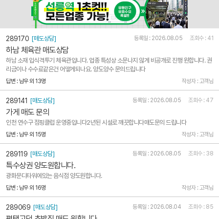
289170
[매도상담]
등록일 : 2026.08.05
조회수 : 41
하남 체육관 매도상담
하남 소재 입식격투기 체육관입니다. 업종 특성상 소문나지 않게 비공개로 진행 원합니다. 권
리금이나 수수료같은건 어떻게되나요. 양도양수 문의드립니다
답변 : 남우 외 13명
작성자 : 고객님
289141
[매도상담]
등록일 : 2026.08.05
조회수 : 47
가게 매도 문의
인천 연수구 점핑클럽 운영중입니다2년된 시설로 깨끗합니다매도문의 드립니다
답변 : 남우 외 15명
작성자 : 고객님
289119
[매도상담]
등록일 : 2026.08.05
조회수 : 38
특수상권 양도원합니다.
광화문디타워에있는 음식점 양도원합니다.
답변 : 남우 외 16명
작성자 : 고객님
289069
[매도상담]
등록일 : 2026.08.04
조회수 : 85
평택고덕 초밥집 매도 원합니다.