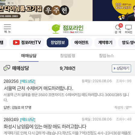
템
점포라인TV
창업정보
에이전트
계약후기
양도·양
매매상담
창업법령
창업뉴스
매매상담
9,788건
상담하기
289256
[매도상담]
등록일 : 2026.08.06
조회수 : 98
서울역 근처 수제버거 매도하려합니다.
서울역 근처 월매출 평균 3500 프랜차이즈 수제버거집 매도하려합니다. 3000/285 입니
다.
답변 : 김일호 외 17명
작성자 : 임**
289249
[매도상담]
등록일 : 2026.08.06
조회수 : 48
화성시 남양읍에 있는 매장 매도 하려고합니다
계약파기로 인해, 다시 급하게 내놓습니다.작년도 미출 7억3천정도 4시~23시30분 매출토