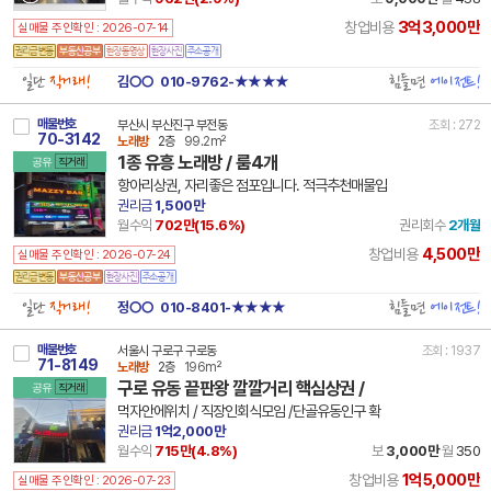
3억3,000만
창업비용
실매물 주인확인 : 2026-07-14
일단
직거래!
힘들면
에이전트!
김○○
010-9762-★★★★
매물번호
부산시 부산진구 부전동
조회 : 272
70-3142
노래방
2층
99.2m²
1종 유흥 노래방 / 룸4개
공유
직거래
항아리상권, 자리좋은 점포입니다. 적극추천매물입
권리금
1,500만
월수익
702만(
15.6
%)
권리회수
2개월
4,500만
창업비용
실매물 주인확인 : 2026-07-24
일단
직거래!
힘들면
에이전트!
정○○
010-8401-★★★★
매물번호
서울시 구로구 구로동
조회 : 1937
71-8149
노래방
2층
196m²
구로 유동 끝판왕 깔깔거리 핵심상권 /
공유
직거래
먹자안에위치 / 직장인회식모임 /단골유동인구 확
권리금
1억2,000만
월수익
715만(
4.8
%)
보
3,000만
월
350
1억5,000만
창업비용
실매물 주인확인 : 2026-07-23