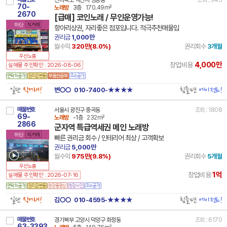
전라북도 익산시 영등동
조회 : 945
70-
노래방
3층
170.49m²
2670
[급매] 코인노래 / 무인운영가능!
하단
직거래
항아리상권, 자리좋은 점포입니다. 적극추천매물입
권리금
1,000만
월수익
320만(
8.0
%)
권리회수
3개월
우선노출
4,000만
창업비용
실매물 주인확인 : 2026-08-06
일단
직거래!
힘들면
에이전트!
변○○
010-7400-★★★★
매물번호
서울시 광진구 중곡동
조회 : 1808
69-
노래방
-1층
232m²
2866
군자역 특급역세권 메인 노래방
하단
직거래
빠른 권리금 회수 / 인테리어 최상 / 고객확보
권리금
5,000만
월수익
975만(
9.8
%)
권리회수
5개월
우선노출
1억
창업비용
실매물 주인확인 : 2026-07-16
일단
직거래!
힘들면
에이전트!
김○○
010-4595-★★★★
매물번호
경기북부 고양시 덕양구 화정동
조회 : 6170
63-3393