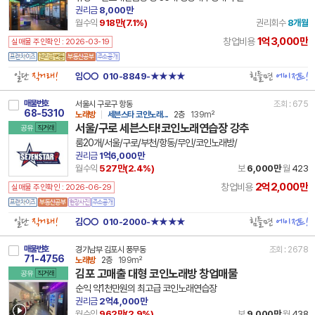
권리금
8,000만
월수익
918만(
7.1
%)
권리회수
8개월
1억3,000만
창업비용
실매물 주인확인 : 2026-03-19
일단
직거래!
힘들면
에이전트!
임○○
010-8849-★★★★
매물번호
서울시 구로구 항동
조회 : 675
68-5310
노래방
세븐스타 코인노래...
2층
139m²
서울/구로 세븐스타!코인노래연습장 강추
공유
직거래
룸20개/서울/구로/부천/항동/무인/코인노래방/
권리금
1억6,000만
월수익
527만(
2.4
%)
보
6,000만
월
423
2억2,000만
창업비용
실매물 주인확인 : 2026-06-29
일단
직거래!
힘들면
에이전트!
김○○
010-2000-★★★★
매물번호
경기남부 김포시 풍무동
조회 : 2678
71-4756
노래방
2층
199m²
김포 고매출 대형 코인노래방 창업매물
공유
직거래
순익 약1천만원의 최고급 코인노래연습장
권리금
2억4,000만
월수익
962만(
2.9
%)
보
9,000만
월
438