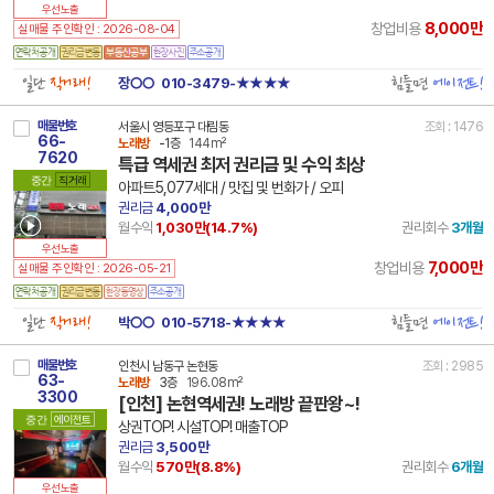
우선노출
8,000만
창업비용
실매물 주인확인 : 2026-08-04
일단
직거래!
힘들면
에이전트!
장○○
010-3479-★★★★
매물번호
서울시 영등포구 대림동
조회 : 1476
66-
노래방
-1층
144m²
7620
특급 역세권 최저 권리금 및 수익 최상
중간
직거래
아파트5,077세대 / 맛집 및 번화가 / 오피
권리금
4,000만
월수익
1,030만(
14.7
%)
권리회수
3개월
우선노출
7,000만
창업비용
실매물 주인확인 : 2026-05-21
일단
직거래!
힘들면
에이전트!
박○○
010-5718-★★★★
매물번호
인천시 남동구 논현동
조회 : 2985
63-
노래방
3층
196.08m²
3300
[인천] 논현역세권! 노래방 끝판왕~!
중간
에이전트
상권TOP! 시설TOP! 매출TOP
권리금
3,500만
월수익
570만(
8.8
%)
권리회수
6개월
우선노출