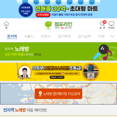
전지역
서울시
인천시
경기북부
경기남부
지방
노래방
전지역
모든거래 매물
광고순
(284건)
노래방 (현재위치) 지도검색
전지역
노래방
대표 에이전트