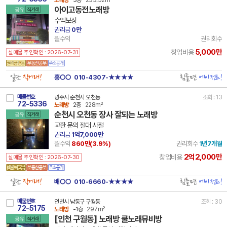
아이고동전노래방
공유
직거래
수익보장
권리금
0만
월수익
권리회수
5,000만
창업비용
실매물 주인확인 : 2026-07-31
일단
직거래!
힘들면
에이전트!
홍○○
010-4307-★★★★
매물번호
광주시 순천시 오천동
조회 : 13
72-5336
노래방
2층
228m²
순천시 오천동 장사 잘되는 노래방
공유
직거래
교환 문의 절대 사절
권리금
1억7,000만
월수익
860만(
3.9
%)
권리회수
1년7개월
2억2,000만
창업비용
실매물 주인확인 : 2026-07-30
일단
직거래!
힘들면
에이전트!
배○○
010-6660-★★★★
매물번호
인천시 남동구 구월동
조회 : 30
72-5175
노래방
-1층
297m²
[인천 구월동] 노래방 쿨노래뮤비방
공유
직거래