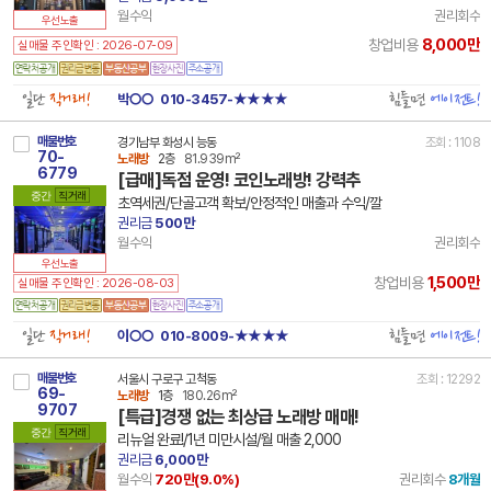
월수익
권리회수
우선노출
8,000만
창업비용
실매물 주인확인 : 2026-07-09
일단
직거래!
힘들면
에이전트!
박○○
010-3457-★★★★
매물번호
경기남부 화성시 능동
조회 : 1108
70-
노래방
2층
81.939m²
6779
[급매]독점 운영! 코인노래방! 강력추
중간
직거래
초역세권/단골고객 확보/안정적인 매출과 수익/깔
권리금
500만
월수익
권리회수
우선노출
1,500만
창업비용
실매물 주인확인 : 2026-08-03
일단
직거래!
힘들면
에이전트!
이○○
010-8009-★★★★
매물번호
서울시 구로구 고척동
조회 : 12292
69-
노래방
1층
180.26m²
9707
[특급]경쟁 없는 최상급 노래방 매매!
중간
직거래
리뉴얼 완료!/1년 미만시설/월 매출 2,000
권리금
6,000만
월수익
720만(
9.0
%)
권리회수
8개월