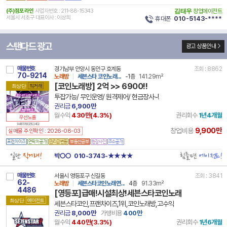
(주)점포라인
사업자번호 : 211-88-15343
김태우
창업에이전트
서울시 서초구 대표이사 : 이상희
휴대폰
010-5143-****
스탠다드 광고
광고 상품안내
매물번호
경기남부 안양시 동안구 호계동
조회 : 8862
70-9214
노래방
세븐스타 코인노래...
-1층
141.29m²
[코인노래방] 2억 >> 6900!!
최상단
직거래
투잡가능/ 무인운영/ 원격제어/ 현금장사~!
권리금
6,900만
월수익
430만(
4.3
%)
권리회수
1년4개월
우선노출
14 41173 7930 251224 102
9,900만
창업비용
실매물 주인확인 : 2026-08-03
일단
직거래!
힘들면
에이전트!
박○○
010-3743-★★★★
매물번호
서울시 영등포구 신길동
조회 : 3841
62-
노래방
세븐스타코인노래연...
4층
91.33m²
4486
[영등포]급매!시설최상!세븐스타코인노래
최상단
에이전트
세븐스타코인,프랜차이즈,1위,코인노래방,고수익
권리금
8,000만
가맹비용
400만
월수익
440만(
3.3
%)
권리회수
1년6개월