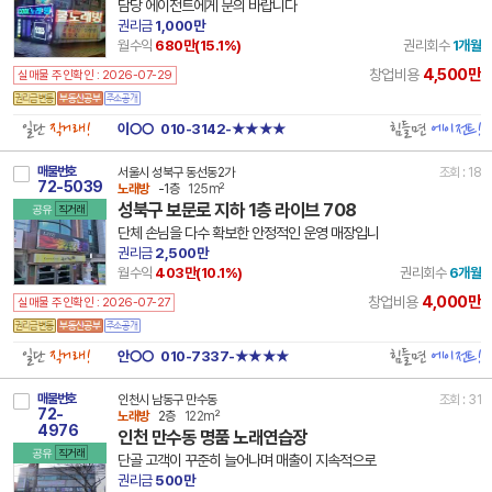
담당 에이전트에게 문의 바랍니다
권리금
1,000만
월수익
680만(
15.1
%)
권리회수
1개월
4,500만
창업비용
실매물 주인확인 : 2026-07-29
일단
직거래!
힘들면
에이전트!
이○○
010-3142-★★★★
매물번호
서울시 성북구 동선동2가
조회 : 18
72-5039
노래방
-1층
125m²
성북구 보문로 지하 1층 라이브 708
공유
직거래
단체 손님을 다수 확보한 안정적인 운영 매장입니
권리금
2,500만
월수익
403만(
10.1
%)
권리회수
6개월
4,000만
창업비용
실매물 주인확인 : 2026-07-27
일단
직거래!
힘들면
에이전트!
안○○
010-7337-★★★★
매물번호
인천시 남동구 만수동
조회 : 31
72-
노래방
2층
122m²
4976
인천 만수동 명품 노래연습장
공유
직거래
단골 고객이 꾸준히 늘어나며 매출이 지속적으로
권리금
500만