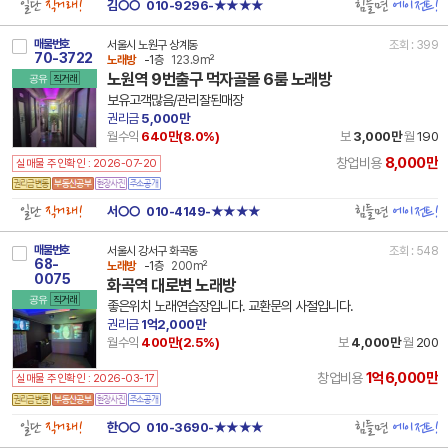
일단
직거래!
힘들면
에이전트!
김○○
010-9296-★★★★
매물번호
서울시 노원구 상계동
조회 : 399
70-3722
노래방
-1층
123.9m²
노원역 9번출구 먹자골몰 6룸 노래방
공유
직거래
보유고객많음/관리잘된매장
권리금
5,000만
월수익
640만(
8.0
%)
보
3,000만
월
190
8,000만
창업비용
실매물 주인확인 : 2026-07-20
일단
직거래!
힘들면
에이전트!
서○○
010-4149-★★★★
매물번호
서울시 강서구 화곡동
조회 : 548
68-
노래방
-1층
200m²
0075
화곡역 대로변 노래방
공유
직거래
좋은위치 노래연습장입니다. 교환문의 사절입니다.
권리금
1억2,000만
월수익
400만(
2.5
%)
보
4,000만
월
200
1억6,000만
창업비용
실매물 주인확인 : 2026-03-17
일단
직거래!
힘들면
에이전트!
한○○
010-3690-★★★★