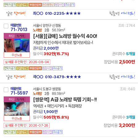
일단
직거래!
힘들면
에이전트!
최○○
010-2235-★★★★
매물번호
서울시 양천구 신정동
조회 : 2744
71-7013
노래방
2층
56.19m²
[서울][급매] 노래방 월수익 400!
하단
직거래
저렴하게 인수해서 제대로 벌어보세요~!
권리금
2,000만
월수익
392만(
15.7
%)
권리회수
5개월
우선노출
2,500만
창업비용
실매물 주인확인 : 2026-08-04
일단
직거래!
힘들면
에이전트!
곽○○
010-3479-★★★★
매물번호
서울시 도봉구 쌍문동
조회 : 640
71-5597
노래방
2층
89.18m²
[쌍문역] A급 노래방 득템 기회~!!
하단
직거래
역세권 + 메인사거리 + 독점매장
권리금
1,900만
월수익
505만(
15.8
%)
권리회수
3개월
우선노출
3,200만
창업비용
실매물 주인확인 : 2026-07-28