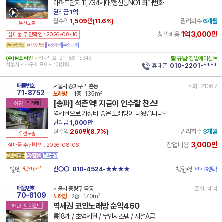
아파트단지 11,734세대/행신동NO1 최대번화
권리금
1억
월수익
1,509만(
11.6
%)
권리회수
6개월
우선노출
1억3,000만
창업비용
실매물 주인확인 : 2026-08-10
(주)점포라인
사업자번호 : 211-88-15343
황규남
창업에이전트
서울시 서초구 대표이사 : 이상희
휴대폰
010-2201-****
매물번호
서울시 송파구 석촌동
조회 : 21367
71-8752
노래방
-1층
135m²
[송파] 석촌역! 지금이 인수할 찬스!
하단
직거래
역세권으로 가성비 좋은 노래방이 나왔습니다~!
권리금
1,000만
월수익
260만(
8.7
%)
권리회수
3개월
우선노출
3,000만
창업비용
실매물 주인확인 : 2026-08-06
일단
직거래!
힘들면
에이전트!
신○○
010-4524-★★★★
매물번호
서울시 중랑구 묵동
조회 : 414
70-8109
노래방
2층
170m²
역세권 코인노래방 순익460
하단
에이전트
룸18개 / 초역세권 / 무인시스템 / 시설A급