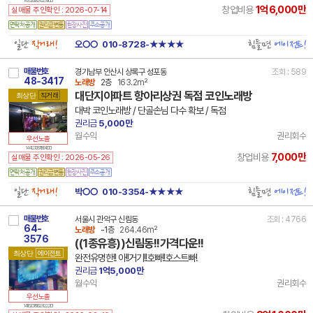
14 30200 8245 231110 101
1억6,000만
창업비용
실매물 주인확인 : 2026-07-14
일단
직거래!
힘들면
에이전트!
오○○
010-8728-★★★★
매물번호
경기남부 안산시 상록구 성포동
조회 : 589
48-3417
노래방
2층
163.2m²
대단지아파트 항아리상권 독점 코인노래방
최상단
직거래
대박 코인노래방 / 단골손님 다수 확보 / 독점
권리금
5,000만
월수익
권리회수
우선노출
14 41271 7871 190410 101
7,000만
창업비용
실매물 주인확인 : 2026-05-26
일단
직거래!
힘들면
에이전트!
박○○
010-3354-★★★★
매물번호
서울시 관악구 신림동
조회 : 4766
64-
노래방
-1층
264.46m²
3576
((1종유흥))신림동!!가격다운!!
최상단
에이전트
완전유명한!! 아!!거기!!호빠!!호스트빠!
권리금
1억5,000만
월수익
권리회수
우선노출
14 11620 7856 231222 101