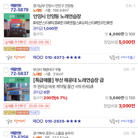
매물번호
경기남부 안양시 만안구 안양동
조회 : 1
72-5879
노래방
-1층
168.44m²
안양시 안양동 노래연습장
공유
직거래
#세븐스타#락휴#준코#엔젤스#슈퍼스타#텐코인#엔
권리금
1,000만
월수익
보
4,000만
월
100
5,000만
창업비용
실매물 주인확인 : 2026-08-08
일단
직거래!
힘들면
에이전트!
이○○
010-4073-★★★★
매물번호
부산시 해운대구 우동
조회 : 17
72-5637
노래방
-1층
314m²
[특급매물] 부산 해운대 노래연습장 급
공유
직거래
무 권리금 바로 계약될 물건 서두르세요!!
권리금
0만
월수익
200만(
6.7
%)
보
3,000만
월
130
3,000만
창업비용
실매물 주인확인 : 2026-08-04
일단
직거래!
힘들면
에이전트!
이○○
010-2639-★★★★
매물번호
경기북부 포천시 소흘읍 송우리
조회 : 19
72-5356
노래방
3층
233.52m²