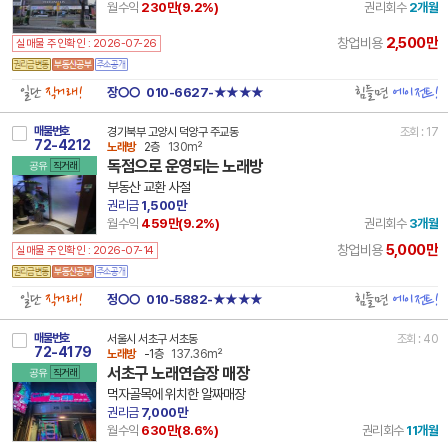
월수익
230만(
9.2
%)
권리회수
2개월
2,500만
창업비용
실매물 주인확인 : 2026-07-26
일단
직거래!
힘들면
에이전트!
장○○
010-6627-★★★★
매물번호
경기북부 고양시 덕양구 주교동
조회 : 17
72-4212
노래방
2층
130m²
독점으로 운영되는 노래방
공유
직거래
부동산 교환 사절
권리금
1,500만
월수익
459만(
9.2
%)
권리회수
3개월
5,000만
창업비용
실매물 주인확인 : 2026-07-14
일단
직거래!
힘들면
에이전트!
정○○
010-5882-★★★★
매물번호
서울시 서초구 서초동
조회 : 40
72-4179
노래방
-1층
137.36m²
서초구 노래연습장 매장
공유
직거래
먹자골목에 위치한 알짜매장
권리금
7,000만
월수익
630만(
8.6
%)
권리회수
11개월