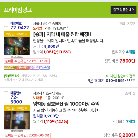
프리미엄 광고
광고 상품안내
매물번호
서울시 송파구 송파동
조회 : 8122
72-0422
노래방
-1층
191.88m²
[송파] 지역 내 매출 원탑 매장!!
최상단
에이전트
현장을 보셔야 압니다. 만족도 높을 매장입니다.
권리금
4,800만
월수익
1,051만(
13.5
%)
권리회수
4개월
14 11710 7930 260528 101
7,800만
창업비용
실매물 주인확인 : 2026-07-30
(주)점포라인
사업자번호 : 211-88-15343
이태민
창업에이전트
서울시 서초구 대표이사 : 이상희
휴대폰
010-9551-****
매물번호
서울시 서초구 양재동
조회 : 2
72-
노래방
-1층
200m²
5900
양재동 삼호물산 월 1000이상 수익
최상단
에이전트
자료 확인 가능하고 월 수익이 천만원 이상 나
권리금
8,200만
월수익
1,110만(
12.1
%)
권리회수
7개월
14 11650 8163 260808 101
9,200만
창업비용
실매물 주인확인 : 2026-08-08