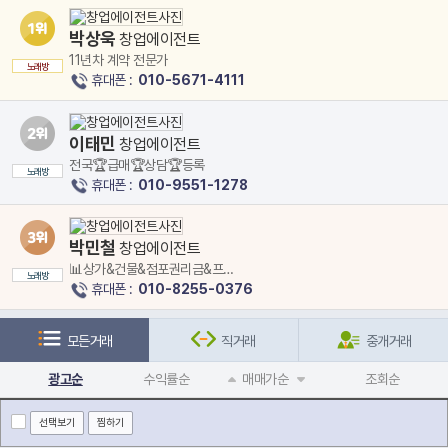
박상욱
창업에이전트
11년차 계약 전문가
노래방
휴대폰 :
010-5671-4111
이태민
창업에이전트
전국🏆급매🏆상담🏆등록
노래방
휴대폰 :
010-9551-1278
박민철
창업에이전트
📊상가&건물&점포권리금&프랜
노래방
차이즈 계약전문
휴대폰 :
010-8255-0376
모든거래
직거래
중개거래
광고순
수익률순
매매가순
조회순
선택보기
찜하기