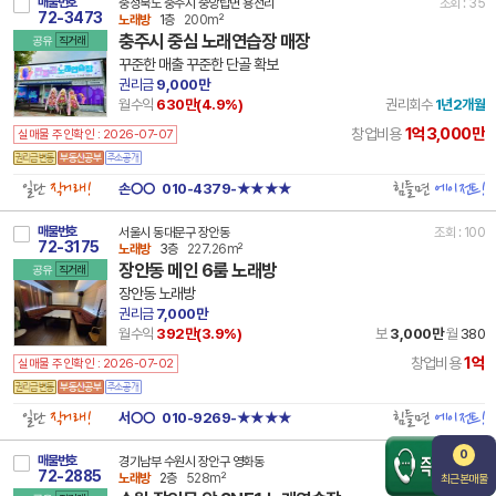
매물번호
충청북도 충주시 중앙탑면 용전리
조회 : 35
72-3473
노래방
1층
200m²
충주시 중심 노래연습장 매장
공유
직거래
꾸준한 매출 꾸준한 단골 확보
권리금
9,000만
월수익
630만(
4.9
%)
권리회수
1년2개월
1억3,000만
창업비용
실매물 주인확인 : 2026-07-07
일단
직거래!
힘들면
에이전트!
손○○
010-4379-★★★★
매물번호
서울시 동대문구 장안동
조회 : 100
72-3175
노래방
3층
227.26m²
장안동 메인 6룸 노래방
공유
직거래
장안동 노래방
권리금
7,000만
월수익
392만(
3.9
%)
보
3,000만
월
380
1억
창업비용
실매물 주인확인 : 2026-07-02
일단
직거래!
힘들면
에이전트!
서○○
010-9269-★★★★
0
매물번호
경기남부 수원시 장안구 영화동
조회 : 65
72-2885
노래방
2층
528m²
최근본매물