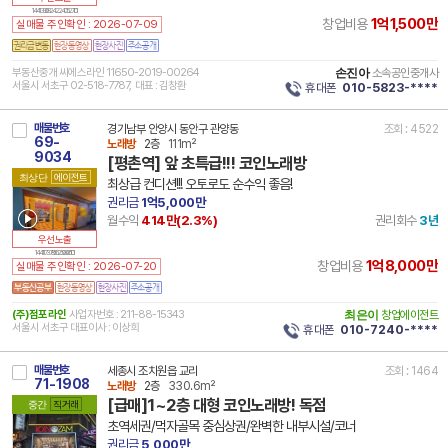
14 41390 8242 240527 101
1억1,500만
창업비용
실매물 주인확인 : 2026-07-09
부동산중개 씨에스라인 11650-2019-00264
손진아
소속공인중개사
서울시 서초구 02-518-7787, 대표 : 김창환
휴대폰
010-5823-****
매물번호
경기남부 안양시 동안구 관양동
조회 : 4522
69-
노래방
2층
111m²
9034
[평촌역] 앞 초특급!!! 코인노래방
최상단
에이전트
최상급 컨디션!!! 오토로도 순수익 좋음!
권리금
1억5,000만
월수익
414만(
2.3
%)
권리회수
3년
우선노출
14 41173 7856 250806 101
1억8,000만
창업비용
실매물 주인확인 : 2026-07-20
(주)점포라인
사업자번호 : 211-88-15343
최은이
창업에이전트
서울시 서초구 대표이사 : 이상희
휴대폰
010-7240-****
매물번호
세종시 조치원읍 교리
조회 : 1464
71-1908
노래방
2층
330.6m²
[급매]1~2층 대형 코인노래방! 독점
중간
직거래
초역세권/먹자골목 중심상권/완벽한 내부시설/코너
권리금
5,000만