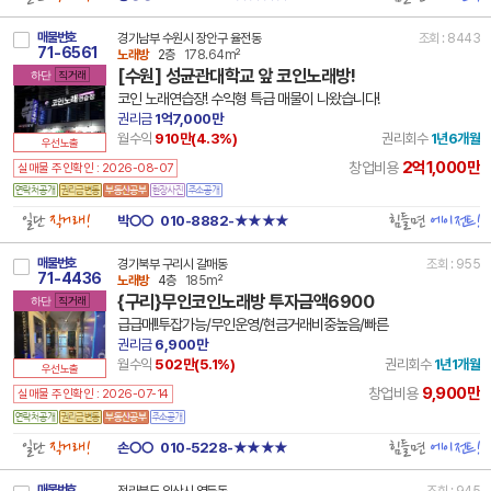
매물번호
경기남부 수원시 장안구 율전동
조회 : 8443
71-6561
노래방
2층
178.64m²
[수원] 성균관대학교 앞 코인노래방!
하단
직거래
코인 노래연습장! 수익형 특급 매물이 나왔습니다!
권리금
1억7,000만
월수익
910만(
4.3
%)
권리회수
1년6개월
우선노출
2억1,000만
창업비용
실매물 주인확인 : 2026-08-07
일단
직거래!
힘들면
에이전트!
박○○
010-8882-★★★★
매물번호
경기북부 구리시 갈매동
조회 : 955
71-4436
노래방
4층
185m²
{구리}무인코인노래방 투자금액6900
하단
직거래
급급매!!투잡가능/무인운영/현금거래비중높음/빠른
권리금
6,900만
월수익
502만(
5.1
%)
권리회수
1년1개월
우선노출
9,900만
창업비용
실매물 주인확인 : 2026-07-14
일단
직거래!
힘들면
에이전트!
손○○
010-5228-★★★★
매물번호