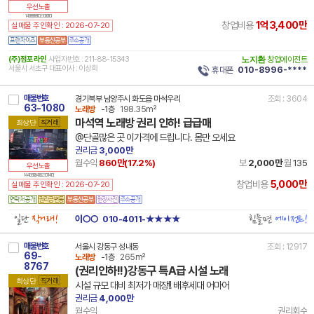
우선노출
14 99999 8110 230801 101
1억3,400만
창업비용
실매물 주인확인 : 2026-07-20
(주)점포라인
사업자번호 : 211-88-15343
노지환
창업에이전트
서울시 서초구 대표이사 : 이상희
휴대폰
010-8996-****
매물번호
경기북부 남양주시 화도읍 마석우리
조회 : 3604
63-1080
노래방
-1층
198.35m²
마석역 노래방 권리 인하! 급급매
최상단
직거래
@단골많은 곳 이가격에 드립니다. 몸만 오세요
권리금
3,000만
월수익
860만(
17.2
%)
보
2,000만
월
135
우선노출
14 41360 8406 230714 101
5,000만
창업비용
실매물 주인확인 : 2026-07-20
일단
직거래!
힘들면
에이전트!
이○○
010-4011-★★★★
매물번호
서울시 강동구 성내동
조회 : 12917
69-
노래방
-1층
265m²
8767
(권리인하!!)강동구 특A급 시설 노래
최상단
직거래
시설 규모 대비 최저가 매장!! 배후세대 어마어
권리금
4,000만
월수익
권리회수