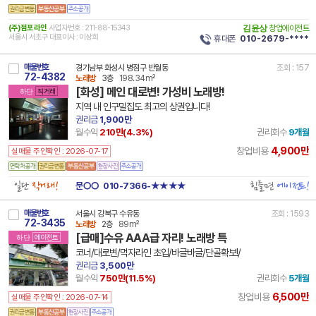
(주)점포라인
사업자번호 : 211-88-15343
김윤상
창업에이전트
서울시 서초구 대표이사 : 이상희
휴대폰
010-2679-****
매물번호
경기남부 화성시 병점구 반월동
조회 : 157
72-4382
노래방
3층
198.34m²
[화성] 메인 대로변! 가성비 노래방!
하단
직거래
지역 내 인구밀집도 최고의 상권입니다!
권리금
1,900만
월수익
210만(
4.3
%)
권리회수
9개월
4,900만
창업비용
실매물 주인확인 : 2026-07-17
일단
직거래!
힘들면
에이전트!
문○○
010-7366-★★★★
매물번호
서울시 강북구 수유동
조회 : 1593
72-3435
노래방
2층
89m²
[급매]수유 AAA급 자리! 노래방 특
하단
에이전트
코너/대로변/먹자라인 초입/바글바글/단골확보!/
권리금
3,500만
월수익
750만(
11.5
%)
권리회수
5개월
6,500만
창업비용
실매물 주인확인 : 2026-07-14