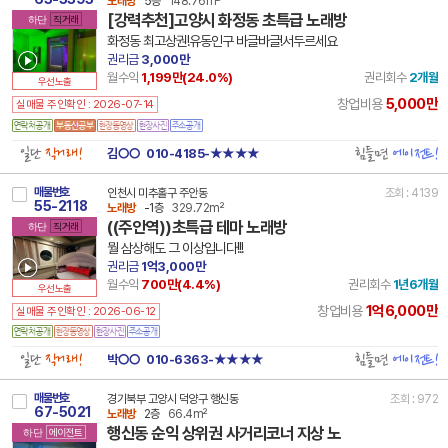
노래방
5층
148.76m²
[강력추천]고양시 화정동 초특급 노래방
하단
직거래
화정동 최고상권!유동인구 바글바글!서두르세요
권리금
3,000만
월수익
1,199만(
24.0
%)
권리회수
2개월
우선노출
5,000만
창업비용
실매물 주인확인 : 2026-07-14
일단
직거래!
힘들면
에이전트!
김○○
010-4185-★★★★
매물번호
인천시 미추홀구 주안동
조회 : 4139
55-2118
노래방
-1층
329.72m²
((주안역))초특급 테마 노래방
하단
직거래
뭘 삼상해도 그 이상입니다!!!
권리금
1억3,000만
월수익
700만(
4.4
%)
권리회수
1년6개월
우선노출
1억6,000만
창업비용
실매물 주인확인 : 2026-06-12
일단
직거래!
힘들면
에이전트!
박○○
010-6363-★★★★
매물번호
경기북부 고양시 덕양구 행신동
조회 : 972
67-5021
노래방
2층
66.4m²
행신동 순익 상위권 사거리코너 지상 노
하단
에이전트