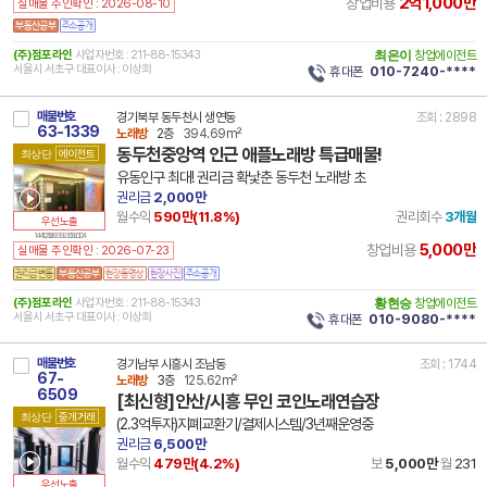
2억1,000만
창업비용
실매물 주인확인 : 2026-08-10
(주)점포라인
사업자번호 : 211-88-15343
최은이
창업에이전트
서울시 서초구 대표이사 : 이상희
휴대폰
010-7240-****
매물번호
경기북부 동두천시 생연동
조회 : 2898
63-1339
노래방
2층
394.69m²
동두천중앙역 인근 애플노래방 특급매물!
최상단
에이전트
유동인구 최대! 권리금 확낯춘 동두천 노래방 초
권리금
2,000만
월수익
590만(
11.8
%)
권리회수
3개월
우선노출
14 41250 8339 230920 104
5,000만
창업비용
실매물 주인확인 : 2026-07-23
(주)점포라인
사업자번호 : 211-88-15343
황현승
창업에이전트
서울시 서초구 대표이사 : 이상희
휴대폰
010-9080-****
매물번호
경기남부 시흥시 조남동
조회 : 1744
67-
노래방
3층
125.62m²
6509
[최신형]안산/시흥 무인 코인노래연습장
최상단
중개거래
(2.3억투자)지폐교환기/결제시스템/3년째운영중
권리금
6,500만
월수익
479만(
4.2
%)
보
5,000만
월
231
우선노출