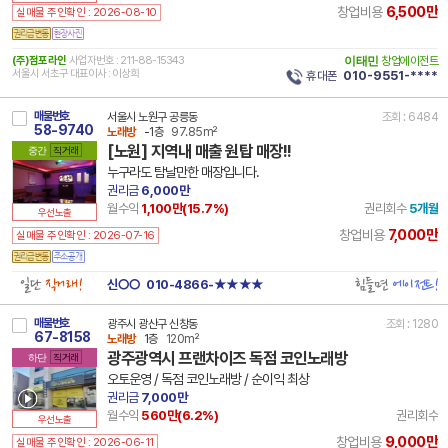
6,500만
창업비용
실매물 주인확인 : 2026-08-10
(주)점포라인
사업자번호 : 211-88-15343
이태민
창업에이전트
서울시 서초구 대표이사 : 이상희
휴대폰
010-9551-****
매물번호
서울시 노원구 공릉동
조회 : 6484
58-9740
노래방
-1층
97.85m²
[노원] 지역내 매출 원탑 매장!!
중간
직거래
누구라도 탐날만한 매장입니다.
권리금
6,000만
월수익
1,100만(
15.7
%)
권리회수
5개월
우선노출
7,000만
창업비용
실매물 주인확인 : 2026-07-16
일단
직거래!
힘들면
에이전트!
신○○
010-4866-★★★★
매물번호
광주시 광산구 신창동
조회 : 1280
67-8158
노래방
1층
120m²
광주광역시 프랜차이즈 독점 코인노래방
하단
직거래
오토운영 / 독점 코인노래방 / 순이익 최상
권리금
7,000만
월수익
560만(
6.2
%)
권리회수
우선노출
9,000만
창업비용
실매물 주인확인 : 2026-06-11