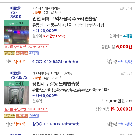
매물번호
인천시 서해구 청라동
조회 : 44
72-
노래방
2층
415m²
3600
인천 서해구 먹자골목 수노래연습장
공유
직거래
유동 인구가 풍부하고 단골 고객층이 탄탄하게 형
권리금
3,000만
월수익
671만(
11.2
%)
권리회수
4개월
6,000만
창업비용
실매물 주인확인 : 2026-07-08
일단
직거래!
힘들면
에이전트!
이○○
010-9274-★★★★
매물번호
경기남부 용인시 기흥구 구갈동
조회 : 51
72-3572
노래방
4층
132m²
용인시 구갈동 노래연습장
공유
직거래
#세븐스타#락휴#준코#엔젤스#슈퍼스타#텐코인#엔
권리금
8,000만
월수익
보
5,000만
월
230
1억3,000만
창업비용
실매물 주인확인 : 2026-07-07
일단
직거래!
힘들면
에이전트!
왕○○
010-3860-★★★★