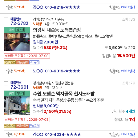
일단
직거래!
힘들면
에이전트!
김○○
010-8218-★★★★
매물번호
경기남부 의왕시 내손동
조회 : 33
72-3782
노래방
4층
219.39m²
의왕시 내손동 노래연습장
공유
직거래
#세븐스타#락휴#준코#엔젤스#슈퍼스타#텐코인#엔
권리금
7,000만
월수익
980만(
9.3
%)
보
3,500만
월
220
1억500만
창업비용
실매물 주인확인 : 2026-07-09
일단
직거래!
힘들면
에이전트!
노○○
010-6319-★★★★
매물번호
경기남부 수원시 권선구 권선동
조회 : 79
72-3601
노래방
2층
132m²
수원 모텔촌 먹자골목 천사노래밤
공유
직거래
숙박 밀집 지역 특성상 유동 방문객 수요가 꾸준
권리금
8,000만
월수익
2,150만(
21.5
%)
권리회수
4개월
1억
창업비용
실매물 주인확인 : 2026-07-08
일단
직거래!
힘들면
에이전트!
김○○
010-4234-★★★★