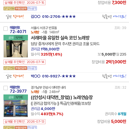
7,300만
창업비용
실매물 주인확인 : 2026-07-15
일단
직거래!
힘들면
에이전트!
김○○
010-2706-★★★★
매물번호
서울시 서초구 반포동
조회 : 39
72-4071
노래방
-1층
148m²
서래마을 유일한 실속 코인 노래방
공유
직거래
담당 중개사에게 문의 주시면 권리금 조율 도와드
권리금
1억6,000만
월수익
325만(
1.6
%)
보
5,000만
월
235
2억1,000만
창업비용
실매물 주인확인 : 2026-07-14
일단
직거래!
힘들면
에이전트!
박○○
010-9927-★★★★
매물번호
경기남부 안성시 대덕면 내리
조회 : 32
72-3977
노래방
-1층
248m²
((안성시 대덕면_창업)) 노래연습장
공유
직거래
(( 권리금 협의가능 )) 특급/인증매물/초보창
권리금
4,000만
월수익
483만(
9.7
%)
권리회수
8개월
5,000만
창업비용
실매물 주인확인 : 2026-07-13