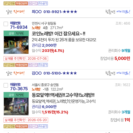
일단
직거래!
힘들면
에이전트!
최○○
010-9921-★★★★
매물번호
인천시 서구 왕길동
조회 : 466
71-6934
노래방
4층
271.7m²
코인노래방! 이건 잡으세요~!!
공유
직거래
2억 4천이 투자 된 26개 룸을 보유한 대규모
권리금
2,000만
월수익
203만(
4.1
%)
권리회수
9개월
5,000만
창업비용
실매물 주인확인 : 2026-07-08
일단
직거래!
힘들면
에이전트!
김○○
010-5100-★★★★
매물번호
서울시 종로구 숭인동
조회 : 1622
70-3675
노래방
-1층
122.2m²
동묘앞역!!역세권!!고수익!!노래방!!
공유
직거래
동묘앞역,역세권,노래방,1인운영가능,고수익
권리금
6,000만
월수익
1,515만(
15.2
%)
권리회수
3개월
1억
창업비용
실매물 주인확인 : 2026-05-20