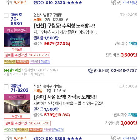
일단
직거래!
힘들면
에이전트!
전○○
010-2330-★★★★
매물번호
인천시 남동구 구월동
조회 : 2495
70-
노래방
2층
122.88m²
8980
[인천] 구월동! 수익형 노래방~!!
하단
에이전트
지금 인수하시기 가장 좋은 타이밍입니다.
권리금
1,500만
월수익
957만(
27.3
%)
권리회수
1개월
우선노출
3,500만
창업비용
실매물 주인확인 : 2026-07-23
(주)점포라인
사업자번호 : 211-88-15343
(대표전화)
02-518-7787
서울시 서초구 대표이사 : 이상희
매물번호
서울시 송파구 가락동
조회 : 3068
71-8202
노래방
-1층
112.5m²
[송파] 시설 완벽! 가락동 노래방!!
하단
직거래
저렴하게 인수해서 대박을 노릴 수 있는 유일한
권리금
1,500만
월수익
578만(
19.3
%)
권리회수
2개월
우선노출
3,000만
창업비용
실매물 주인확인 : 2026-05-26
일단
직거래!
힘들면
에이전트!
강○○
010-8896-★★★★