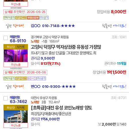
우선노출
14 11740 7877 250801 101
8,000만
창업비용
실매물 주인확인 : 2026-06-25
일단
직거래!
힘들면
에이전트!
김○○
010-7148-★★★★
매물번호
경기북부 고양시 덕양구 화정동
조회 : 1041
68-9110
노래방
-1층
166m²
고양시 덕양구 먹자상권중 유동성 가장많
최상단
직거래
뜨내기 많고 충성 단골들 그대로만 운영해도 최
권리금
9,500만
월수익
813만(
7.1
%)
권리회수
11개월
우선노출
14 41281 7871 240108 103
1억1,500만
창업비용
실매물 주인확인 : 2026-08-06
일단
직거래!
힘들면
에이전트!
변○○
010-9300-★★★★
매물번호
대전시 유성구 자운동
조회 : 8731
63-7462
노래방
2층
112.4m²
[초특급]대전 유성 코인노래방 양도
최상단
직거래
최강입지/매출대박/좋은상권
권리금
1억4,000만
월수익
보
2,000만
월
140
우선노출