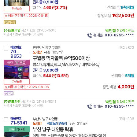
권리금
8,500만
월수익
460만(
3.7
%)
권리회수
1년6개월
우선노출
1억2,500만
창업비용
실매물 주인확인 : 2026-06-15
(주)점포라인
사업자번호 : 211-88-15343
박민철
창업에이전트
서울시 서초구 대표이사 : 이상희
휴대폰
010-8255-****
매물번호
인천시 남동구 구월동
조회 : 823
70-
노래방
-1층
105m²
9653
구월동 먹자골목 순익500이상
하단
에이전트
룸4개.휴게실,창고 /출입문2개 / 내부화장실/
권리금
3,000만
월수익
540만(
13.5
%)
권리회수
5개월
우선노출
4,000만
창업비용
실매물 주인확인 : 2026-08-06
(주)점포라인
사업자번호 : 211-88-15343
박민철
창업에이전트
서울시 서초구 대표이사 : 이상희
휴대폰
010-8255-****
매물번호
부산시 남구 대연동
조회 : 336
71-5341
노래방
락휴노래연습장
2층
314m²
부산 남구 대연동 락휴
공유
직거래
유명 코인노래연습장 방 36개 경성대부경대역 인