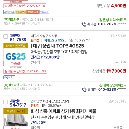
14 41550 7537 250901 101
4,500만
창업비용
실매물 주인확인 : 2026-06-19
(주)점포라인
사업자번호 : 211-88-15343
김윤상
창업에이전트
서울시 서초구 대표이사 : 이상희
휴대폰
010-2679-****
매물번호
대구시 수성구 시지동
조회 : 5935
61-7588
편의점
지에스25(GS2...
1층
106.29m²
[대구]상권 내 TOP!! #GS25
최상단
에이전트
매익률 / 정산금 모두 TOP !! 최저가진행
권리금
1억2,000만
월수익
권리회수
우선노출
14 27260 8037 230608 101
1억7,000만
창업비용
실매물 주인확인 : 2026-06-08
(주)점포라인
사업자번호 : 211-88-15343
김태회
창업에이전트
서울시 서초구 대표이사 : 이상희
휴대폰
010-8289-****
매물번호
경기남부 화성시 남양읍 남양리
조회 : 23143
54-7517
편의점
1층
39.67m²
화성 신축 아파트 상가1층 최저가 매물
최상단
직거래
단지내 주출입구 옆 상가!! 임대 맞춰진 알짜상
권리금
0만
월수익
권리회수
우선노출