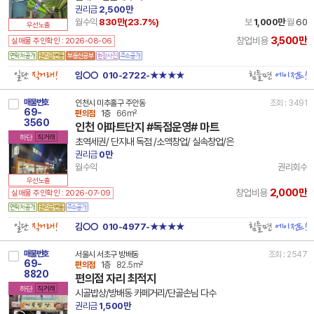
권리금
2,500만
월수익
830만(
23.7
%)
보
1,000만
월
60
우선노출
3,500만
창업비용
실매물 주인확인 : 2026-08-06
일단
직거래!
힘들면
에이전트!
임○○
010-2722-★★★★
매물번호
인천시 미추홀구 주안동
조회 : 3491
69-
편의점
1층
66m²
3560
인천 아파트단지 #독점운영# 마트
하단
직거래
초역세권/ 단지내 독점 /소액창업/ 실속창업/은
권리금
0만
월수익
권리회수
우선노출
2,000만
창업비용
실매물 주인확인 : 2026-07-09
일단
직거래!
힘들면
에이전트!
김○○
010-4977-★★★★
매물번호
서울시 서초구 방배동
조회 : 2547
69-
편의점
1층
82.5m²
8820
편의점 자리 최적지
하단
직거래
시골밥상/방배동 카페거리/단골손님 다수
권리금
1,500만