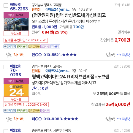
매물번호
경기남부 평택시 고덕동
조회 : 8418
65-2293
편의점
이마트24(ema...
1층
46.28m²
(천만원지원)평택 삼성반도체 가성비최고
하단
직거래
오피스빌딩 독점/14시간 운영 가성비 매장/부부
권리금
-1,000만
가맹비용
700만
월수익
684만(
25.3
%)
권리회수
우선노출
2,700만
창업비용
실매물 주인확인 : 2026-07-28
일단
직거래!
힘들면
에이전트!
안○○
010-5521-★★★★
매물번호
경기남부 평택시 고덕동
조회 : 2806
70-
편의점
이마트24(ema...
1층
82m²
0268
평택고덕이마트24 R리저브편의점+노브랜
하단
직거래
상가매매25억5천/ 상가호수 개별 매매시 13
권리금
0만
월수익
보
25억5,000만
월
없음
우선노출
25억5,000만
창업비용
실매물 주인확인 : 2026-08-06
일단
직거래!
힘들면
에이전트!
허○○
010-9083-★★★★
매물번호
충청북도 청주시 서원구 수곡동
조회 : 4256