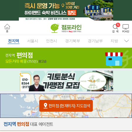
전지역
서울시
인천시
경기북부
경기남부
지방
편의점
전지역
모든거래 매물
광고순
(353건)
편의점 (현재위치) 지도검색
전지역
편의점
대표 에이전트