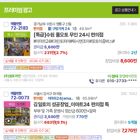
프리미엄 광고
광고 상품안내
매물번호
경기남부 수원시 영통구 신동
조회 : 5386
72-2183
편의점
新 구멍가게 24
1층
49.5m²
[특급]수원 풀오토 무인 24시 편의점
중간
에이전트
#이마트24#크린토피아#워시엔조이#포토이즘박스#
권리금
5,600만
월수익
231만(
2.7
%)
권리회수
2년
8,600만
창업비용
실매물 주인확인 : 2026-07-28
(주)점포라인
사업자번호 : 211-88-15343
이정태
창업에이전트
서울시 서초구 대표이사 : 이상희
휴대폰
010-2733-****
매물번호
서울시 강서구 화곡동
조회 : 1042
72-0073
편의점
이마트24(ema...
1층
65.98m²
김일호의 성공창업_이마트24 편의점 특
하단
직거래
부부 및 가족 운영시 정산금 600만+알파
권리금
3,500만
가맹비용
770만
월수익
663만(
9.1
%)
권리회수
5개월
7,270만
창업비용
실매물 주인확인 : 2026-07-24
건물등기부