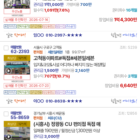
권리금
1억1,000만
가맹비용
700만
월수익
1,091만(
7.6
%)
권리회수
10개월
우선노출
14 11710 7877 231008 101
1억4,300만
창업비용
실매물 주인확인 : 2026-07-14
일단
직거래!
힘들면
에이전트!
임○○
010-2997-★★★★
매물번호
서울시 구로구 고척동
조회 : 5239
62-2393
편의점
세븐일레븐
1층
99.17m²
고척동아파트#독점#세븐일레븐
최상단
직거래
입지&규모&시설 어디하나 빠지지 않는 매장!!일
권리금
1,500만
가맹비용
2,140만
월수익
707만(
10.7
%)
권리회수
2개월
우선노출
14 11530 7877 230717 101
6,640만
창업비용
실매물 주인확인 : 2026-07-23
일단
직거래!
힘들면
에이전트!
이○○
010-8638-★★★★
매물번호
경기남부 시흥시 배곧동
조회 : 12856
55-8659
편의점
씨유(CU)
(시흥시) 정왕동 CU 편의점 독점 매
최상단
직거래
일매출 190만원 / 월정산금 1,300만원 이상
권리금
3,000만