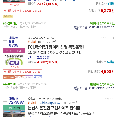
월수익
735만(
14.0
%)
권리회수
1개월
우선노출
5,270만
창업비용
실매물 주인확인 : 2026-06-22
(주)점포라인
사업자번호 : 211-88-15343
이창배
창업에이전트
서울시 서초구 대표이사 : 이상희
휴대폰
010-6888-****
매물번호
경기남부 평택시 지산동
조회 : 3634
66-
편의점
1층
132.23m²
6705
[CU편의점] 항아리 상권 독점운영!
하단
에이전트
깔끔한 시설과 주차장을 갖추고 있습니다.
권리금
2,500만
월수익
460만(
10.2
%)
권리회수
5개월
우선노출
4,500만
창업비용
실매물 주인확인 : 2026-07-23
(주)점포라인
사업자번호 : 211-88-15343
민병하
창업에이전트
서울시 서초구 대표이사 : 이상희
휴대폰
010-3259-****
매물번호
충청남도 논산시 은진면 와야리
조회 : 31
72-3887
편의점
지에스25(GS2...
1층
132m²
논산시 은진면 프랜차이즈 편의점
공유
직거래
#씨유#지에스25#세븐일레븐#이마트24#응응스크