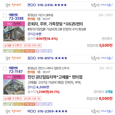
일단
직거래!
힘들면
에이전트!
전○○
010-2416-★★★★
매물번호
충청남도 아산시 용화동
조회 : 2593
72-3388
편의점
1층
60m²
은퇴자, 주부, 가족창업 *GS25편의
하단
직거래
#최저가창업# 가성비최고# 안정적 수익 확보#
권리금
0만
월수익
800만(
14.6
%)
권리회수
5,500만
창업비용
실매물 주인확인 : 2026-08-05
일단
직거래!
힘들면
에이전트!
김○○
010-8570-★★★★
매물번호
충청남도 천안시 서북구 입장면 신두리
조회 : 1872
72-1147
편의점
1층
80m²
천안 공단밀집지역*고매출* 편의점
하단
직거래
고매출/ 고수익/ 가성비 매장/ 은퇴자, 부부,
권리금
4,000만
월수익
1,208만(
20.1
%)
권리회수
3개월
6,000만
창업비용
실매물 주인확인 : 2026-08-10
일단
직거래!
힘들면
에이전트!
이○○
010-2269-★★★★