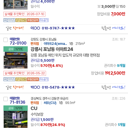
권리금
4,000만
월수익
보
3,000만
월
150
7,000만
창업비용
실매물 주인확인 : 2026-07-10
일단
직거래!
힘들면
에이전트!
이○○
010-9747-★★★★
매물번호
강원도 강릉시 포남동
조회 : 167
72-0100
편의점
이마트24(ema...
1층
215m²
강릉시 포남동 이마트24
공유
직거래
강릉 포남동 메인 위치 압도적 규모의 대형 편의점
권리금
5,500만
월수익
570만(
4.6
%)
권리회수
9개월
1억2,500만
창업비용
실매물 주인확인 : 2026-05-22
일단
직거래!
힘들면
에이전트!
박○○
010-5478-★★★★
매물번호
경상북도 경주시 강동면 유금리
조회 : 226
71-8136
편의점
씨유(CU)
1층
99.1m²
CU
공유
직거래
수익보장
권리금
1,500만
월수익
870만(
24.9
%)
권리회수
1개월