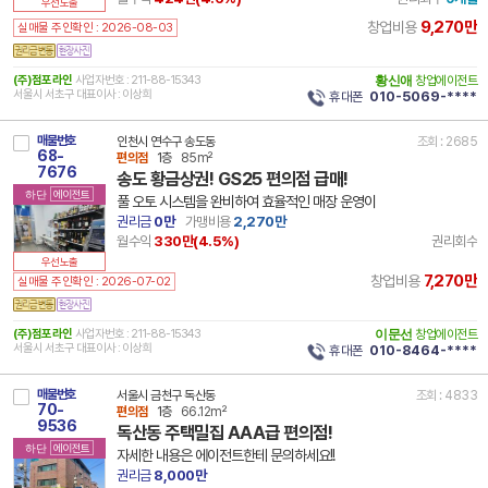
우선노출
9,270만
창업비용
실매물 주인확인 : 2026-08-03
(주)점포라인
사업자번호 : 211-88-15343
황신애
창업에이전트
서울시 서초구 대표이사 : 이상희
휴대폰
010-5069-****
매물번호
인천시 연수구 송도동
조회 : 2685
68-
편의점
1층
85m²
7676
송도 황금상권! GS25 편의점 급매!
하단
에이전트
풀 오토 시스템을 완비하여 효율적인 매장 운영이
권리금
0만
가맹비용
2,270만
월수익
330만(
4.5
%)
권리회수
우선노출
7,270만
창업비용
실매물 주인확인 : 2026-07-02
(주)점포라인
사업자번호 : 211-88-15343
이문선
창업에이전트
서울시 서초구 대표이사 : 이상희
휴대폰
010-8464-****
매물번호
서울시 금천구 독산동
조회 : 4833
70-
편의점
1층
66.12m²
9536
독산동 주택밀집 AAA급 편의점!
하단
에이전트
자세한 내용은 에이전트한테 문의하세요!!
권리금
8,000만