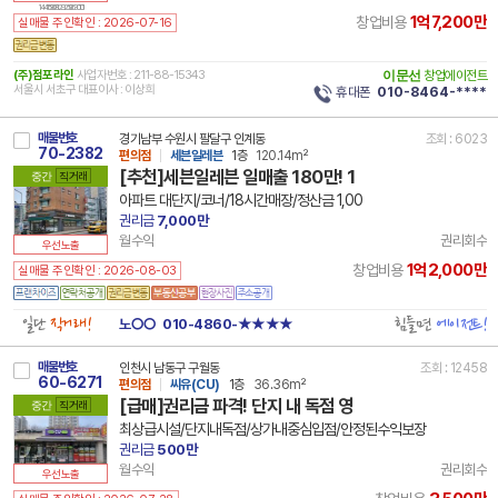
14 41590 8129 250630 101
1억7,200만
창업비용
실매물 주인확인 : 2026-07-16
(주)점포라인
사업자번호 : 211-88-15343
이문선
창업에이전트
서울시 서초구 대표이사 : 이상희
휴대폰
010-8464-****
매물번호
경기남부 수원시 팔달구 인계동
조회 : 6023
70-2382
편의점
세븐일레븐
1층
120.14m²
[추천]세븐일레븐 일매출 180만! 1
중간
직거래
아파트 대단지/코너/18시간매장/정산금 1,00
권리금
7,000만
월수익
권리회수
우선노출
1억2,000만
창업비용
실매물 주인확인 : 2026-08-03
일단
직거래!
힘들면
에이전트!
노○○
010-4860-★★★★
매물번호
인천시 남동구 구월동
조회 : 12458
60-6271
편의점
씨유(CU)
1층
36.36m²
[급매]권리금 파격! 단지 내 독점 영
중간
직거래
최상급시설/단지내독점/상가내중심입점/안정된수익보장
권리금
500만
월수익
권리회수
우선노출