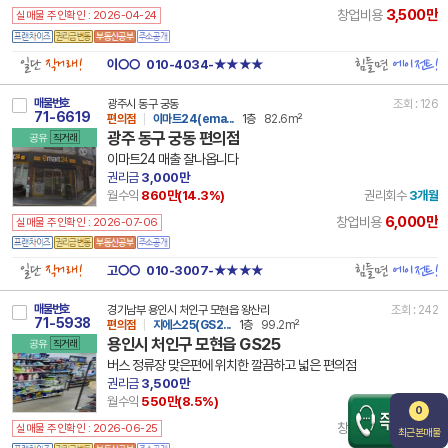
3,500만
창업비용
실매물 주인확인 : 2026-04-24
일단
직거래!
힘들면
에이전트!
이○○
010-4034-★★★★
매물번호
광주시 동구 궁동
조회 : 126
71-6619
편의점
이마트24(ema...
1층
82.6m²
광주 동구 궁동 편의점
공유
직거래
이마트24 매출 잘나옵니다
권리금
3,000만
월수익
860만(
14.3
%)
권리회수
3개월
6,000만
창업비용
실매물 주인확인 : 2026-07-06
일단
직거래!
힘들면
에이전트!
고○○
010-3007-★★★★
매물번호
경기남부 용인시 처인구 모현읍 왕산리
조회 : 242
71-5938
편의점
지에스25(GS2...
1층
99.2m²
용인시 처인구 모현읍 GS25
공유
직거래
버스 정류장 맞은편에 위치한 깔끔하고 넓은 편의점
권리금
3,500만
월수익
550만(
8.5
%)
권리회수
6개월
0
6,500만
창업비용
실매물 주인확인 : 2026-06-25
최근본매물