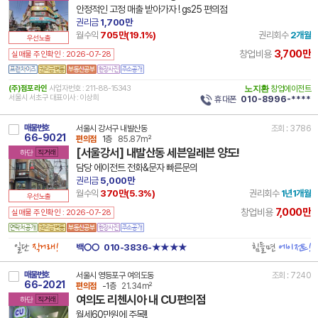
안정적인 고정 매출 받아가자 ! gs25 편의점
권리금
1,700만
월수익
705만(
19.1
%)
권리회수
2개월
우선노출
3,700만
창업비용
실매물 주인확인 : 2026-07-28
(주)점포라인
사업자번호 : 211-88-15343
노지환
창업에이전트
서울시 서초구 대표이사 : 이상희
휴대폰
010-8996-****
매물번호
서울시 강서구 내발산동
조회 : 3786
66-9021
편의점
1층
85.87m²
[서울강서] 내발산동 세븐일레븐 양도!
하단
직거래
담당 에이전트 전화&문자 빠른문의
권리금
5,000만
월수익
370만(
5.3
%)
권리회수
1년1개월
우선노출
7,000만
창업비용
실매물 주인확인 : 2026-07-28
일단
직거래!
힘들면
에이전트!
백○○
010-3836-★★★★
매물번호
서울시 영등포구 여의도동
조회 : 7240
66-2021
편의점
-1층
21.34m²
여의도 리첸시아 내 CU편의점
하단
직거래
월세60만원에 주목!!