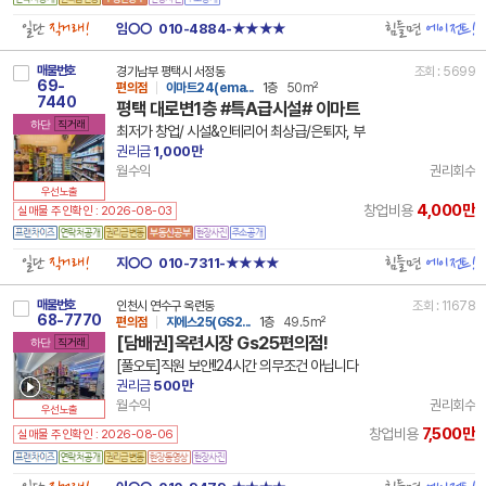
일단
직거래!
힘들면
에이전트!
임○○
010-4884-★★★★
매물번호
경기남부 평택시 서정동
조회 : 5699
69-
편의점
이마트24(ema...
1층
50m²
7440
평택 대로변1층 #특A급시설# 이마트
하단
직거래
최저가 창업/ 시설&인테리어 최상급/은퇴자, 부
권리금
1,000만
월수익
권리회수
우선노출
4,000만
창업비용
실매물 주인확인 : 2026-08-03
일단
직거래!
힘들면
에이전트!
지○○
010-7311-★★★★
매물번호
인천시 연수구 옥련동
조회 : 11678
68-7770
편의점
지에스25(GS2...
1층
49.5m²
[담배권]옥련시장 Gs25편의점!
하단
직거래
[풀오토]직원 보안!!24시간 의무조건 아닙니다
권리금
500만
월수익
권리회수
우선노출
7,500만
창업비용
실매물 주인확인 : 2026-08-06