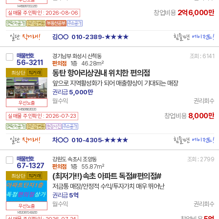
14 41590 7877 210226 101
2억6,000만
창업비용
실매물 주인확인 : 2026-08-06
일단
직거래!
힘들면
에이전트!
김○○
010-2389-★★★★
매물번호
경기남부 화성시 산척동
조회 : 6141
56-3211
편의점
1층
46.28m²
동탄 항아리상권내 위치한 편의점
최상단
직거래
앞으로 지역활성화가 되어 매출향상이 기대되는 매장
권리금
5,000만
월수익
권리회수
우선노출
14 41590 7666 211012 101
8,000만
창업비용
실매물 주인확인 : 2026-07-23
일단
직거래!
힘들면
에이전트!
차○○
010-4305-★★★★
매물번호
강원도 속초시 조양동
조회 : 2799
67-1327
편의점
1층
55.87m²
(최저가!!)속초 아파트 독점#편의점#
최상단
직거래
저금통 매장/안정적 수익/투자가치 매우 뛰어난
권리금
5억
월수익
권리회수
우선노출
14 51210 7877 240826 101
5억
창업비용