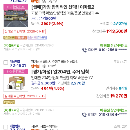
71-9472
편의점
1층
79m²
[급매]가장 합리적인 선택!! 이마트2
하단
에이전트
고정 고객 확보/안정적인 매출/운영 안정성과 수
권리금
1억500만
월수익
390만(
2.9
%)
권리회수
2년2개월
1억3,500만
창업비용
실매물 주인확인 : 2026-07-17
(주)점포라인
사업자번호 : 211-88-15343
이경철
창업에이전트
서울시 서초구 대표이사 : 이상희
휴대폰
010-2566-****
매물번호
경기남부 화성시 효행구 비봉면 삼화리
조회 : 471
72-1601
편의점
1층
82m²
[경기/화성] 일204만, 주거 밀착
하단
에이전트
일매출 204만 원의 확실한 화력! 배분율 77
권리금
3,000만
가맹비용
2,270만
월수익
464만(
4.5
%)
권리회수
6개월
1억270만
창업비용
실매물 주인확인 : 2026-07-15
(주)점포라인
사업자번호 : 211-88-15343
이문선
창업에이전트
서울시 서초구 대표이사 : 이상희
휴대폰
010-8464-****
매물번호
서울시 서초구 양재동
조회 : 261