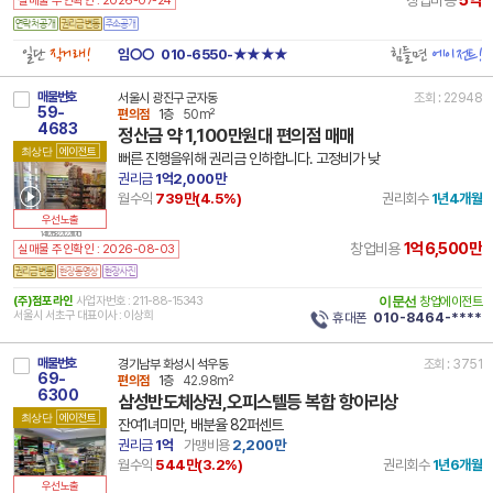
실매물 주인확인 : 2026-07-24
일단
직거래!
힘들면
에이전트!
임○○
010-6550-★★★★
매물번호
서울시 광진구 군자동
조회 : 22948
59-
편의점
1층
50m²
4683
정산금 약 1,100만원대 편의점 매매
최상단
에이전트
뻐른 진행을위해 권리금 인하합니다. 고정비가 낮
권리금
1억2,000만
월수익
739만(
4.5
%)
권리회수
1년4개월
우선노출
14 11215 8221 221117 101
1억6,500만
창업비용
실매물 주인확인 : 2026-08-03
(주)점포라인
사업자번호 : 211-88-15343
이문선
창업에이전트
서울시 서초구 대표이사 : 이상희
휴대폰
010-8464-****
매물번호
경기남부 화성시 석우동
조회 : 3751
69-
편의점
1층
42.98m²
6300
삼성반도체상권,오피스텔등 복합 항아리상
최상단
에이전트
잔여1녀미만, 배분율 82퍼센트
권리금
1억
가맹비용
2,200만
월수익
544만(
3.2
%)
권리회수
1년6개월
우선노출