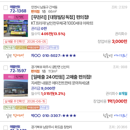
매물번호
인천시 남동구 간석동
조회 : 2329
72-1368
편의점
1층
66m²
[무권리] [대형빌딩독점] 편의점!
하단
직거래
KT프라자! 남인천우체국! 1000세대 아파트!
권리금
0만
월수익
405만(
13.5
%)
권리회수
3,000만
창업비용
실매물 주인확인 : 2026-06-05
일단
직거래!
힘들면
에이전트!
차○○
010-5027-★★★★
매물번호
경기북부 파주시 광탄면 신산리
조회 : 998
72-1597
편의점
1층
113m²
[일매출 240만원] 고매출 편의점!
하단
직거래
자세한 내용은 에이전트한테 문의하세요!!
권리금
9,000만
월수익
1,015만(
9.2
%)
권리회수
8개월
1억1,000만
창업비용
실매물 주인확인 : 2026-06-15
일단
직거래!
힘들면
에이전트!
박○○
010-3307-★★★★
매물번호
경기북부 남양주시 화도읍 창현리
조회 : 20366