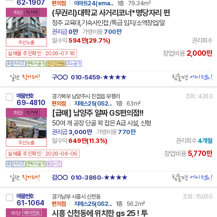
62-1907
편의점
이마트24(ema...
1층
79.34m²
(무권리)대학교 사거리코너*명당자리 편
하단
직거래
청주 교육대,기숙사인접 /특급 입지/소액창업/알
권리금
0만
가맹비용
700만
월수익
594만(
29.7
%)
권리회수
우선노출
2,000만
창업비용
실매물 주인확인 : 2026-07-16
일단
직거래!
힘들면
에이전트!
구○○
010-5459-★★★★
매물번호
경기북부 남양주시 진접읍 부평리
조회 : 4263
69-4810
편의점
지에스25(GS2...
1층
63m²
[급매] 남양주 알짜 GS편의점!!
하단
직거래
50여 개 공장 단골 꽉 잡은 A급 시설, 신형
권리금
3,000만
가맹비용
770만
월수익
649만(
11.3
%)
권리회수
4개월
우선노출
5,770만
창업비용
실매물 주인확인 : 2026-08-06
일단
직거래!
힘들면
에이전트!
김○○
010-3860-★★★★
매물번호
경기남부 시흥시 신천동
조회 : 15050
61-1064
편의점
지에스25(GS2...
1층
56.2m²
시흥 신천동에 위치한 gs 25 ! 투
하단
에이전트