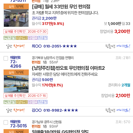
72-5311
편의점
-1층
23m²
[급매] 월세 33만원 무인 편의점
실속
직거래
초 저렴!! 학교 지하1층에 위치한 편의점입니다.
권리금
2,200만
월수익
317만(
9.9
%)
보
1,000만
월
33
3,200만
창업비용
실매물 주인확인 : 2026-07-30
일단
직거래!
힘들면
에이전트!
최○○
010-2051-★★★★
매물번호
경기북부 남양주시 진접읍 연평리
조회 : 2181
72-
편의점
1층
55m²
4266
{남양주진접}반오토 무인편의점 이마트2
실속
직거래
자세한 사항은 담당 에이전트에게 전화주세요
권리금
500만
월수익
170만(
8.1
%)
권리회수
2개월
2,100만
창업비용
실매물 주인확인 : 2026-07-16
일단
직거래!
힘들면
에이전트!
김○○
010-9982-★★★★
매물번호
경기남부 광주시 신현동
조회 : 570
72-5015
편의점
1층
93m²
일매출180만원 GS편의점 양도
실속
직거래