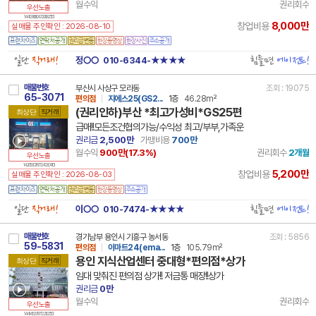
월수익
권리회수
우선노출
14 41390 8047 200825 101
8,000만
창업비용
실매물 주인확인 : 2026-08-10
일단
직거래!
힘들면
에이전트!
정○○
010-6344-★★★★
매물번호
부산시 사상구 모라동
조회 : 19075
65-3071
편의점
지에스25(GS2...
1층
46.28m²
(권리인하)부산 *최고가성비*GS25편
최상단
직거래
급매!!모든조건협의가능/수익성 최고/부부,가족운
권리금
2,500만
가맹비용
700만
월수익
900만(
17.3
%)
권리회수
2개월
우선노출
14 26530 7877 240304 101
5,200만
창업비용
실매물 주인확인 : 2026-08-03
일단
직거래!
힘들면
에이전트!
이○○
010-7474-★★★★
매물번호
경기남부 용인시 기흥구 농서동
조회 : 5856
59-5831
편의점
이마트24(ema...
1층
105.79m²
용인 지식산업센터 중대형*편의점*상가
최상단
직거래
임대 맞춰진 편의점 상가!! 저금통 매장!!상가
권리금
0만
월수익
권리회수
우선노출
14 41463 7877 221125 101