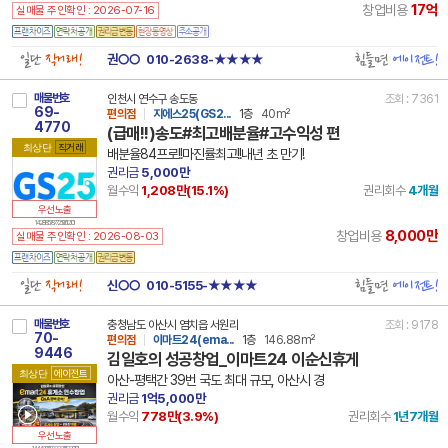
17억
창업비용
실매물 주인확인 : 2026-07-16
일단
직거래!
힘들면
에이전트!
권○○
010-2638-★★★★
매물번호
인천시 연수구 송도동
조회 : 7361
69-
편의점
지에스25(GS2...
1층
40m²
4770
(급매!!)송도#최고배분율#고수익성 편
최상단
직거래
배분율84프로!!마진률최고!!내년 초 만기!
권리금
5,000만
월수익
1,208만(
15.1
%)
권리회수
4개월
우선노출
14 28185 7877 250612 101
8,000만
창업비용
실매물 주인확인 : 2026-08-03
일단
직거래!
힘들면
에이전트!
신○○
010-5155-★★★★
매물번호
충청남도 아산시 염치읍 서원리
조회 : 9178
70-
편의점
이마트24(ema...
1층
146.88m²
9446
김일호의 성공창업_이마트24 이순신휴게
최상단
에이전트
아산-평택간 39번 국도 최대 규모, 아산시 경
권리금
1억5,000만
월수익
778만(
3.9
%)
권리회수
1년7개월
우선노출