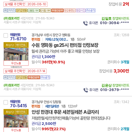
14 44200 8222 251229 101
2억
창업비용
실매물 주인확인 : 2026-08-10
건물등기부
토지등기부
(주)점포라인
사업자번호 : 211-88-15343
김일호
창업에이전트
서울시 서초구 대표이사 : 이상희
휴대폰
010-3094-****
매물번호
경기남부 수원시 장안구 영화동
조회 : 1268
71-6710
편의점
지에스25(GS2...
1층
50m²
수원 영화동 gs25시 편의점 안정보장
최상단
에이전트
월세 권리금 가성비 아주 좋고 매물 안정성 보장
권리금
1,300만
월수익
361만(
10.9
%)
권리회수
3개월
우선노출
14 41111 8289 251027 101
3,300만
창업비용
실매물 주인확인 : 2026-07-14
(주)점포라인
사업자번호 : 211-88-15343
김윤상
창업에이전트
서울시 서초구 대표이사 : 이상희
휴대폰
010-2679-****
매물번호
경기남부 안성시 당왕동
조회 : 1342
70-5415
편의점
세븐일레븐
1층
122m²
안성 한경대 후문 세븐일레븐 A급자리
최상단
에이전트
저렴한월세/안정적인매출/가성비 끝판왕 편의점입니다
권리금
2,500만
월수익
995만(
22.1
%)
권리회수
2개월
우선노출