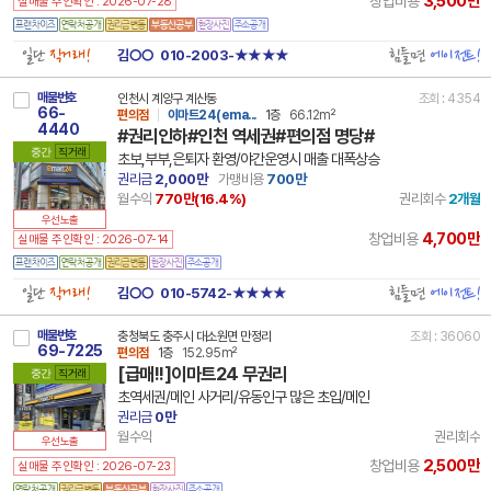
3,500만
창업비용
실매물 주인확인 : 2026-07-28
일단
직거래!
힘들면
에이전트!
김○○
010-2003-★★★★
매물번호
인천시 계양구 계산동
조회 : 4354
66-
편의점
이마트24(ema...
1층
66.12m²
4440
#권리인하#인천 역세권#편의점 명당#
중간
직거래
초보,부부,은퇴자 환영/야간운영시 매출 대폭상승
권리금
2,000만
가맹비용
700만
월수익
770만(
16.4
%)
권리회수
2개월
우선노출
4,700만
창업비용
실매물 주인확인 : 2026-07-14
일단
직거래!
힘들면
에이전트!
김○○
010-5742-★★★★
매물번호
충청북도 충주시 대소원면 만정리
조회 : 36060
69-7225
편의점
1층
152.95m²
[급매!!]이마트24 무권리
중간
직거래
초역세권/메인 사거리/유동인구 많은 초입/메인
권리금
0만
월수익
권리회수
우선노출
2,500만
창업비용
실매물 주인확인 : 2026-07-23