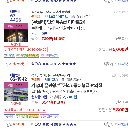
일단
직거래!
힘들면
에이전트!
이○○
010-9479-★★★★
매물번호
경기남부 안성시 양성면 동항리
조회 : 3812
67-
편의점
이마트24(ema...
1층
99.17m²
4496
(무권리)안성 특A급 이마트24
하단
직거래
무권리!!공단 밀집지역!!알짜배기 매장!
권리금
0만
월수익
730만(
14.6
%)
권리회수
우선노출
5,000만
창업비용
실매물 주인확인 : 2026-08-03
일단
직거래!
힘들면
에이전트!
심○○
010-2612-★★★★
매물번호
경기남부 화성시 팔탄면 구장리
조회 : 6596
62-1542
편의점
씨유(CU)
1층
165.29m²
가성비 끝판왕#무권리#중대형급 편의점
하단
직거래
고매출 매장/안정적 수익창출/무권리!!/부부,가
권리금
0만
가맹비용
2,200만
월수익
654만(
11.3
%)
권리회수
우선노출
5,800만
창업비용
실매물 주인확인 : 2026-07-14
일단
직거래!
힘들면
에이전트!
이○○
010-4365-★★★★