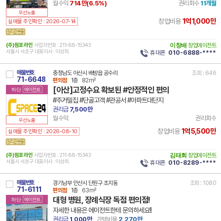
월수익
714만(
6.5
%)
권리회수
11개월
우선노출
1억1,000만
창업비용
실매물 주인확인 : 2026-07-14
(주)점포라인
사업자번호 : 211-88-15343
이창배
창업에이전트
서울시 서초구 대표이사 : 이상희
휴대폰
010-6888-****
매물번호
충청남도 아산시 배방읍 공수리
조회 : 646
71-6648
편의점
1층
82m²
[아산]고정수요 확보된 #안정적인 편의
하단
에이전트
#주거밀집 #단골고객 #관공서 #아파트대단지
권리금
7,500만
월수익
권리회수
우선노출
1억5,500만
창업비용
실매물 주인확인 : 2026-08-10
(주)점포라인
사업자번호 : 211-88-15343
김태회
창업에이전트
서울시 서초구 대표이사 : 이상희
휴대폰
010-8289-****
매물번호
경기남부 안산시 단원구 초지동
조회 : 1080
71-6111
편의점
1층
63m²
대형 병원, 장례식장 독점 편의점!
하단
에이전트
자세한 내용은 에이전트한테 문의하세요!!
권리금
1,000만
가맹비용
2,270만