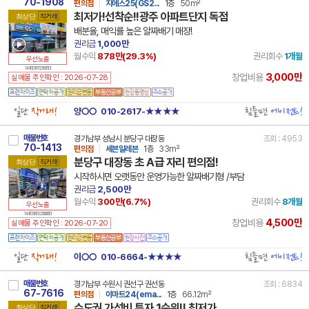
70-1908
편의점
지에스25(GS2...
1층
50m²
최저가!선착순!!광주 아파트단지 독점
최상단
직거래
배분율, 매익률 높은 알짜배기 매장!
권리금
1,000만
월수익
878만(
29.3
%)
권리회수
1개월
우선노출
14 41610 7877 250915 101
3,000만
창업비용
실매물 주인확인 : 2026-07-28
일단
직거래!
힘들면
에이전트!
양○○
010-2617-★★★★
매물번호
경기남부 성남시 분당구 대장동
조회 : 4953
70-1413
편의점
세븐일레븐
1층
33m²
분당구 대장동 초 A급 자리 편의점!
최상단
직거래
시작하시면 오랫동안 운영가능한 알짜배기형 /부담
권리금
2,500만
월수익
300만(
6.7
%)
권리회수
8개월
우선노출
14 41135 8163 250908 101
4,500만
창업비용
실매물 주인확인 : 2026-07-20
일단
직거래!
힘들면
에이전트!
이○○
010-6664-★★★★
매물번호
경기남부 수원시 권선구 권선동
조회 : 6834
67-7616
편의점
이마트24(ema...
1층
66.12m²
수도권 가성비 투자 1순위!! 최저가
최상단
직거래