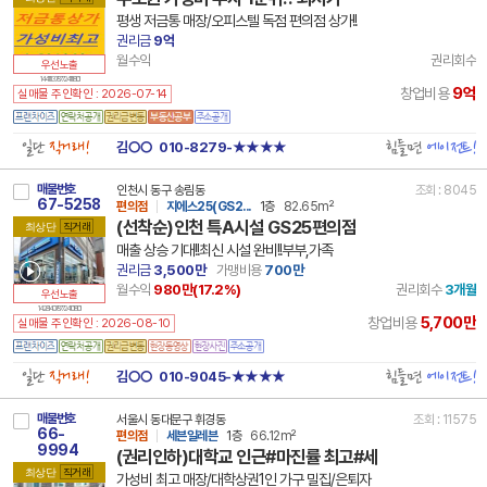
평생 저금통 매장/오피스텔 독점 편의점 상가!!
권리금
9억
월수익
권리회수
우선노출
14 41113 7877 241118 101
9억
창업비용
실매물 주인확인 : 2026-07-14
일단
직거래!
힘들면
에이전트!
김○○
010-8279-★★★★
매물번호
인천시 동구 송림동
조회 : 8045
67-5258
편의점
지에스25(GS2...
1층
82.65m²
(선착순)인천 특A시설 GS25편의점
최상단
직거래
매출 상승 기대!!최신 시설 완비!!부부,가족
권리금
3,500만
가맹비용
700만
월수익
980만(
17.2
%)
권리회수
3개월
우선노출
14 28140 7877 241018 101
5,700만
창업비용
실매물 주인확인 : 2026-08-10
일단
직거래!
힘들면
에이전트!
김○○
010-9045-★★★★
매물번호
서울시 동대문구 휘경동
조회 : 11575
66-
편의점
세븐일레븐
1층
66.12m²
9994
(권리인하)대학교 인근#마진률 최고#세
최상단
직거래
가성비 최고 매장/대학상권1인 가구 밀집/은퇴자