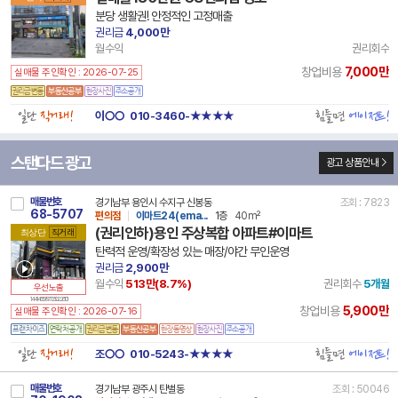
분당 생활권! 안정적인 고정매출
권리금
4,000만
월수익
권리회수
7,000만
창업비용
실매물 주인확인 : 2026-07-25
일단
직거래!
힘들면
에이전트!
이○○
010-3460-★★★★
스탠다드 광고
광고 상품안내
매물번호
경기남부 용인시 수지구 신봉동
조회 : 7823
68-5707
편의점
이마트24(ema...
1층
40m²
(권리인하)용인 주상복합 아파트#이마트
최상단
직거래
탄력적 운영/확장성 있는 매장/야간 무인운영
권리금
2,900만
월수익
513만(
8.7
%)
권리회수
5개월
우선노출
14 41465 7877 250226 101
5,900만
창업비용
실매물 주인확인 : 2026-07-16
일단
직거래!
힘들면
에이전트!
조○○
010-5243-★★★★
매물번호
경기남부 광주시 탄벌동
조회 : 50046