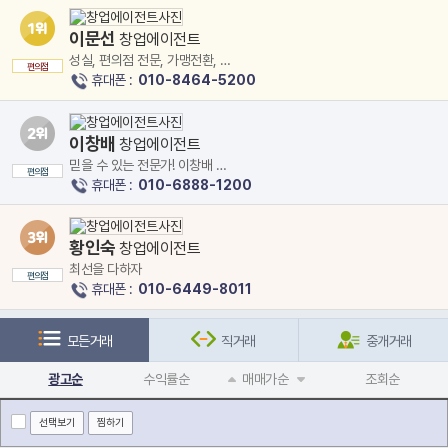
이문선
창업에이전트
성실, 편의점 전문, 가맹전환, 마
편의점
트웨이
휴대폰 :
010-8464-5200
이창배
창업에이전트
믿을 수 있는 전문가! 이창배 에
편의점
이전트입니다
휴대폰 :
010-6888-1200
황인숙
창업에이전트
최선을 다하자
편의점
휴대폰 :
010-6449-8011
모든거래
직거래
중개거래
광고순
수익률순
매매가순
조회순
선택보기
찜하기