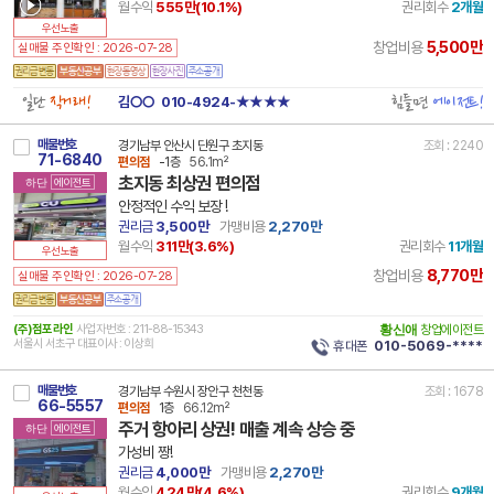
월수익
555만(
10.1
%)
권리회수
2개월
우선노출
5,500만
창업비용
실매물 주인확인 : 2026-07-28
일단
직거래!
힘들면
에이전트!
김○○
010-4924-★★★★
매물번호
경기남부 안산시 단원구 초지동
조회 : 2240
71-6840
편의점
-1층
56.1m²
초지동 최상권 편의점
하단
에이전트
안정적인 수익 보장 !
권리금
3,500만
가맹비용
2,270만
월수익
311만(
3.6
%)
권리회수
11개월
우선노출
8,770만
창업비용
실매물 주인확인 : 2026-07-28
(주)점포라인
사업자번호 : 211-88-15343
황신애
창업에이전트
서울시 서초구 대표이사 : 이상희
휴대폰
010-5069-****
매물번호
경기남부 수원시 장안구 천천동
조회 : 1678
66-5557
편의점
1층
66.12m²
주거 항아리 상권! 매출 계속 상승 중
하단
에이전트
가성비 짱!
권리금
4,000만
가맹비용
2,270만
월수익
424만(
4.6
%)
권리회수
9개월