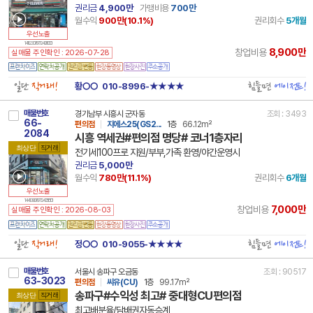
권리금
4,900만
가맹비용
700만
월수익
900만(
10.1
%)
권리회수
5개월
우선노출
14 11230 7877 240810 101
8,900만
창업비용
실매물 주인확인 : 2026-07-28
일단
직거래!
힘들면
에이전트!
황○○
010-8996-★★★★
매물번호
경기남부 시흥시 군자동
조회 : 3493
66-
편의점
지에스25(GS2...
1층
66.12m²
2084
시흥 역세권#편의점 명당# 코너1층자리
최상단
직거래
전기세100프로 지원/부부,가족 환영/야간운영시
권리금
5,000만
월수익
780만(
11.1
%)
권리회수
6개월
우선노출
14 41390 7877 240516 101
7,000만
창업비용
실매물 주인확인 : 2026-08-03
일단
직거래!
힘들면
에이전트!
정○○
010-9055-★★★★
매물번호
서울시 송파구 오금동
조회 : 90517
63-3023
편의점
씨유(CU)
1층
99.17m²
송파구#수익성 최고# 중대형CU편의점
최상단
직거래
최고배분율/담배권자동승계