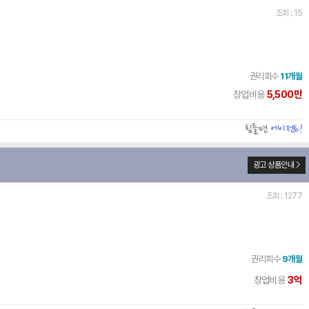
조회 : 15
권리회수
11개월
5,500만
창업비용
힘들면
에이전트!
광고 상품안내
조회 : 1277
권리회수
9개월
3억
창업비용