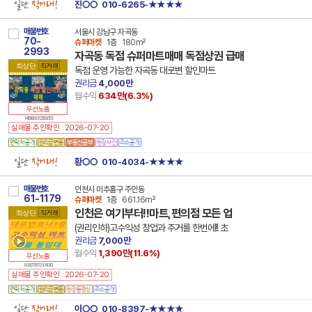
일단
직거래!
진○○
010-6265-★★★★
매물번호
서울시 강남구 자곡동
70-
슈퍼마켓
1층
180m²
2993
자곡동 독점 슈퍼마트매매 독점상권 급매
최상단
직거래
독점 운영 가능한 자곡동 대로변 할인마트
권리금
4,000만
월수익
634만(
6.3
%)
우선노출
14 11680 8307 250926 105
실매물 주인확인 : 2026-07-20
일단
직거래!
황○○
010-4034-★★★★
매물번호
인천시 미추홀구 주안동
61-1179
슈퍼마켓
1층
661.16m²
인천은 여기부터!!마트,편의점 모든 업
최상단
직거래
(권리인하)고수익성 창업과 주거를 한번에!! 초
권리금
7,000만
월수익
1,390만(
11.6
%)
우선노출
14 28177 7877 230413 101
실매물 주인확인 : 2026-07-20
일단
직거래!
이○○
010-8397-★★★★