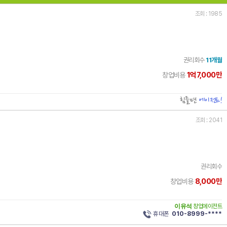
조회 : 1985
권리회수
11개월
1억7,000만
창업비용
힘들면
에이전트!
조회 : 2041
권리회수
8,000만
창업비용
이유석
창업에이전트
휴대폰
010-8999-****