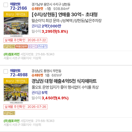
매물번호
경기남부 용인시 수지구 상현동
72-2166
슈퍼마켓
-1층
938.84m²
[수지/상현동] 연매출 30억~ 초대형
최상단
에이전트
월순이익 최강 문의~/성복역 /상현동/넓은주차장
권리금
2억7,000만
월수익
3,295만(
5.8
%)
14 41465 8558 260620 101
실매물 주인확인 : 2026-07-22
(주)점포라인
사업자번호 : 211-88-15343
서울시 서초구 대표이사 : 이상희
매물번호
경상남도 통영시 무전동
72-4988
슈퍼마켓
1층
661m²
경남권 대형 매출4억5천 식자제마트
최상단
에이전트
풀오토 운영 입지가 좋아 행사없이 수익률 최상
권리금
5억
월수익
3,450만(
4.9
%)
14 48220 7885 260726 101
실매물 주인확인 : 2026-07-26
(주)점포라인
사업자번호 : 211-88-15343
서울시 서초구 대표이사 : 이상희