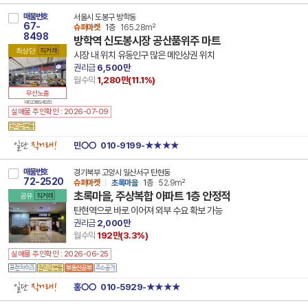
매물번호
서울시 도봉구 방학동
67-
슈퍼마켓
1층
165.28m²
8498
방학역 신도봉시장 공산품위주 마트
최상단
직거래
시장 내 위치 유동인구 많은 메인상권 위치
권리금
6,500만
월수익
1,280만(
11.1
%)
우선노출
14 11320 7885 241126 101
실매물 주인확인 : 2026-07-09
일단
직거래!
민○○
010-9199-★★★★
매물번호
경기북부 고양시 일산서구 탄현동
72-2520
슈퍼마켓
초록마을
1층
52.9m²
초록마을, 주상복합 아파트 1층 안정적
공유
직거래
탄현역으로 바로 이어져 외부 수요 확보 가능
권리금
2,000만
월수익
192만(
3.3
%)
실매물 주인확인 : 2026-06-25
일단
직거래!
홍○○
010-5929-★★★★