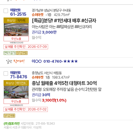
매물번호
경기남부 성남시 분당구 수내동
61-2515
슈퍼마켓
-1층
429.75m²
[특급]분당! #1만세대 배후 #신규자
최상단
직거래
아는사람은 아는 ##알짜상권 ##신규자리
권리금
3,000만
월수익
우선노출
14 41135 8037 230424 101
실매물 주인확인 : 2026-07-09
일단
직거래!
이○○
010-4740-★★★★
매물번호
충청남도 서산시 석림동
71-8476
슈퍼마켓
1층
1983.47m²
충남 월매출 4억5천 대형마트 30억
최상단
에이전트
관리형 오토매장 주차장 넒음 순수익 2천만원 알
권리금
30억
월수익
3,100만(
1.0
%)
우선노출
14 44210 7885 260427 101
실매물 주인확인 : 2026-07-02
(주)점포라인
사업자번호 : 211-88-15343
서울시 서초구 대표이사 : 이상희