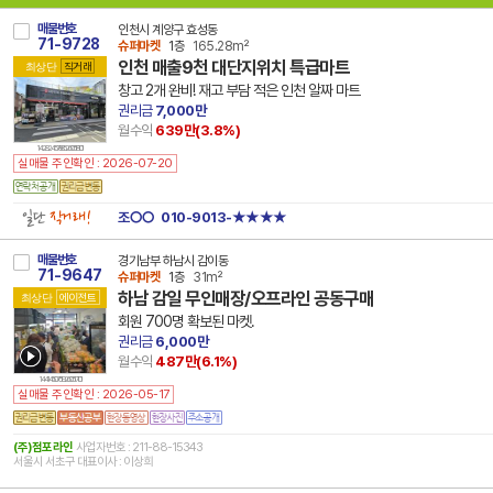
매물번호
인천시 계양구 효성동
71-9728
슈퍼마켓
1층
165.28m²
인천 매출9천 대단지위치 특급마트
최상단
직거래
창고 2개 완비! 재고 부담 적은 인천 알짜 마트
권리금
7,000만
월수익
639만(
3.8
%)
14 28245 7885 260518 101
실매물 주인확인 : 2026-07-20
일단
직거래!
조○○
010-9013-★★★★
매물번호
경기남부 하남시 감이동
71-9647
슈퍼마켓
1층
31m²
하남 감일 무인매장/오프라인 공동구매
최상단
에이전트
회원 700명 확보된 마켓.
권리금
6,000만
월수익
487만(
6.1
%)
14 41450 7619 260517 101
실매물 주인확인 : 2026-05-17
(주)점포라인
사업자번호 : 211-88-15343
서울시 서초구 대표이사 : 이상희