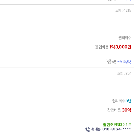
조회 : 4215
권리회수
1억3,000만
창업비용
힘들면
에이전트!
조회 : 851
권리회수
8년
30억
창업비용
염건호
창업에이전트
휴대폰
010-8164-****