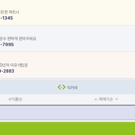
든든한 파트너
-1345
양수 편하게 문의주세요
3-7995
10년차 이유석팀장
9-2883
직거래
수익률순
매매가순