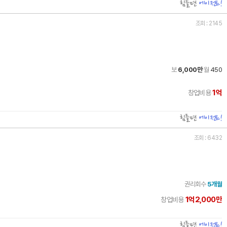
힘들면
에이전트!
조회 : 2145
보
6,000만
월
450
1억
창업비용
힘들면
에이전트!
조회 : 6432
권리회수
5개월
1억2,000만
창업비용
힘들면
에이전트!