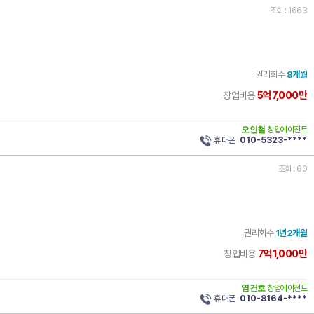
조회 : 1663
권리회수
8개월
5억7,000만
창업비용
오인철
창업에이전트
휴대폰
010-5323-****
조회 : 60
권리회수
1년2개월
7억1,000만
창업비용
염건호
창업에이전트
휴대폰
010-8164-****