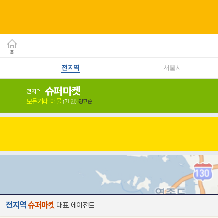
전지역
서울시
슈퍼마켓
전지역
모든거래 매물
광고순
(71건)
전지역
슈퍼마켓
대표 에이전트