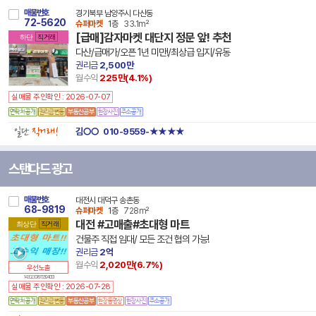
매물번호
경기북부 남양주시 다산동
72-5620
슈퍼마켓
1층
33.1m²
[급매]감자마켓 대단지 정문 앞! 추천
하단
직거래
다산/급매가/오픈 1년 미만!/최상급 입지/유동
권리금
2,500만
월수익
225만(
4.1
%)
실매물 주인확인 : 2026-07-07
일단
직거래!
김○○
010-9559-★★★★
스탠다드 광고
매물번호
대전시 대덕구 송촌동
68-9819
슈퍼마켓
1층
728m²
대전 #고매출#초대형 마트
최상단
직거래
건물주 직접 임대/ 모든 조건 협의 가능!
권리금
2억
월수익
2,020만(
6.7
%)
우선노출
14 30230 7877 250410 101
실매물 주인확인 : 2026-07-28