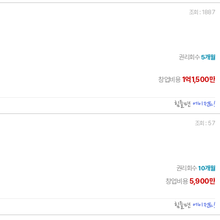
조회 : 1887
권리회수
5개월
1억1,500만
창업비용
힘들면
에이전트!
조회 : 57
권리회수
10개월
5,900만
창업비용
힘들면
에이전트!