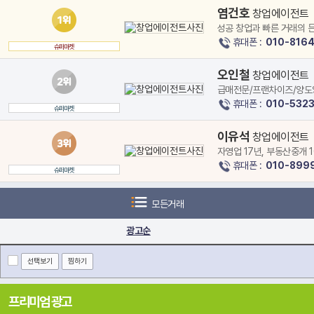
염건호
창업에이전트
성공 창업과 빠른 거래의 
휴대폰 :
010-8164
슈퍼마켓
오인철
창업에이전트
급매전문/프랜차이즈/양도
휴대폰 :
010-532
슈퍼마켓
이유석
창업에이전트
자영업 17년, 부동산중개 
휴대폰 :
010-899
슈퍼마켓
모든거래
광고순
선택보기
찜하기
프리미엄 광고