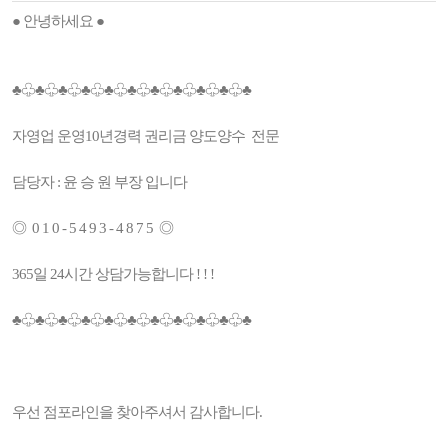
● 안녕하세요 ●
♣♧♣♧♣♧♣♧♣♧♣♧♣♧♣♧♣♧♣♧♣
자영업 운영10년경력 권리금 양도양수 전문
담당자 : 윤 승 원 부장 입니다
◎ 0 1 0 - 5 4 9 3 - 4 8 7 5 ◎
365일 24시간 상담가능합니다 ! ! !
♣♧♣♧♣♧♣♧♣♧♣♧♣♧♣♧♣♧♣♧♣
우선 점포라인을 찾아주셔서 감사합니다.