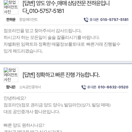
[답변] 양도 양수 ,매매 상담전문 전하윤입니
다,,010-5757-5181
전하윤
창업에이전트
휴대폰
010-5757-5181
점포라인을 믿고 찾아주셔서 감사드립니다,
하시고자 하는 모든일이 술술 잘풀리시기를 바랍니다.
차별화된 임팩트와 정확한 매물정보를토대로 빠른거래 진행될수
있게 해드리겠습니다,
[답변] 정확하고 빠른 진행 가능합니다.
함나은
소속공인중개사
휴대폰
010-6632-0520
안녕하세요?
점포라인(점포 권리금 양도 양수), 빌딩라인(상가, 빌딩 매매)
대표 공인중개사 함나은입니다.
빠른 양도 원하시나요?