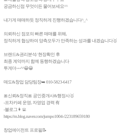
궁금하신점 무엇이든 물어보세요^^
내가게 매매하듯 정직하게 진행하겠습니다^_^
의뢰하신 점포의 빠른 매매를 위해,
정직하게 협상하여 양측모두가 만족하는 성과를 내겠습니다🥇
브랜드&권리분석/ 현장확인 후
최종 계약까지 함께 동행하겠습니다
투게더~~^^😀😀
매도&창업 담당팀장➡️ 010-5823-6417
🎀신뢰&정직🎀 공인중개사&행정사🥇
-프차카페 운영, 자영업 경력 有
-블로그👩‍💻
https://m.blog.naver.com/jumpo1004-/223189659180
창업에이전트 프로필📝