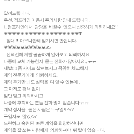
알려드립니다.
우선, 점포라인 이용시 주의사항 안내 드립니다.
1. 점포라인에서 담당을 바꿀수 없으니 신중하게 의뢰하세요!!
💗💗💗💗💗💗💗💗💗💗💗💗💗💗💗💗💗💗❣️
절대 !! 아무나한테 맡기시면 안됩니다.
💗💓💓💓💓💓💓💓💓💓✍️
선택전에 제발 꼼꼼하게 알아보고 의뢰하셔요.
나중에 교체 가능한지 묻는 전화가 많아서요.., ㅠㅠ
제발!!!! 좀 사이트 살펴보시고 꼼꼼히 체크해서
계약 전문가에게 의뢰하세요.
계약 후기만 봐도 실력을 다 알 수 있는데 ,
그 마저도 검색 없이
말만 믿고 의뢰하시고
나중에 후회하는 분들 전화 많이 받습니다 ㅠㅠ
계약 성사율 높은 사람은 누구일까요?
구입자도 많겠죠?
노련하고 숙련된 빠른 계약을 희망하신다면
계약을 잘 쓰는 사람에게 의뢰하셔야 뒤 탈이 없습니다.