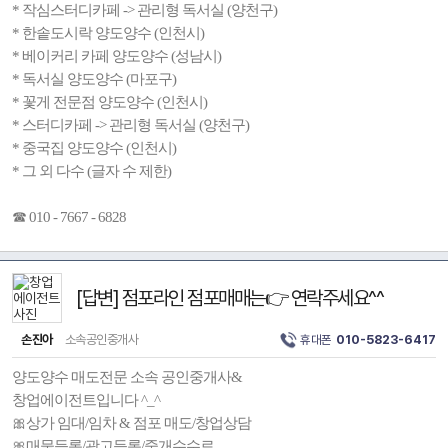
* 작심스터디카페 -> 관리형 독서실 (양천구)
* 한솥도시락 양도양수 (인천시)
* 베이커리 카페 양도양수 (성남시)
* 독서실 양도양수 (마포구)
* 꽃게 전문점 양도양수 (인천시)
* 스터디카페 -> 관리형 독서실 (양천구)
* 중국집 양도양수 (인천시)
* 그 외 다수 (글자 수 제한)
☎ 010 - 7667 - 6828
[답변] 점포라인 점포매매는👉 연락주세요^^
손진아
소속공인중개사
휴대폰
010-5823-6417
양도양수 매도전문 소속 공인중개사&
창업에이전트입니다 ^_^
🎀상가 임대/임차 & 점포 매도/창업상담
🎀매물등록/광고등록/중개수수료