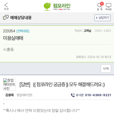
매매상담내용
상담하기
223264
[전체상담]
작성자 :
고객님
조회수 : 2662
미용실매매
시흥동
등록일시 : 2024-10-14 16:13
[답변] (( 점포라인 궁금증 )) 모두 해결해드려요 :)
김용재
창업에이전트
휴대폰
010-4366-9221
"
""혹시나 해서 연락 드렸었는데 정말 감사합니다""