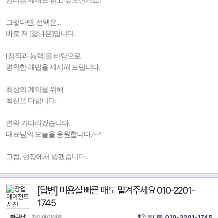
권리금 제대로 받고 싶으신거죠?
그렇다면, 선택은...
바로 저 [함나은]입니다.
[정직과 능력]을 바탕으로
명확한 해법을 제시해 드립니다.
최상의 계약을 위해
최선을 다합니다.
연락 기다리겠습니다.
대표님의 오늘을 응원합니다.^~^
그럼, 현장에서 뵙겠습니다.
[답변] 미용실 빠른 매도 맡겨주세요 010-2201-
1745
황규남
창업에이전트
휴대폰
010-2201-1745