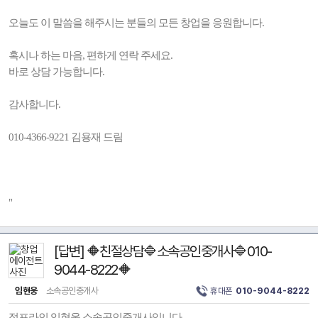
오늘도 이 말씀을 해주시는 분들의 모든 창업을 응원합니다.
혹시나 하는 마음, 편하게 연락 주세요.
바로 상담 가능합니다.
감사합니다.
010-4366-9221 김용재 드림
"
[답변] 🔶친절상담🔷소속공인중개사🔷010-
9044-8222🔶
임현웅
소속공인중개사
휴대폰
010-9044-8222
점포라인 임현웅 소속공인중개사입니다.